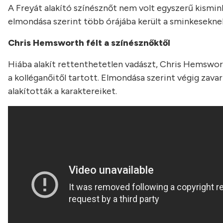
A Freyát alakító színésznőt nem volt egyszerű kismink
elmondása szerint több órájába került a sminkeseknek
Chris Hemsworth félt a színésznőktől
Hiába alakít rettenthetetlen vadászt, Chris Hemswor
a kolléganőitől tartott. Elmondása szerint végig zava
alakították a karaktereiket.