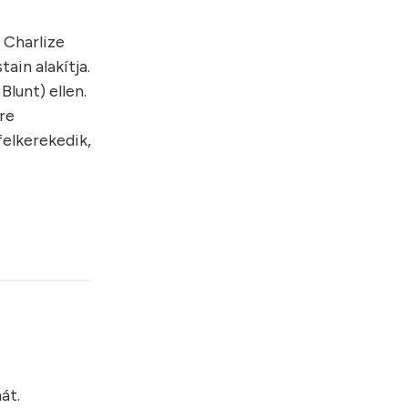
 Charlize
ain alakítja.
lunt) ellen.
re
felkerekedik,
?
át.