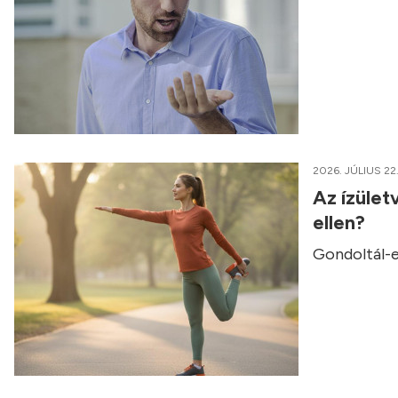
2026. JÚLIUS 22
Az ízület
ellen?
Gondoltál-e