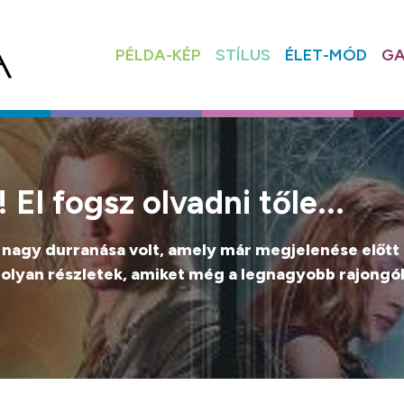
PÉLDA-KÉP
STÍLUS
ÉLET-MÓD
GA
El fogsz olvadni tőle...
 nagy durranása volt, amely már megjelenése előtt l
 olyan részletek, amiket még a legnagyobb rajongók