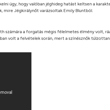
elni úgy, hogy valóban jéghideg hatást keltsen a karakte
, mire Jégkirálynőt varázsoltak Emily Bluntból.
th számára a forgatás mégis félelmetes élmény volt, rá
rban volt a felvételek során, mert a színésznők túlzotta