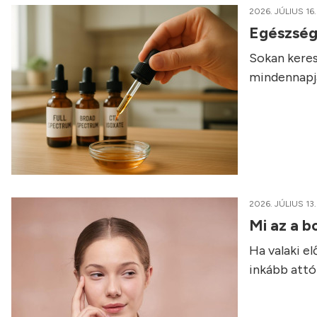
2026. JÚLIUS 16.
Egészség
Sokan keres
mindennapja
2026. JÚLIUS 13.
Mi az a b
Ha valaki e
inkább attól