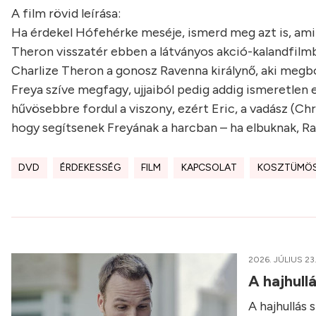
A film rövid leírása:
Ha érdekel Hófehérke meséje, ismerd meg azt is, ami
Theron visszatér ebben a látványos akció-kalandfilmb
Charlize Theron a gonosz Ravenna királynő, aki megbocs
Freya szíve megfagy, ujjaiból pedig addig ismeretlen 
hűvösebbre fordul a viszony, ezért Eric, a vadász (Ch
hogy segítsenek Freyának a harcban – ha elbuknak, Ra
DVD
ÉRDEKESSÉG
FILM
KAPCSOLAT
KOSZTÜMÖS
2026. JÚLIUS 23
A hajhull
A hajhullás