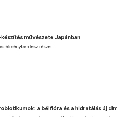
-készítés művészete Japánban
es élményben lesz része.
.
robiotikumok: a bélflóra és a hidratálás új d