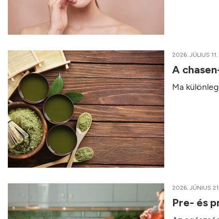
2026. JÚLIUS 11.
A chasen
Ma különleg
2026. JÚNIUS 21
Pre- és p