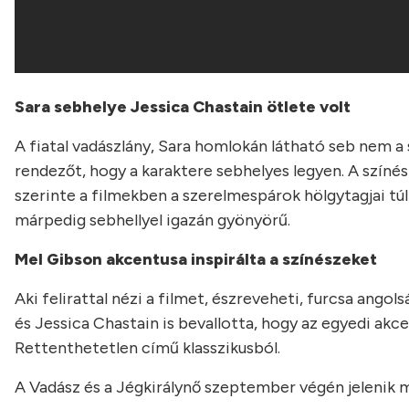
Sara sebhelye Jessica Chastain ötlete volt
A fiatal vadászlány, Sara homlokán látható seb nem a s
rendezőt, hogy a karaktere sebhelyes legyen. A színés
szerinte a filmekben a szerelmespárok hölgytagjai tú
márpedig sebhellyel igazán gyönyörű.
Mel Gibson akcentusa inspirálta a színészeket
Aki felirattal nézi a filmet, észreveheti, furcsa ango
és Jessica Chastain is bevallotta, hogy az egyedi akc
Rettenthetetlen című klasszikusból.
A Vadász és a Jégkirálynő szeptember végén jelenik