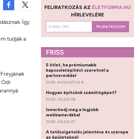
FELIRATKOZÁS AZ
ÉLETFORMA.HU
HÍRLEVELÉRE
dásznak. Így
FELIRATKOZOM
m tudják a
FRISS
5 ötlet, ha prémiumabb
kapcsolatépítést szeretnél a
 Freyjának
partnereiddel
, Ódr
2026. AUGUSZTUS 6.
 arannyá
Hogyan építsünk számítógépet?
2026. JÚLIUS 28.
Ismerkedj meg a legjobb
webkamerákkal
2026. JÚLIUS 27.
A tetőszigetelés jelentése és szerepe
az épületeknél