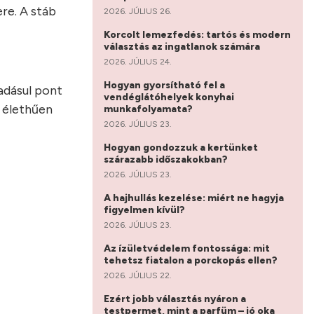
re. A stáb
2026. JÚLIUS 26.
Korcolt lemezfedés: tartós és modern
választás az ingatlanok számára
2026. JÚLIUS 24.
Hogyan gyorsítható fel a
adásul pont
vendéglátóhelyek konyhai
n élethűen
munkafolyamata?
2026. JÚLIUS 23.
Hogyan gondozzuk a kertünket
szárazabb időszakokban?
2026. JÚLIUS 23.
A hajhullás kezelése: miért ne hagyja
figyelmen kívül?
2026. JÚLIUS 23.
Az ízületvédelem fontossága: mit
tehetsz fiatalon a porckopás ellen?
2026. JÚLIUS 22.
Ezért jobb választás nyáron a
testpermet, mint a parfüm – jó oka