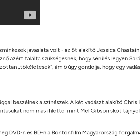
minkesek javaslata volt - az őt alakító Jessica Chastain 
znő azért találta szükségesnek, hogy sérülés legyen Sar
lzottan „tökéletesek”, ám ő úgy gondolja, hogy egy vadá
lsággal beszélnek a színészek. A két vadászt alakító Chr
entusukat nem más ihlette, mint Mel Gibson skót tájnyel
 meg DVD-n és BD-n a Bontonfilm Magyarország forgalm