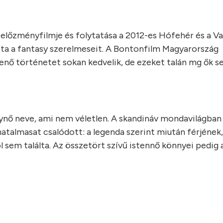
előzményfilmje és folytatása a 2012-es Hófehér és a Va
ta a fantasy szerelmeseit. A Bontonfilm Magyarország
ő történetet sokan kedvelik, de ezeket talán mg ők se
lynő neve, ami nem véletlen. A skandináv mondavilágban
a hatalmasat csalódott: a legenda szerint miután férjének
l sem találta. Az összetört szívű istennő könnyei pedig