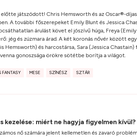
 előtte játszódott! Chris Hemsworth és az Oscar®-díjas
en. A további főszerepeket Emily Blunt és Jessica Chast
áthatatlan árulást követ el jószívű húga, Freya (Emily B
erő: jég és zúzmara árad. A két koronás nővér között egy
ris Hemsworth) és harcostársa, Sara (Jessica Chastain) 
venna gonoszsága örökre sötétbe borítja a világot.
 FANTASY
MESE
SZÍNÉSZ
SZTÁR
.
ás kezelése: miért ne hagyja figyelmen kívül
 számos nő számára jelent kellemetlen és zavaró problém