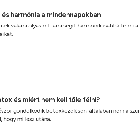
 és harmónia a mindennapokban
nek valami olyasmit, ami segít harmonikusabbá tenni a
ikat.
otox és miért nem kell tőle félni?
lőször gondolkodik botoxkezelésen, általában nem a szúr
, hogy mi lesz utána.