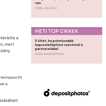
van
2026. JÚLIUS 21.
HETI TOP CIKKEK
kérlelte a
5 ötlet, ha prémiumabb
án, mert
kapcsolatépítést szeretnél a
partnereiddel
szlány
2026. AUGUSZTUS 6.
is Hemsworth
ve a
azásában!