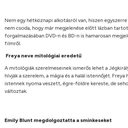
Nem egy hétköznapi alkotásról van, hiszen egyszerre 
nem csoda, hogy már megjelenése előtt lázban tartot
forgalmazásában DVD-n és BD-n is hamarosan megjelen
filmről.
Freya neve mitológiai eredetű
A mitológiák szerelmeseinek ismerős lehet a Jégkirá
hívják a szerelem, a mágia és a halál istennőjét. Frey
istennek nyoma veszett, égre-földre kereste, de seho
változtak.
Emily Blunt megdolgoztatta a sminkeseket