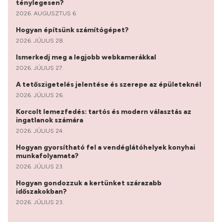
ténylegesen?
2026. AUGUSZTUS 6.
Hogyan építsünk számítógépet?
2026. JÚLIUS 28.
Ismerkedj meg a legjobb webkamerákkal
2026. JÚLIUS 27.
A tetőszigetelés jelentése és szerepe az épületeknél
2026. JÚLIUS 26.
Korcolt lemezfedés: tartós és modern választás az
ingatlanok számára
2026. JÚLIUS 24.
Hogyan gyorsítható fel a vendéglátóhelyek konyhai
munkafolyamata?
2026. JÚLIUS 23.
Hogyan gondozzuk a kertünket szárazabb
időszakokban?
2026. JÚLIUS 23.