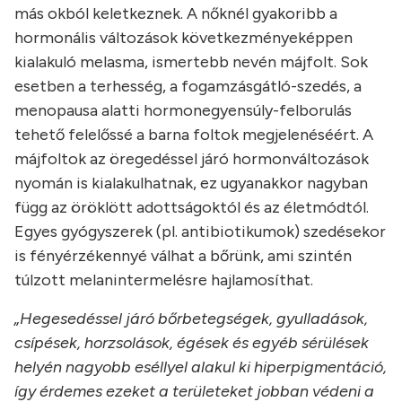
más okból keletkeznek. A nőknél gyakoribb a
hormonális változások következményeképpen
kialakuló melasma, ismertebb nevén májfolt. Sok
esetben a terhesség, a fogamzásgátló-szedés, a
menopausa alatti hormonegyensúly-felborulás
tehető felelőssé a barna foltok megjelenéséért. A
májfoltok az öregedéssel járó hormonváltozások
nyomán is kialakulhatnak, ez ugyanakkor nagyban
függ az öröklött adottságoktól és az életmódtól.
Egyes gyógyszerek (pl. antibiotikumok) szedésekor
is fényérzékennyé válhat a bőrünk, ami szintén
túlzott melanintermelésre hajlamosíthat.
„Hegesedéssel járó bőrbetegségek, gyulladások,
csípések, horzsolások, égések és egyéb sérülések
helyén nagyobb eséllyel alakul ki hiperpigmentáció,
így érdemes ezeket a területeket jobban védeni a