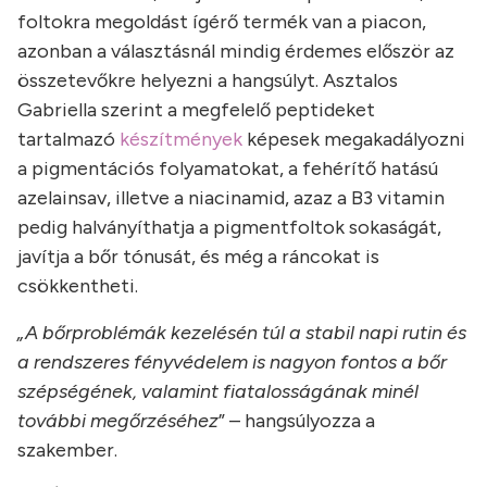
foltokra megoldást ígérő termék van a piacon,
azonban a választásnál mindig érdemes először az
összetevőkre helyezni a hangsúlyt. Asztalos
Gabriella szerint a megfelelő peptideket
tartalmazó
készítmények
képesek megakadályozni
a pigmentációs folyamatokat, a fehérítő hatású
azelainsav, illetve a niacinamid, azaz a B3 vitamin
pedig halványíthatja a pigmentfoltok sokaságát,
javítja a bőr tónusát, és még a ráncokat is
csökkentheti.
„A bőrproblémák kezelésén túl a stabil napi rutin és
a rendszeres fényvédelem is nagyon fontos a bőr
szépségének, valamint fiatalosságának minél
további megőrzéséhez
” – hangsúlyozza a
szakember.