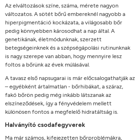
Az elváltozások színe, száma, mérete nagyon
változatos. A sötét bőrű embereknél nagyobb a
hiperpigmentáció kockázata, a világosabb bőr
pedig könnyebben károsodhat a nap által. A
genetikának, életmódunknak, szerzett
betegségeinknek és a szépségápolási rutinunknak
is nagy szerepe van abban, hogy mennyire lesz
foltos a bőrünk az évek múlásával.
A tavasz első napsugarai is már előcsalogathatják az
– egyébként ártalmatlan - bőrhibákat, a száraz,
fakó bőrön pedig még inkább látszanak az
elszíneződések, így a fényvédelem mellett
különösen fontos a megfelelő hidratáltság is.
Halványító csodafegyverek
Ma már számos, kifejezetten bőrproblémákra,