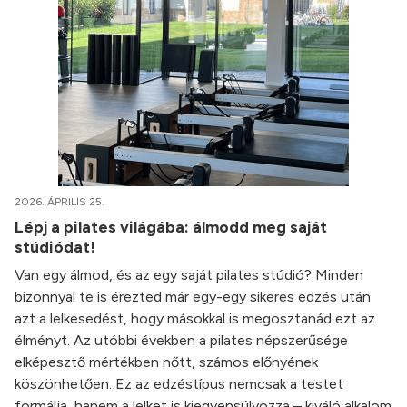
2026. ÁPRILIS 25.
Lépj a pilates világába: álmodd meg saját
stúdiódat!
Van egy álmod, és az egy saját pilates stúdió? Minden
bizonnyal te is érezted már egy-egy sikeres edzés után
azt a lelkesedést, hogy másokkal is megosztanád ezt az
élményt. Az utóbbi években a pilates népszerűsége
elképesztő mértékben nőtt, számos előnyének
köszönhetően. Ez az edzéstípus nemcsak a testet
formálja, hanem a lelket is kiegyensúlyozza – kiváló alkalom