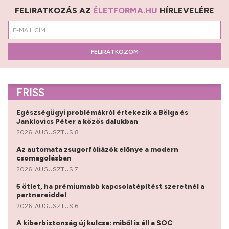
FELIRATKOZÁS AZ
ÉLETFORMA.HU
HÍRLEVELÉRE
FELIRATKOZOM
FRISS
Egészségügyi problémákról értekezik a Bëlga és
Janklovics Péter a közös dalukban
2026. AUGUSZTUS 8.
Az automata zsugorfóliázók előnye a modern
csomagolásban
2026. AUGUSZTUS 7.
5 ötlet, ha prémiumabb kapcsolatépítést szeretnél a
partnereiddel
2026. AUGUSZTUS 6.
A kiberbiztonság új kulcsa: miből is áll a SOC