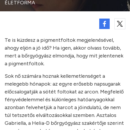
ÉLETFORMA
Te is küzdesz a pigmentfoltok megjelenésével,
ahogy eljön a jó idő? Ha igen, akkor olvass tovább,
mert a bőrgyógyász elmondja, hogy mit jelentenek
a pigmentfoltok.
Sok nő számára hoznak kellemetlenséget a
melegebb hónapok: az egyre erősebb napsugarak
előcsalogatják a sötét foltokat az arcon. Megfelelő
fényvédelemmel és különleges hatóanyagokkal
azonban felvehetjük a harcot a jóindulatú, de nem
túl tetszetős elváltozásokkal szemben. Asztalos
Gabriella, a Helia-D bőrgyógyász szakértője szerint