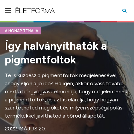
A HÓNAP TÉMÁJA
Így halványíthatók a
pigmentfoltok
Te is küzdesz a pigmentfoltok megjelenésével,
ahogy eljön a jó idő? Ha igen, akkor olvass tovább,
mert a bőrgyógyász elmondja, hogy mit jelentenek
a pigmentfoltok, és azt is elárulja, hogy hogyan
szüntetheted meg őket és milyen szépségápolási
termékekkel javíthatod a bőröd állapotát.
2022. MÁJUS 20.