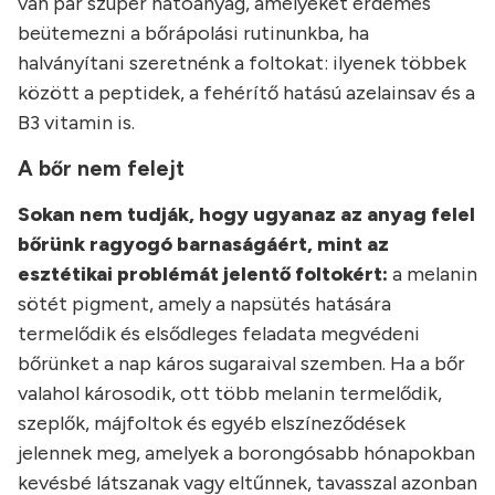
van pár szuper hatóanyag, amelyeket érdemes
beütemezni a bőrápolási rutinunkba, ha
halványítani szeretnénk a foltokat: ilyenek többek
között a peptidek, a fehérítő hatású azelainsav és a
B3 vitamin is.
A bőr nem felejt
Sokan nem tudják, hogy ugyanaz az anyag felel
bőrünk ragyogó barnaságáért, mint az
esztétikai problémát jelentő foltokért:
a melanin
sötét pigment, amely a napsütés hatására
termelődik és elsődleges feladata megvédeni
bőrünket a nap káros sugaraival szemben. Ha a bőr
valahol károsodik, ott több melanin termelődik,
szeplők, májfoltok és egyéb elszíneződések
jelennek meg, amelyek a borongósabb hónapokban
kevésbé látszanak vagy eltűnnek, tavasszal azonban