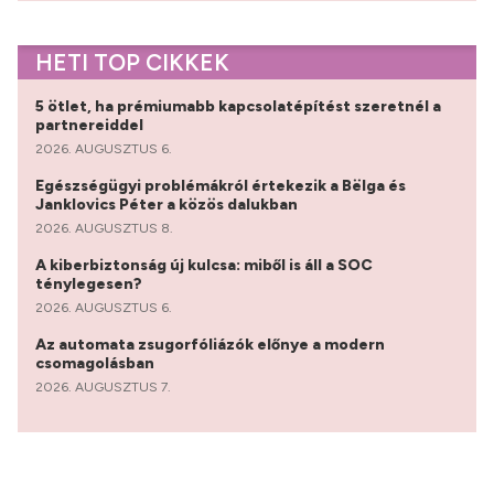
HETI TOP CIKKEK
5 ötlet, ha prémiumabb kapcsolatépítést szeretnél a
partnereiddel
2026. AUGUSZTUS 6.
Egészségügyi problémákról értekezik a Bëlga és
Janklovics Péter a közös dalukban
2026. AUGUSZTUS 8.
A kiberbiztonság új kulcsa: miből is áll a SOC
ténylegesen?
2026. AUGUSZTUS 6.
Az automata zsugorfóliázók előnye a modern
csomagolásban
2026. AUGUSZTUS 7.