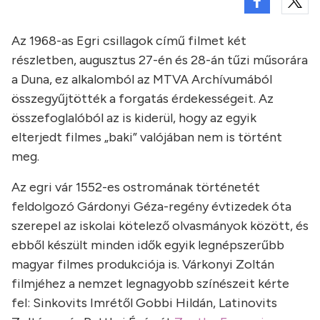
Az 1968-as Egri csillagok című filmet két
részletben, augusztus 27-én és 28-án tűzi műsorára
a Duna, ez alkalomból az MTVA Archívumából
összegyűjtötték a forgatás érdekességeit. Az
összefoglalóból az is kiderül, hogy az egyik
elterjedt filmes „baki” valójában nem is történt
meg.
Az egri vár 1552-es ostromának történetét
feldolgozó Gárdonyi Géza-regény évtizedek óta
szerepel az iskolai kötelező olvasmányok között, és
ebből készült minden idők egyik legnépszerűbb
magyar filmes produkciója is. Várkonyi Zoltán
filmjéhez a nemzet legnagyobb színészeit kérte
fel: Sinkovits Imrétől Gobbi Hildán, Latinovits