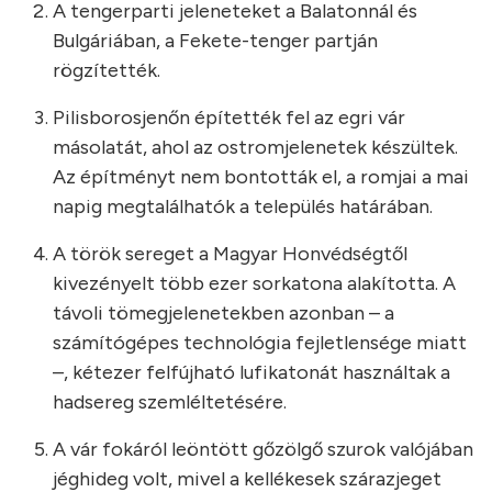
A tengerparti jeleneteket a Balatonnál és
Bulgáriában, a Fekete-tenger partján
rögzítették.
Pilisborosjenőn építették fel az egri vár
másolatát, ahol az ostromjelenetek készültek.
Az építményt nem bontották el, a romjai a mai
napig megtalálhatók a település határában.
A török sereget a Magyar Honvédségtől
kivezényelt több ezer sorkatona alakította. A
távoli tömegjelenetekben azonban – a
számítógépes technológia fejletlensége miatt
–, kétezer felfújható lufikatonát használtak a
hadsereg szemléltetésére.
A vár fokáról leöntött gőzölgő szurok valójában
jéghideg volt, mivel a kellékesek szárazjeget