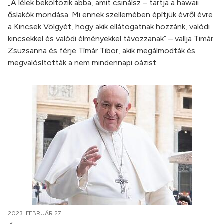
„A lélek beköltözik abba, amit csinálsz – tartja a hawaii
őslakók mondása. Mi ennek szellemében építjük évről évre
a Kincsek Völgyét, hogy akik ellátogatnak hozzánk, valódi
kincsekkel és valódi élményekkel távozzanak” – vallja Timár
Zsuzsanna és férje Tímár Tibor, akik megálmodták és
megvalósították a nem mindennapi oázist.
2023. FEBRUÁR 27.