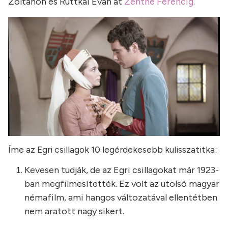
Zoltánon és Ruttkai Éván át
Zenthe Ferencig
.
Íme az Egri csillagok 10 legérdekesebb kulisszatitka:
Kevesen tudják, de az Egri csillagokat már 1923-
ban megfilmesítették. Ez volt az utolsó magyar
némafilm, ami hangos változatával ellentétben
nem aratott nagy sikert.