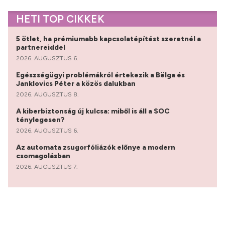
HETI TOP CIKKEK
5 ötlet, ha prémiumabb kapcsolatépítést szeretnél a
partnereiddel
2026. AUGUSZTUS 6.
Egészségügyi problémákról értekezik a Bëlga és
Janklovics Péter a közös dalukban
2026. AUGUSZTUS 8.
A kiberbiztonság új kulcsa: miből is áll a SOC
ténylegesen?
2026. AUGUSZTUS 6.
Az automata zsugorfóliázók előnye a modern
csomagolásban
2026. AUGUSZTUS 7.