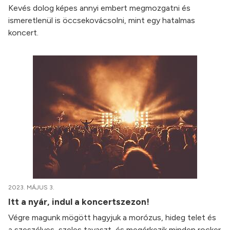
Kevés dolog képes annyi embert megmozgatni és
ismeretlenül is öccsekovácsolni, mint egy hatalmas
koncert.
2023. MÁJUS 3.
Itt a nyár, indul a koncertszezon!
Végre magunk mögött hagyjuk a morózus, hideg telet és
a szeszélyes, szeles tavaszt, és megérkezik minden rocker