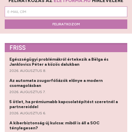
FELIRATKOZÁS AZ
ÉLETFORMA.HU
HÍRLEVELÉRE
FELIRATKOZOM
FRISS
Egészségügyi problémákról értekezik a Bëlga és
Janklovics Péter a közös dalukban
2026. AUGUSZTUS 8.
Az automata zsugorfóliázók előnye a modern
csomagolásban
2026. AUGUSZTUS 7.
5 ötlet, ha prémiumabb kapcsolatépítést szeretnél a
partnereiddel
2026. AUGUSZTUS 6.
A kiberbiztonság új kulcsa: miből is áll a SOC
ténylegesen?