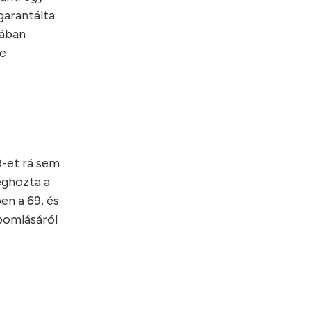
garantálta
iában
te
9-et rá sem
eghozta a
en a 69, és
lbomlásáról