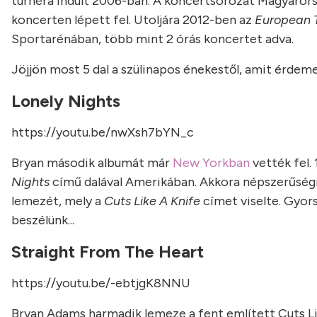
turnéra indult 2006-ban. A koncertsorozat Magyarorsz
koncerten lépett fel. Utoljára 2012-ben az
European 
Sportarénában, több mint 2 órás koncertet adva.
Jöjjön most 5 dal a szülinapos énekestől, amit érdeme
Lonely Nights
https://youtu.be/nwXsh7bYN_c
Bryan második albumát már
New Yorkban
vették fel.
Nights
című dalával Amerikában. Akkora népszerűségn
lemezét, mely a
Cuts Like A Knife
címet viselte. Gyors
beszélünk...
Straight From The Heart
https://youtu.be/-ebtjgK8NNU
Bryan Adams harmadik lemeze a fent említett Cuts Li