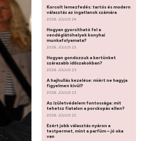
Korcolt lemezfedés: tartós és modern
választás az ingatlanok számára
2026. JÚLIUS 24.
Hogyan gyorsítható fel a
vendéglátóhelyek konyhai
munkafolyamata?
2026. JÚLIUS 23.
Hogyan gondozzuk a kertünket
szárazabb időszakokban?
2026. JÚLIUS 23.
A hajhullás kezelése: miért ne hagyja
figyelmen kívül?
2026. JÚLIUS 23.
Az ízületvédelem fontossága: mit
tehetsz fiatalon a porckopás ellen?
2026. JÚLIUS 22.
Ezért jobb választás nyáron a
testpermet, mint a parfüm – jó oka
van