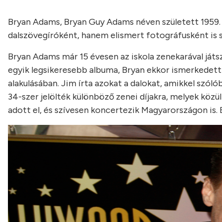
Bryan Adams, Bryan Guy Adams néven született 1959
dalszövegíróként, hanem elismert fotográfusként is 
Bryan Adams már 15 évesen az iskola zenekarával játs
egyik legsikeresebb albuma, Bryan ekkor ismerkedett 
alakulásában. Jim írta azokat a dalokat, amikkel szóló
34-szer jelölték különböző zenei díjakra, melyek közül
adott el, és szívesen koncertezik Magyarországon is.