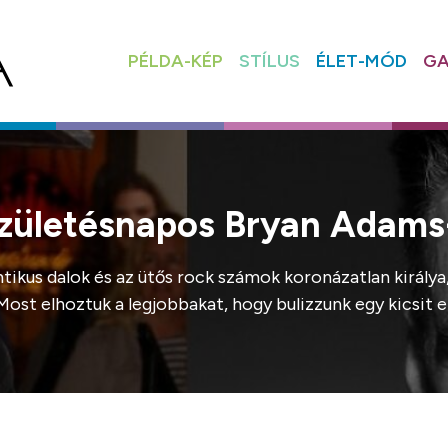
PÉLDA-KÉP
STÍLUS
ÉLET-MÓD
GA
 születésnapos Bryan Adams
ikus dalok és az ütős rock számok koronázatlan királya
Most elhoztuk a legjobbakat, hogy bulizzunk egy kicsit e