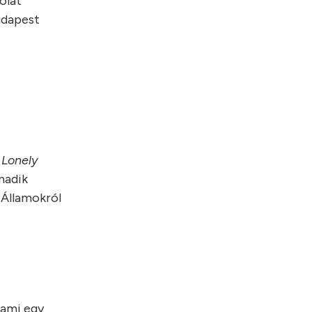
olat
udapest
a
Lonely
madik
 Államokról
 ami egy