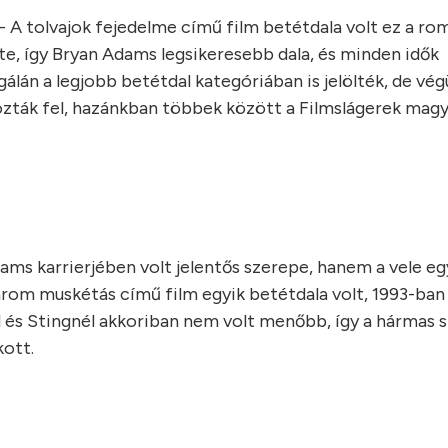
 A tolvajok fejedelme című film betétdala volt ez a ro
erte, így Bryan Adams legsikeresebb dala, és minden idők
gálán a legjobb betétdal kategóriában is jelölték, de vé
ozták fel, hazánkban többek között a Filmslágerek mag
ams karrierjében volt jelentős szerepe, hanem a vele eg
három muskétás című film egyik betétdala volt, 1993-ban
él és Stingnél akkoriban nem volt menőbb, így a hármas 
kott.