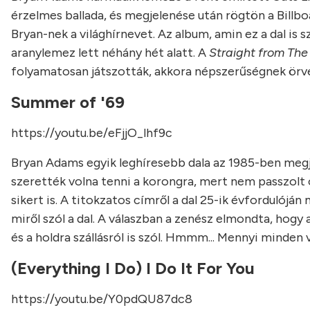
érzelmes ballada, és megjelenése után rögtön a Billboa
Bryan-nek a világhírnevet. Az album, amin ez a dal is
aranylemez lett néhány hét alatt. A
Straight from The
folyamatosan játszották, akkora népszerűségnek örv
Summer of '69
https://youtu.be/eFjjO_lhf9c
Bryan Adams egyik leghíresebb dala az 1985-ben megj
szerették volna tenni a korongra, mert nem passzolt o
sikert is. A titokzatos címről a dal 25-ik évfordulój
miről szól a dal. A válaszban a zenész elmondta, hogy
és a holdra szállásról is szól. Hmmm... Mennyi minden
(Everything I Do) I Do It For You
https://youtu.be/Y0pdQU87dc8