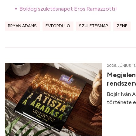
Boldog születésnapot Eros Ramazzotti!
BRYAN ADAMS
ÉVFORDULÓ
SZÜLETÉSNAP
ZENE
2026. JÚNIUS 11.
Megjelent
rendszerv
Bojár Iván 
története eg