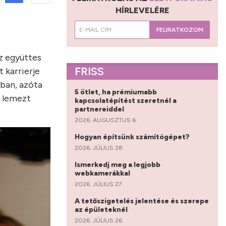
HÍRLEVELÉRE
FELIRATKOZOM
z együttes
FRISS
 karrierje
-ban, azóta
5 ötlet, ha prémiumabb
b lemezt
kapcsolatépítést szeretnél a
partnereiddel
2026. AUGUSZTUS 6.
Hogyan építsünk számítógépet?
2026. JÚLIUS 28.
Ismerkedj meg a legjobb
webkamerákkal
2026. JÚLIUS 27.
A tetőszigetelés jelentése és szerepe
az épületeknél
2026. JÚLIUS 26.