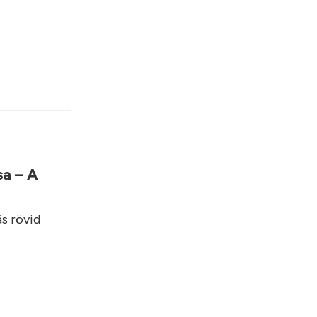
sa – A
ás rövid