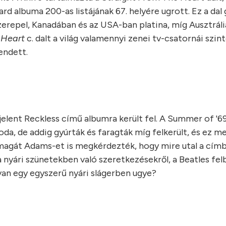
rd albuma 200-as listájának 67. helyére ugrott. Ez a dal 
 szerepel, Kanadában és az USA-ban platina, míg Ausztrál
 Heart
c. dalt a világ valamennyi zenei tv-csatornái szin
endett.
elent Reckless című albumra került fel. A Summer of '6
da, de addig gyúrták és faragták míg felkerült, és ez m
án magát Adams-et is megkérdezték, hogy mire utal a címb
 a nyári szünetekben való szeretkezésekről, a Beatles fe
 van egy egyszerű nyári slágerben ugye?