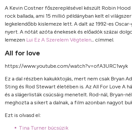
A Kevin Costner főszereplésével készült Robin Hood -
rock ballada, ami 15 millió példányban kelt el világsz
legkelendőbb kislemeze lett. A dalt az 1992-es Oscar-
nyert. A nótát azóta énekesek és előadók százai dolg
lemezen
Lui Ez A Szerelem Végtelen
... címmel.
All for love
https://www.youtube.com/watch?v=ofA3URC1wyk
Ez a dal részben kakukktojás, mert nem csak Bryan Ad
Sting és Rod Stewart életében is. Az All For Love A 
és a slágerlisták csúcsáig menetelt. Rod-nál, Bryan-n
meghozta a sikert a dalnak, a film azonban nagyot bu
Ezt is olvasd el:
Tina Turner búcsúzik