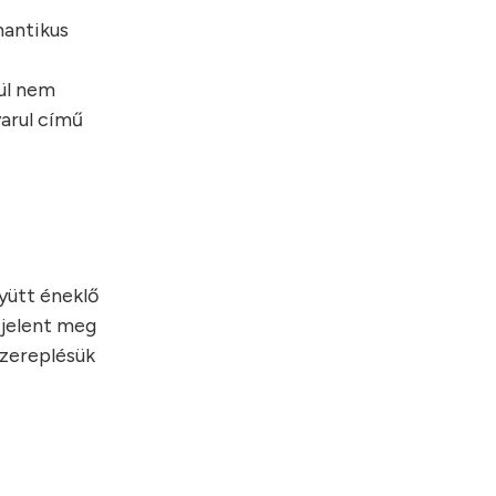
mantikus
gül nem
yarul című
yütt éneklő
 jelent meg
szereplésük