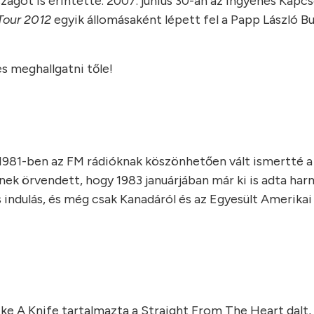
ágot is érintette. 2007. június 30-án az ingyenes Kapcs
Tour 2012
egyik állomásaként lépett fel a Papp László B
s meghallgatni tőle!
 1981-ben az FM rádióknak köszönhetően vált ismertté 
ek örvendett, hogy 1983 januárjában már ki is adta har
 indulás, és még csak Kanadáról és az Egyesült Amerikai
ke A Knife tartalmazta a Straight From The Heart dalt,