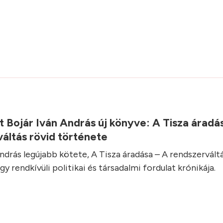
 Bojár Iván András új könyve: A Tisza áradá
áltás rövid története
András legújabb kötete, A Tisza áradása – A rendszervált
y rendkívüli politikai és társadalmi fordulat krónikája.