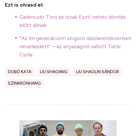
Ezt is olvasd el:
Gelencsér Timi és Iszak Eszti nehéz döntés
előtt állnak
“Az én generációm szigorú iskolarendszerben
nevelkedett” – az anyaságról vallott Tatár
Csilla
DOBÓ KATA
LIU SHAOANG
LIU SHAOLIN SÁNDOR
SZINKRONHANG