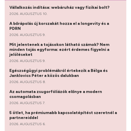
Vállalkozás indítása: webáruház vagy fizikai bolt?
2026. AUGUSZTUS 10.
A bőrápolás új korszakát hozza el a longevity és a
PDRN
2026. AUGUSZTUS 9.
Mit jelentenek a tojásokon látható számok? Nem
minden tojás egyforma: ezért érdemes figyelni a
jelöléseket
2026. AUGUSZTUS 9.
Egészségügyi problémákról értekezik a Bëlga és
Janklovics Péter a közös dalukban
2026. AUGUSZTUS 8.
Az automata zsugorfóliázók előnye a modern
csomagolásban
2026. AUGUSZTUS 7.
5 ötlet, ha prémiumabb kapcsolatépítést szeretnél a
partnereiddel
2026. AUGUSZTUS 6.