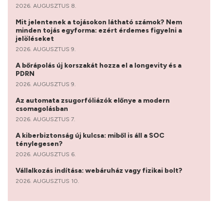
2026. AUGUSZTUS 8.
Mit jelentenek a tojásokon látható számok? Nem
minden tojás egyforma: ezért érdemes figyelni a
jelöléseket
2026. AUGUSZTUS 9.
A bőrápolás új korszakát hozza el a longevity és a
PDRN
2026. AUGUSZTUS 9.
Az automata zsugorfóliázók előnye a modern
csomagolásban
2026. AUGUSZTUS 7.
A kiberbiztonság új kulcsa: miből is áll a SOC
ténylegesen?
2026. AUGUSZTUS 6.
Vállalkozás indítása: webáruház vagy fizikai bolt?
2026. AUGUSZTUS 10.