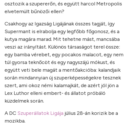
osztozik a szupererőn, és együtt harcol Metropolis
elvetemült bűnözői ellen?
Csakhogy az Igazság Ligájának összes tagját, így
Supermant is elrabolja egy legfőbb főgonosz, és a
kutya magára marad. Mit tehetne mást, mancsába
veszi az irányítást. Különös társaságot terel össze:
egy bamba vérebet, egy pocakos malacot, egy nem
túl gyorsa teknőcöt és egy nagyszájú mókust, és
együtt veti bele magát a mentőakcióba: kalandjaik
során mindannyian új szuperképességekre tesznek
szert, ami okoz némi kalamajkát, de azért jól jön a
Lex Luthor elleni embert- és állatot próbáló
küzdelmek során.
A DC
Szuperállatok Ligája
július 28-án korizik be a
mozikba.