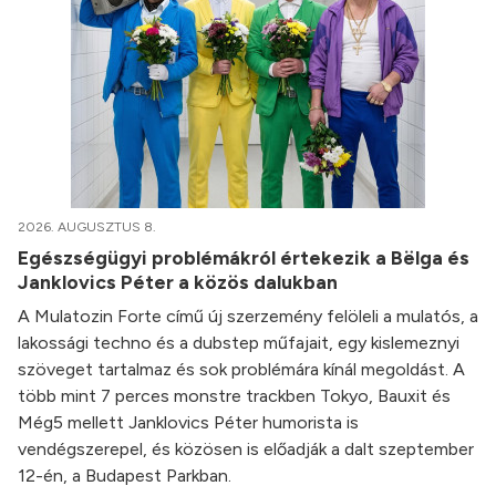
2026. AUGUSZTUS 8.
Egészségügyi problémákról értekezik a Bëlga és
Janklovics Péter a közös dalukban
A Mulatozin Forte című új szerzemény felöleli a mulatós, a
lakossági techno és a dubstep műfajait, egy kislemeznyi
szöveget tartalmaz és sok problémára kínál megoldást. A
több mint 7 perces monstre trackben Tokyo, Bauxit és
Még5 mellett Janklovics Péter humorista is
vendégszerepel, és közösen is előadják a dalt szeptember
12-én, a Budapest Parkban.