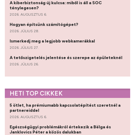
A kiberbiztonság új kulcsa: miből is áll a SOC
ténylegesen?
2026. AUGUSZTUS 6.
Hogyan építsünk számítógépet?
2026. JÚLIUS 28.
Ismerkedj meg a legjobb webkamerákkal
2026. JÚLIUS 27.
A tetőszigetelés jelentése és szerepe az épületeknél
2026. JÚLIUS 26.
HETI TOP CIKKEK
5 ötlet, ha prémiumabb kapcsolatépítést szeretnél a
partnereiddel
2026. AUGUSZTUS 6.
Egészségügyi problémákról értekezik a Bëlga és
Janklovics Péter a közös dalukban