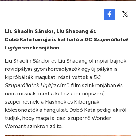
Liu Shaolin Sándor, Liu Shaoang és
Dobó
Kata
hangja is hallható a
DC Szuperállatok
Ligája
szinkronjában.
Liu
Shaolin Sándor és Liu Shaoang olimpiai bajnok
rövidpályás gyorskorcsolyázók egy új pályán is
kipróbálták magukat: részt vettek a
DC
Szuperállatok Ligája
című film szinkronjában és
nem másnak, mint a két szuper népszerű
szuperhősnek, a Flashnek és Kiborgnak
kölcsönözték a hangjukat. Dobó Kata pedig, akiről
tudjuk, hogy maga is igazi szupernő Wonder
Womant szinkronizálta.