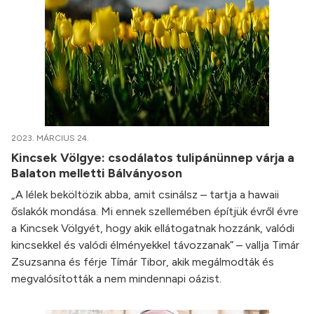
2023. MÁRCIUS 24.
Kincsek Völgye: csodálatos tulipánünnep várja a
Balaton melletti Bálványoson
„A lélek beköltözik abba, amit csinálsz – tartja a hawaii
őslakók mondása. Mi ennek szellemében építjük évről évre
a Kincsek Völgyét, hogy akik ellátogatnak hozzánk, valódi
kincsekkel és valódi élményekkel távozzanak” – vallja Timár
Zsuzsanna és férje Tímár Tibor, akik megálmodták és
megvalósították a nem mindennapi oázist.