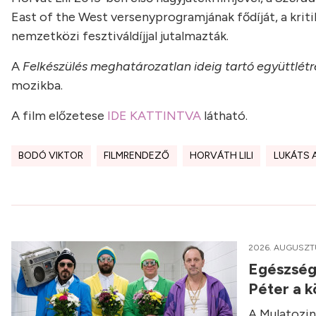
East of the West versenyprogramjának fődíját, a krit
nemzetközi fesztiváldíjjal jutalmazták.
A
Felkészülés meghatározatlan ideig tartó együttlét
mozikba.
A film előzetese
IDE KATTINTVA
látható.
BODÓ VIKTOR
FILMRENDEZŐ
HORVÁTH LILI
LUKÁTS 
2026. AUGUSZT
Egészségü
Péter a 
A Mulatozin