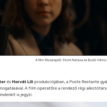
A film főszereplői: Stork Natasa és Bodó Viktor
ter
és
Horvát Lili
produkciójában, a Poste Restante gy
mogatásával. A film operatőre a rendező régi alkotótárs
indenki
t is jegyzi.