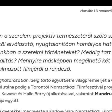
Horváth Lili rendező
n a szerelem projektív természetéről szóló 
ettől elválasztó, nyugtalanítóan homályos h
nkban a szerelmi történeteket? Meddig tart
realitás? Mennyire másképpen megélhető két
lmazott filmjéről a rendező.
határozatlan ideig tartó együttlétre
világpremierjét a 
nül utána pedig a Torontói Nemzetközi Filmfesztivál pr
awase és Halle Berry új alkotásaival, valamint
Mundru
jd együtt.
i gyerek
kel megnyerte a Karlovy Vary Nemzetközi Filmf