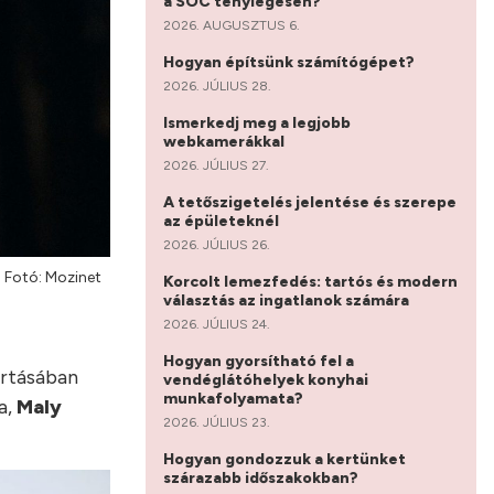
a SOC ténylegesen?
2026. AUGUSZTUS 6.
Hogyan építsünk számítógépet?
2026. JÚLIUS 28.
Ismerkedj meg a legjobb
webkamerákkal
2026. JÚLIUS 27.
A tetőszigetelés jelentése és szerepe
az épületeknél
2026. JÚLIUS 26.
. Fotó: Mozinet
Korcolt lemezfedés: tartós és modern
választás az ingatlanok számára
2026. JÚLIUS 24.
Hogyan gyorsítható fel a
ártásában
vendéglátóhelyek konyhai
munkafolyamata?
a,
Maly
2026. JÚLIUS 23.
Hogyan gondozzuk a kertünket
szárazabb időszakokban?