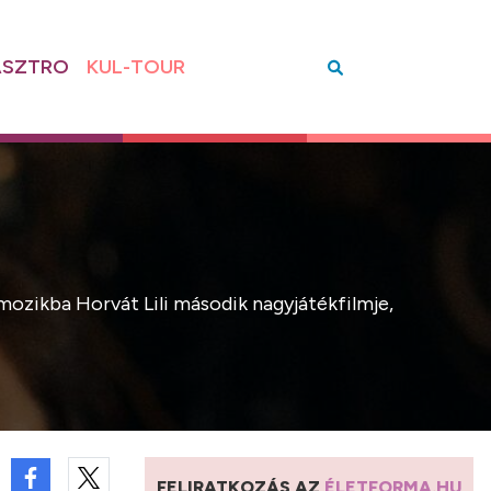
SZTRO
KUL-TOUR
ozikba Horvát Lili második nagyjátékfilmje,
FELIRATKOZÁS AZ
ÉLETFORMA.HU