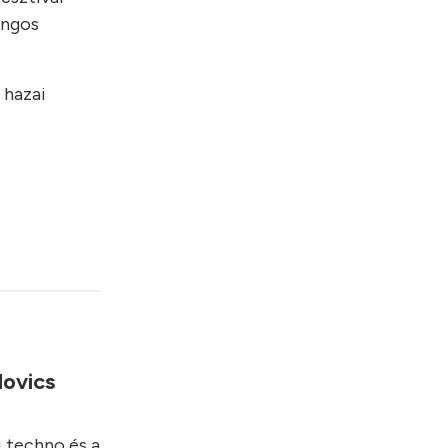
angos
 hazai
lovics
i techno és a