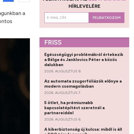
HÍRLEVELÉRE
agunkban a
FELIRATKOZOM
ontos
FRISS
Egészségügyi problémákról értekezik
a Bëlga és Janklovics Péter a közös
dalukban
2026. AUGUSZTUS 8.
Az automata zsugorfóliázók előnye a
modern csomagolásban
2026. AUGUSZTUS 7.
5 ötlet, ha prémiumabb
kapcsolatépítést szeretnél a
partnereiddel
2026. AUGUSZTUS 6.
A kiberbiztonság új kulcsa: miből is áll