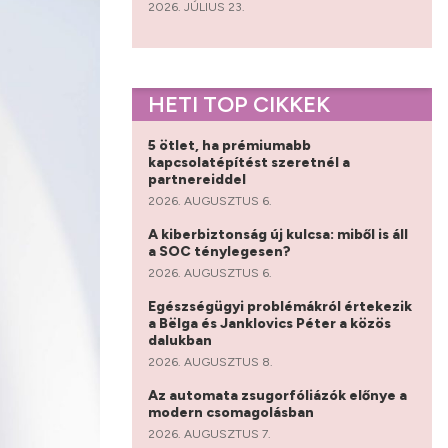
2026. JÚLIUS 23.
HETI TOP CIKKEK
5 ötlet, ha prémiumabb
kapcsolatépítést szeretnél a
partnereiddel
2026. AUGUSZTUS 6.
A kiberbiztonság új kulcsa: miből is áll
a SOC ténylegesen?
2026. AUGUSZTUS 6.
Egészségügyi problémákról értekezik
a Bëlga és Janklovics Péter a közös
dalukban
2026. AUGUSZTUS 8.
Az automata zsugorfóliázók előnye a
modern csomagolásban
2026. AUGUSZTUS 7.