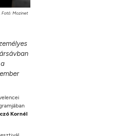
. Fotó: Mozinet
személyes
atársávban
 a
 ember
velencei
ogramjában
czó
Kornél
esztivál