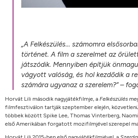
„
A Felkészülés
... számomra elsősorba
történet. A film a szerelmet az őrül
játszódik. Mennyiben építjük önmagu
vágyott valóság, és hol kezdődik a 
számára ugyanaz a szerelem?” – foga
Horvát Lili második nagyjátékfilmje, a
Felkészülés meg
filmfesztiválon tartják szeptember elején, közvetle
többek között Spike Lee, Thomas Vinterberg, Naomi K
első Amerikában forgatott mozifilmjével szerepel ma
Horvát Lili 2015-ben első nagyjátékfilmjével, a
Szerda