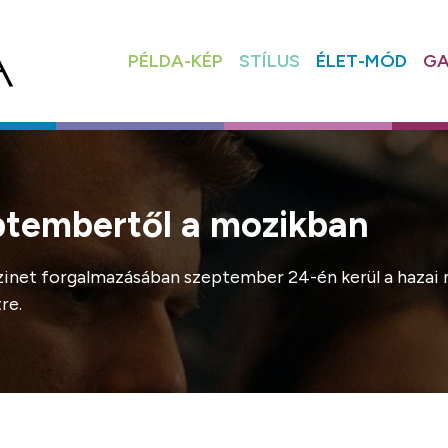
PÉLDA-KÉP
STÍLUS
ÉLET-MÓD
GA
zeptembertől a mozikban
zinet forgalmazásában szeptember 24-én kerül a hazai m
re.