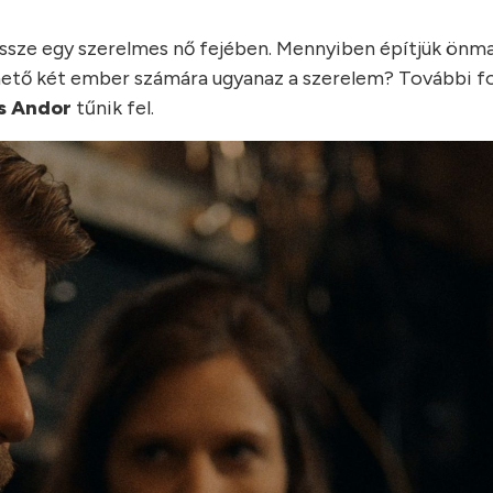
össze egy szerelmes nő fejében. Mennyiben építjük önm
ető két ember számára ugyanaz a szerelem? További f
s Andor
tűnik fel.