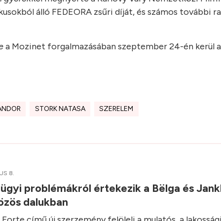
ikusokból álló FEDEORA zsűri díját, és számos további r
re
a Mozinet forgalmazásában szeptember 24-én kerül a
ANDOR
STORK NATASA
SZERELEM
US 8.
gyi problémákról értekezik a Bëlga és Jank
közös dalukban
 Forte című új szerzemény felöleli a mulatós, a lakosság