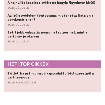
A hajhullás kezelése: miért ne hagyja figyelmen kívül?
2026. JÚLIUS 23.
Az ízületvédelem fontossága: mit tehetsz fiatalon a
porckopás ellen?
2026. JÚLIUS 22.
Ezért jobb választás nyáron a testpermet, mint a
parfüm – jó oka van
2026. JÚLIUS 21.
HETI TOP CIKKEK
5 ötlet, ha prémiumabb kapcsolatépítést szeretnél a
partnereiddel
2026. AUGUSZTUS 6.