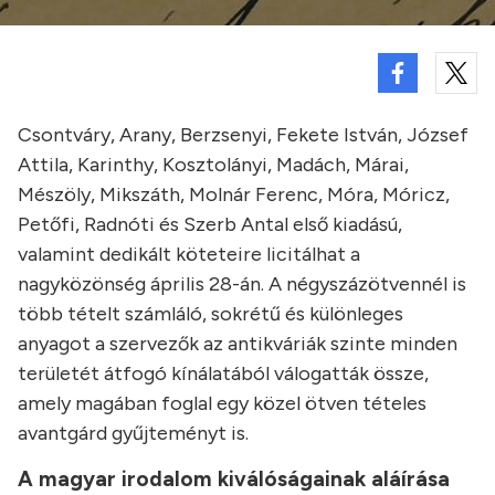
Csontváry, Arany, Berzsenyi, Fekete István, József
Attila, Karinthy, Kosztolányi, Madách, Márai,
Mészöly, Mikszáth, Molnár Ferenc, Móra, Móricz,
Petőfi, Radnóti és Szerb Antal első kiadású,
valamint dedikált köteteire licitálhat a
nagyközönség április 28-án. A négyszázötvennél is
több tételt számláló, sokrétű és különleges
anyagot a szervezők az antikváriák szinte minden
területét átfogó kínálatából válogatták össze,
amely magában foglal egy közel ötven tételes
avantgárd gyűjteményt is.
A magyar irodalom kiválóságainak aláírása