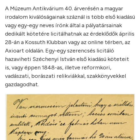
A Múzeum Antikvárium 40. árverésén a magyar
irodalom kiválóságainak száznál is több első kiadású
vagy egy-egy neves írónk által a pályatársainak
dedikált kötetére licitálhatnak az érdeklődők április
28-án a Kossuth Klubban vagy az online térben, az
Axioart oldalán. Egy-egy szerencsés licitáló
hazaviheti Széchenyi István első kiadású köteteit
is, vagy éppen 1848-as, illetve reformkori,
vadászati, borászati relikviákkal, szakkönyvekkel
gazdagodhat.