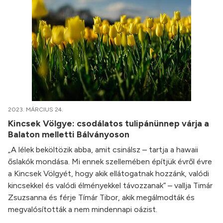
2023. MÁRCIUS 24.
Kincsek Völgye: csodálatos tulipánünnep várja a
Balaton melletti Bálványoson
„A lélek beköltözik abba, amit csinálsz – tartja a hawaii
őslakók mondása. Mi ennek szellemében építjük évről évre
a Kincsek Völgyét, hogy akik ellátogatnak hozzánk, valódi
kincsekkel és valódi élményekkel távozzanak” – vallja Timár
Zsuzsanna és férje Tímár Tibor, akik megálmodták és
megvalósították a nem mindennapi oázist.