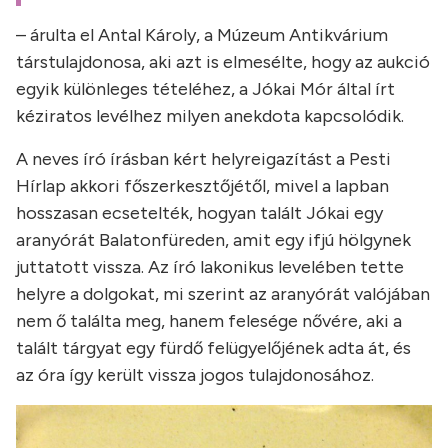
– árulta el Antal Károly, a Múzeum Antikvárium
társtulajdonosa, aki azt is elmesélte, hogy az aukció
egyik különleges tételéhez, a Jókai Mór által írt
kéziratos levélhez milyen anekdota kapcsolódik.
A neves író írásban kért helyreigazítást a Pesti
Hírlap akkori főszerkesztőjétől, mivel a lapban
hosszasan ecsetelték, hogyan talált Jókai egy
aranyórát Balatonfüreden, amit egy ifjú hölgynek
juttatott vissza. Az író lakonikus levelében tette
helyre a dolgokat, mi szerint az aranyórát valójában
nem ő találta meg, hanem felesége nővére, aki a
talált tárgyat egy fürdő felügyelőjének adta át, és
az óra így került vissza jogos tulajdonosához.