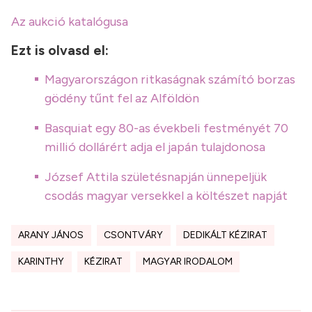
Az aukció katalógusa
Ezt is olvasd el:
Magyarországon ritkaságnak számító borzas
gödény tűnt fel az Alföldön
Basquiat egy 80-as évekbeli festményét 70
millió dollárért adja el japán tulajdonosa
József Attila születésnapján ünnepeljük
csodás magyar versekkel a költészet napját
ARANY JÁNOS
CSONTVÁRY
DEDIKÁLT KÉZIRAT
KARINTHY
KÉZIRAT
MAGYAR IRODALOM