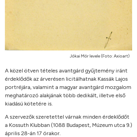
Jókai Mór levele (Foto: Axioart)
A közel ötven tételes avantgárd gyűjtemény iránt
érdeklődők az árverésen licitálhatnak Kassák Lajos
portréjára, valamint a magyar avantgárd mozgalom
meghatározó alakjának több dedikált, illetve első
kiadású kötetére is.
A szervezők szeretettel várnak minden érdeklődőt
a Kossuth Klubban (1088 Budapest, Múzeum utca 9.)
április 28-án 17 órakor.