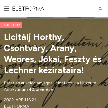
KUL-TOUR
Licitálj Horthy,
Csontváry, Arany,
Weöres, Jókai, Feszty és
Lechner kézirataira!
Páratlan aukciós anyaggal jelentkezik a Múzeum
Antikvárium 40. árverése.
2022. ÁPRILIS 21.
ÉLETFORMA