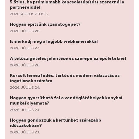
5 ötlet, ha prémiumabb kapcsolatépítést szeretnél a
partnereiddel
2026. AUGUSZTUS 6.
Hogyan építsünk számítógépet?
2026. JÚLIUS 28.
Ismerkedj meg a legjobb webkamerákkal
2026. JÚLIUS 27.
A tetőszigetelés jelentése és szerepe az épületeknél
2026. JÚLIUS 26.
Korcolt lemezfedés: tartós és modern választás az
ingatlanok számára
2026. JÚLIUS 24.
Hogyan gyorsítható fel a vendéglátóhelyek konyhai
munkafolyamata?
2026. JÚLIUS 23.
Hogyan gondozzuk a kertünket szárazabb
időszakokban?
2026. JÚLIUS 23.