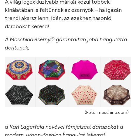
A világ legexkluzívabb márkái közül többek
kínálatában is feltűnnek az esernyők – ha igazán
trendi akarsz lenni idén, az ezekhez hasonló
darabokat keresd!
A Moschino esernyői garantáltan jobb hangulatra
derítenek,
(Fotó: moschino.com)
a Karl Lagerfeld nevével fémjelzett darabokat a
modern, urban-fashion hangulat jellemzi,