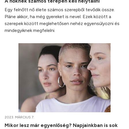
A nőknek számos terepen kell helytállni
Egy felnőtt nő élete számos szerepből tevődik össze.
Pláne akkor, ha még gyereket is nevel. Ezek között a
szerepek között meglehetősen nehéz egyensúlyozni és
mindegyiknek megfelelni.
2023. MÁRCIUS 7.
Mikor lesz már egyenlőség? Napjainkban is sok