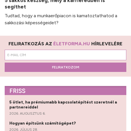
5 sakkos készség, mely a karrieredben is
segíthet
Tudtad, hogy a munkaerőpiacon is kamatoztathatod a
sakkozási képességeidet?
FELIRATKOZÁS AZ
ÉLETFORMA.HU
HÍRLEVELÉRE
FELIRATKOZOM
FRISS
5 ötlet, ha prémiumabb kapcsolatépítést szeretnél a
partnereiddel
2026. AUGUSZTUS 6.
Hogyan építsünk számítógépet?
2026. JÚLIUS 28.