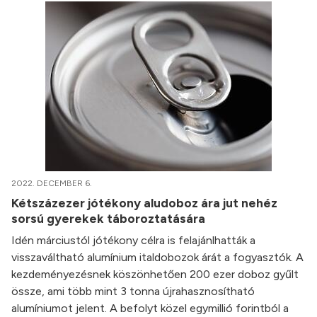
2022. DECEMBER 6.
Kétszázezer jótékony aludoboz ára jut nehéz
sorsú gyerekek táboroztatására
Idén márciustól jótékony célra is felajánlhatták a
visszaváltható alumínium italdobozok árát a fogyasztók. A
kezdeményezésnek köszönhetően 200 ezer doboz gyűlt
össze, ami több mint 3 tonna újrahasznosítható
alumíniumot jelent. A befolyt közel egymillió forintból a