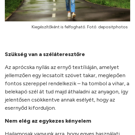
Kiegészítőként is felfogható. Fotó: depositphotos
Szükség van a széláteresztőre
Az aprócska nyílás az ernyő textíliáján, amelyet
jellemzően egy lecsatolt szövet takar, meglepően
fontos szereppel rendelkezik – ha tombol a vihar, a
belekapó szél át tud majd áthaladni az anyagon, így
jelentősen csökkentve annak esélyét, hogy az
esernyőd kiforduljon.
Nem elég az egykezes kényelem
Hajlamosak vagyunk arra, hogy egyes használati