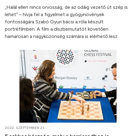
„Halál ellen nincs orvosság, de az odáig vezető út szép is
lehet” – hívja fel a figyelmet a gyógynövények
fontosságára Szabó Gyuri bácsi a róla készült
portréfilmben. A film a díszbemutatót követően
hamarosan a nagyközönség számára is elérhető lesz.
2022. SZEPTEMBER 23.