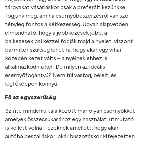
tárgyakat vásárláskor csak a preferált kezünkkel
fogjunk meg, ám ha esernyőbeszerzésről van szó,
tényleg fontos a kétkezesség. Ugyan alapvetően
elmondható, hogy a jobbkezesek jobb, a
balkezesek bal kézzel fogják majd a nyelet, viszont
bármikor szükség lehet rá, hogy akár egy vihar
közepén kezet válts – a nyélnek ehhez is
alkalmazkodnia kell. De milyen az ideális
esernyőfogantyú? Nem túl vastag, bélelt, és
legfőképpen könnyű.
Fő az egyszerűség
Szinte mindenki találkozott már olyan esernyőkkel,
amelyek összecsukásához egy használati útmutató
is kellett volna – ezeknek amellett, hogy akár
autóba beszálláskor, akár buszozáskor kifejezetten