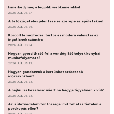
Ismerkedj meg a legjobb webkamerákkal
2026. JÚLIUS 27.
A tetőszigetelés jelentése és szerepe az épületeknél
2026. JÚLIUS 26.
Korcolt lemezfedés: tartós és modern választás az
ingatlanok számára
2026. JÚLIUS 24.
Hogyan gyorsítható fel a vendéglátóhelyek konyhai
munkafolyamata?
2026. JÚLIUS 23.
Hogyan gondozzuk a kertünket szárazabb
időszakokban?
2026. JÚLIUS 23.
A hajhullás kezelése: miért ne hagyja figyelmen kívül?
2026. JÚLIUS 23.
Az ízületvédelem fontossága: mit tehetsz fiatalon a
porckopás ellen?