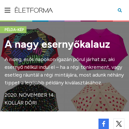
PÉLDA-KÉP
A nagy esernyőkalauz
A rideg, esős napokon igazán pórul járhat az, aki
esernyő nélkül indul el – ha a régi tönkrement, vagy
esetleg ráuntál a régi mintájára, most adunk néhány
tippet a legújabb példány kiválasztásához.
2020. NOVEMBER 14.
KOLLÁR DÓRI