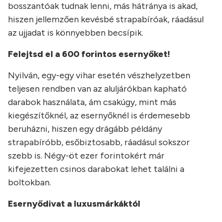
bosszantóak tudnak lenni, más hátránya is akad,
hiszen jellemzően kevésbé strapabíróak, ráadásul
az ujjadat is könnyebben becsípik.
Felejtsd el a 600 forintos esernyőket!
Nyilván, egy-egy vihar esetén vészhelyzetben
teljesen rendben van az aluljárókban kapható
darabok használata, ám csakúgy, mint más
kiegészítőknél, az esernyőknél is érdemesebb
beruházni, hiszen egy drágább példány
strapabíróbb, esőbiztosabb, ráadásul sokszor
szebb is. Négy-öt ezer forintokért már
kifejezetten csinos darabokat lehet találni a
boltokban.
Esernyődivat a luxusmárkáktól