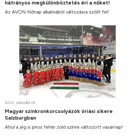
hátrányos megkülönböztetés éri a nőket!
Az AVON Nőnap alkalmából változásra szólít fel!
2023. JANUÁR 25.
Magyar szinkronkorcsolyázók óriási sikere
Salzburgban
Ahol a jég is piros fehér zöld színre változott vasárnap!