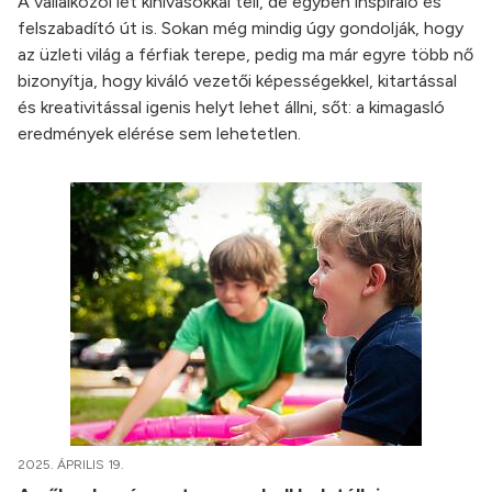
A vállalkozói lét kihívásokkal teli, de egyben inspiráló és
felszabadító út is. Sokan még mindig úgy gondolják, hogy
az üzleti világ a férfiak terepe, pedig ma már egyre több nő
bizonyítja, hogy kiváló vezetői képességekkel, kitartással
és kreativitással igenis helyt lehet állni, sőt: a kimagasló
eredmények elérése sem lehetetlen.
2025. ÁPRILIS 19.