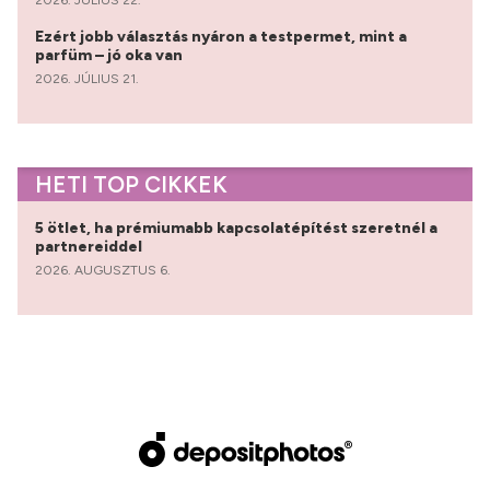
2026. JÚLIUS 22.
Ezért jobb választás nyáron a testpermet, mint a
parfüm – jó oka van
2026. JÚLIUS 21.
HETI TOP CIKKEK
5 ötlet, ha prémiumabb kapcsolatépítést szeretnél a
partnereiddel
2026. AUGUSZTUS 6.