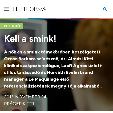
PÉLDA-KÉP
Kell a smink!
A nők és a smink témakörében beszélgetett
Orosz Barbara színésznő, dr. Almási Kitti
klinikai szakpszichológus, Lacfi Ágnes üzleti-
stílus tanácsadó és Horváth Evelin brand
manager a Le Maquillage első
referenciaüzletének megnyitója alkalmából.
2013. NOVEMBER 24.
PRÁGER KITTI