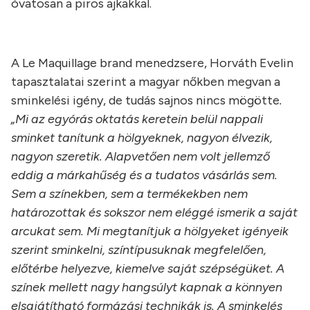
óvatosan a piros ajkakkal.
A Le Maquillage brand menedzsere, Horváth Evelin
tapasztalatai szerint a magyar nőkben megvan a
sminkelési igény, de tudás sajnos nincs mögötte
.
„Mi az egyórás oktatás keretein belül nappali
sminket tanítunk a hölgyeknek, nagyon élvezik,
nagyon szeretik. Alapvetően nem volt jellemző
eddig a márkahűség és a tudatos vásárlás sem.
Sem a színekben, sem a termékekben nem
határozottak és sokszor nem eléggé ismerik a saját
arcukat sem. Mi megtanítjuk a hölgyeket igényeik
szerint sminkelni, színtípusuknak megfelelően,
előtérbe helyezve, kiemelve saját szépségüket. A
színek mellett nagy hangsúlyt kapnak a könnyen
elsajátítható formázási technikák is. A sminkelés