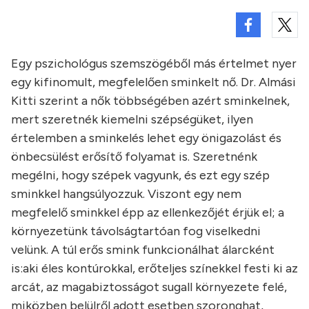
Egy pszichológus szemszögéből más értelmet nyer
egy kifinomult, megfelelően sminkelt nő. Dr. Almási
Kitti szerint a nők többségében azért sminkelnek,
mert szeretnék kiemelni szépségüket, ilyen
értelemben a sminkelés lehet egy önigazolást és
önbecsülést erősítő folyamat is. Szeretnénk
megélni, hogy szépek vagyunk, és ezt egy szép
sminkkel hangsúlyozzuk. Viszont egy nem
megfelelő sminkkel épp az ellenkezőjét érjük el; a
környezetünk távolságtartóan fog viselkedni
velünk. A túl erős smink funkcionálhat álarcként
is:aki éles kontúrokkal, erőteljes színekkel festi ki az
arcát, az magabiztosságot sugall környezete felé,
miközben belülről adott esetben szoronghat,