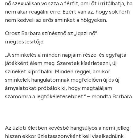
nő szexuálisan vonzza a férfit, ami őt irritálhatja, ha
nem akar reagálni erre. Ezért van az, hogy sok férfi
nem kedveli az erős sminket a hölgyeken.
Orosz Barbara színésznő az „igazi nő”
megtestesítője.
„A sminkelés a minden napjaim része, és egyfajta
játékként élem meg. Szeretek kísérletezni, új
színeket kipróbálni. Minden reggel, amikor
sminkelek hangulatomnak megfelelően új és új
árnyalatokat próbálok ki, hogy megtaláljam
számomra a legtökéletesebbet.” – mondta Barbara.
Az üzleti életben kevésbé hangsúlyos a nemi jelleg,
hiszen ekkor üzletasszonyként kell viselkednünk.