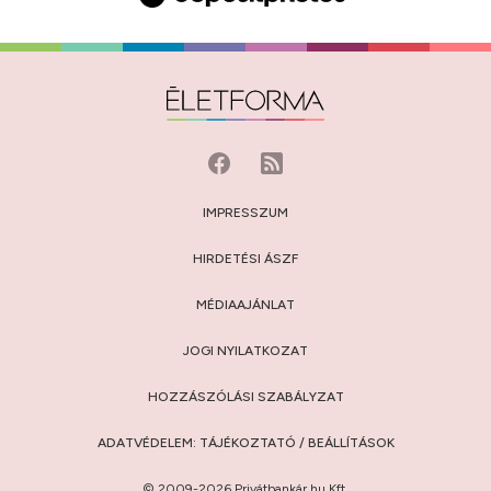
IMPRESSZUM
HIRDETÉSI ÁSZF
MÉDIAAJÁNLAT
JOGI NYILATKOZAT
HOZZÁSZÓLÁSI SZABÁLYZAT
ADATVÉDELEM:
TÁJÉKOZTATÓ
/
BEÁLLÍTÁSOK
© 2009-2026 Privátbankár.hu Kft.