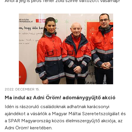
Ahol a jég is piros fehér zöld színre változott vasárnap!
2022. DECEMBER 15.
Ma indul az Adni Öröm! adománygyűjtő akció
Idén is rászoruló családoknak adhatnak karácsonyi
ajándékot a vásárlók a Magyar Máltai Szeretetszolgálat és
a SPAR Magyarország közös élelmiszergyűjtő akciója, az
Adni Öröm! keretében.