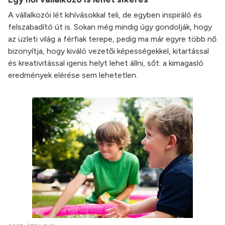
A vállalkozói lét kihívásokkal teli, de egyben inspiráló és
felszabadító út is. Sokan még mindig úgy gondolják, hogy
az üzleti világ a férfiak terepe, pedig ma már egyre több nő
bizonyítja, hogy kiváló vezetői képességekkel, kitartással
és kreativitással igenis helyt lehet állni, sőt: a kimagasló
eredmények elérése sem lehetetlen.