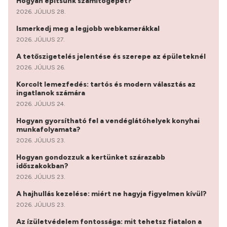
Hogyan építsünk számítógépet?
2026. JÚLIUS 28.
Ismerkedj meg a legjobb webkamerákkal
2026. JÚLIUS 27.
A tetőszigetelés jelentése és szerepe az épületeknél
2026. JÚLIUS 26.
Korcolt lemezfedés: tartós és modern választás az
ingatlanok számára
2026. JÚLIUS 24.
Hogyan gyorsítható fel a vendéglátóhelyek konyhai
munkafolyamata?
2026. JÚLIUS 23.
Hogyan gondozzuk a kertünket szárazabb
időszakokban?
2026. JÚLIUS 23.
A hajhullás kezelése: miért ne hagyja figyelmen kívül?
2026. JÚLIUS 23.
Az ízületvédelem fontossága: mit tehetsz fiatalon a