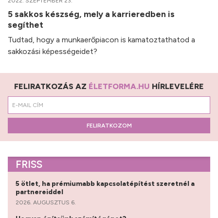
2022. SZEPTEMBER 23.
5 sakkos készség, mely a karrieredben is
segíthet
Tudtad, hogy a munkaerőpiacon is kamatoztathatod a
sakkozási képességeidet?
FELIRATKOZÁS AZ
ÉLETFORMA.HU
HÍRLEVELÉRE
FELIRATKOZOM
FRISS
5 ötlet, ha prémiumabb kapcsolatépítést szeretnél a
partnereiddel
2026. AUGUSZTUS 6.