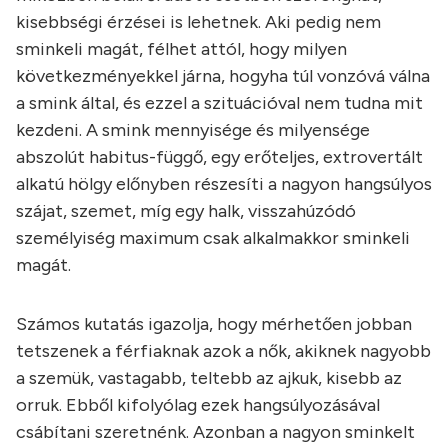
kisebbségi érzései is lehetnek. Aki pedig nem
sminkeli magát, félhet attól, hogy milyen
következményekkel járna, hogyha túl vonzóvá válna
a smink által, és ezzel a szituációval nem tudna mit
kezdeni. A smink mennyisége és milyensége
abszolút habitus-függő, egy erőteljes, extrovertált
alkatú hölgy előnyben részesíti a nagyon hangsúlyos
szájat, szemet, míg egy halk, visszahúzódó
személyiség maximum csak alkalmakkor sminkeli
magát.
Számos kutatás igazolja, hogy mérhetően jobban
tetszenek a férfiaknak azok a nők, akiknek nagyobb
a szemük, vastagabb, teltebb az ajkuk, kisebb az
orruk. Ebből kifolyólag ezek hangsúlyozásával
csábítani szeretnénk. Azonban a nagyon sminkelt