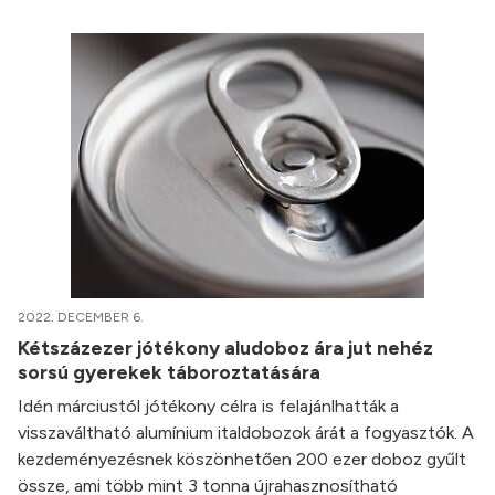
2022. DECEMBER 6.
Kétszázezer jótékony aludoboz ára jut nehéz
sorsú gyerekek táboroztatására
Idén márciustól jótékony célra is felajánlhatták a
visszaváltható alumínium italdobozok árát a fogyasztók. A
kezdeményezésnek köszönhetően 200 ezer doboz gyűlt
össze, ami több mint 3 tonna újrahasznosítható