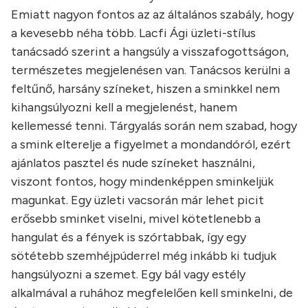
Emiatt nagyon fontos az az általános szabály, hogy
a kevesebb néha több. Lacfi Ági üzleti-stílus
tanácsadó szerint a hangsúly a visszafogottságon,
természetes megjelenésen van. Tanácsos kerülni a
feltűnő, harsány színeket, hiszen a sminkkel nem
kihangsúlyozni kell a megjelenést, hanem
kellemessé tenni. Tárgyalás során nem szabad, hogy
a smink elterelje a figyelmet a mondandóról, ezért
ajánlatos pasztel és nude színeket használni,
viszont fontos, hogy mindenképpen sminkeljük
magunkat. Egy üzleti vacsorán már lehet picit
erősebb sminket viselni, mivel kötetlenebb a
hangulat és a fények is szórtabbak, így egy
sötétebb szemhéjpúderrel még inkább ki tudjuk
hangsúlyozni a szemet. Egy bál vagy estély
alkalmával a ruhához megfelelően kell sminkelni, de