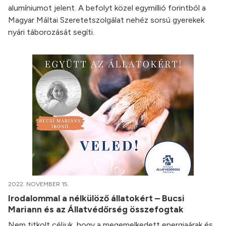
alumíniumot jelent. A befolyt közel egymillió forintból a
Magyar Máltai Szeretetszolgálat nehéz sorsú gyerekek
nyári táborozását segíti.
2022. NOVEMBER 15.
Irodalommal a nélkülöző állatokért – Bucsi
Mariann és az Állatvédőrség összefogtak
Nem titkolt céljuk, hogy a megemelkedett energiaárak és