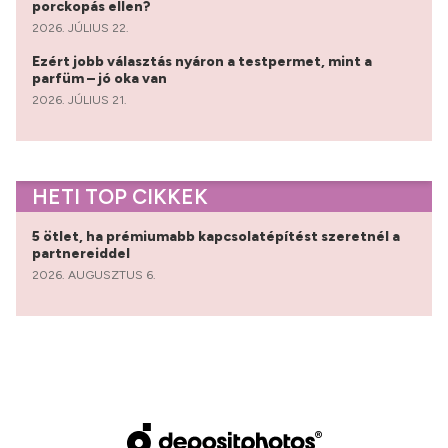
porckopás ellen?
2026. JÚLIUS 22.
Ezért jobb választás nyáron a testpermet, mint a
parfüm – jó oka van
2026. JÚLIUS 21.
HETI TOP CIKKEK
5 ötlet, ha prémiumabb kapcsolatépítést szeretnél a
partnereiddel
2026. AUGUSZTUS 6.