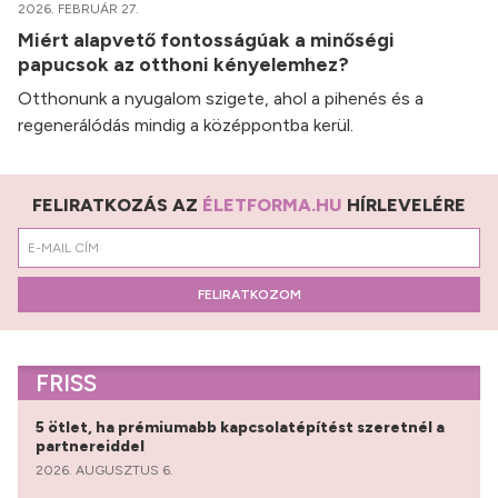
2026. FEBRUÁR 27.
Miért alapvető fontosságúak a minőségi
papucsok az otthoni kényelemhez?
Otthonunk a nyugalom szigete, ahol a pihenés és a
regenerálódás mindig a középpontba kerül.
FELIRATKOZÁS AZ
ÉLETFORMA.HU
HÍRLEVELÉRE
FELIRATKOZOM
FRISS
5 ötlet, ha prémiumabb kapcsolatépítést szeretnél a
partnereiddel
2026. AUGUSZTUS 6.