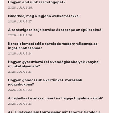
Hogyan építsünk számítógépet?
2026. JÚLIUS 28.
Ismerkedj meg a legjobb webkamerákkal
2026. JÚLIUS 27.
A tetőszigetelés jelentése és szerepe az épületeknél
2026. JÚLIUS 26.
Korcolt lemezfedés: tartós és modern választás az
ingatlanok számára
2026. JÚLIUS 24.
Hogyan gyorsítható fel a vendéglátóhelyek konyhai
munkafolyamata?
2026. JÚLIUS 23.
Hogyan gondozzuk a kertünket szárazabb
időszakokban?
2026. JÚLIUS 23.
A hajhullás kezelése: miért ne hagyja figyelmen kívül?
2026. JÚLIUS 23.
Az ízületvédelem fontossága: mit tehetsz fiatalon a