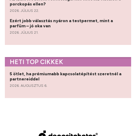
porckopás ellen?
2026. JÚLIUS 22.
Ezért jobb választás nyáron a testpermet, mint a
parfüm – jó oka van
2026. JÚLIUS 21.
HETI TOP CIKKEK
5 ötlet, ha prémiumabb kapcsolatépítést szeretnél a
partnereiddel
2026. AUGUSZTUS 6.