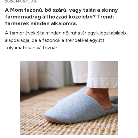
2026. MÁRCIUS 9.
A Mom fazonú, bő szárú, vagy talán a skinny
farmernadrág áll hozzád közelebb? Trendi
farmerek minden alkalomra.
A farmer évek óta minden női ruhatár egyik legstabilabb
alapdarabja, de a fazonok a trendekkel együtt
folyamatosan változnak.