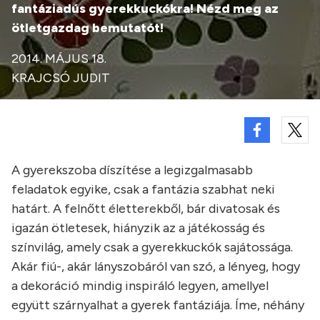
fantáziadús gyerekkuckókra! Nézd meg az
ötletgazdag bemutatót!
2014. MÁJUS 18.
KRAJCSÓ JUDIT
A gyerekszoba díszítése a legizgalmasabb
feladatok egyike, csak a fantázia szabhat neki
határt. A felnőtt életterekből, bár divatosak és
igazán ötletesek, hiányzik az a játékosság és
színvilág, amely csak a gyerekkuckók sajátossága.
Akár fiú-, akár lányszobáról van szó, a lényeg, hogy
a dekoráció mindig inspiráló legyen, amellyel
együtt szárnyalhat a gyerek fantáziája. Íme, néhány