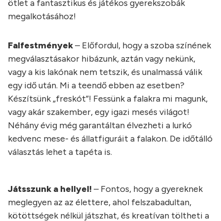
ötlet a fantasztikus és játékos gyerekszobák
megalkotásához!
Falfestmények
– Előfordul, hogy a szoba színének
megválasztásakor hibázunk, aztán vagy nekünk,
vagy a kis lakónak nem tetszik, és unalmassá válik
egy idő után. Mi a teendő ebben az esetben?
Készítsünk „freskót”! Fessünk a falakra mi magunk,
vagy akár szakember, egy igazi mesés világot!
Néhány évig még garantáltan élvezheti a lurkó
kedvenc mese- és állatfiguráit a falakon. De időtálló
választás lehet a tapéta is.
Játsszunk a hellyel!
– Fontos, hogy a gyereknek
meglegyen az az élettere, ahol felszabadultan,
kötöttségek nélkül játszhat, és kreatívan töltheti a