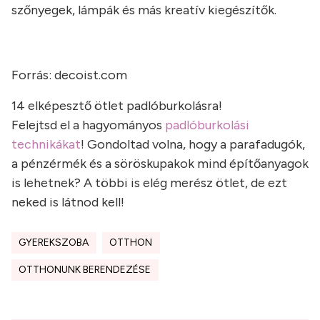
szőnyegek, lámpák és más kreatív kiegészítők.
Forrás: decoist.com
14 elképesztő ötlet padlóburkolásra!
Felejtsd el a hagyományos
padlóburkolási
technikákat
! Gondoltad volna, hogy a parafadugók,
a pénzérmék és a söröskupakok mind építőanyagok
is lehetnek? A többi is elég merész ötlet, de ezt
neked is látnod kell!
GYEREKSZOBA
OTTHON
OTTHONUNK BERENDEZÉSE