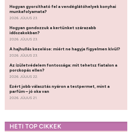
Hogyan gyorsítható fel a vendéglátóhelyek konyhai
munkafolyamata?
2026. JÚLIUS 23.
Hogyan gondozzuk a kertünket szárazabb
időszakokban?
2026. JÚLIUS 23.
A hajhullás kezelése: miért ne hagyja figyelmen kívül?
2026. JÚLIUS 23.
Az ízületvédelem fontossága: mit tehetsz fiatalon a
porckopás ellen?
2026. JÚLIUS 22.
Ezért jobb választás nyáron a testpermet, mint a
parfüm – jó oka van
2026. JÚLIUS 21.
HETI TOP CIKKEK