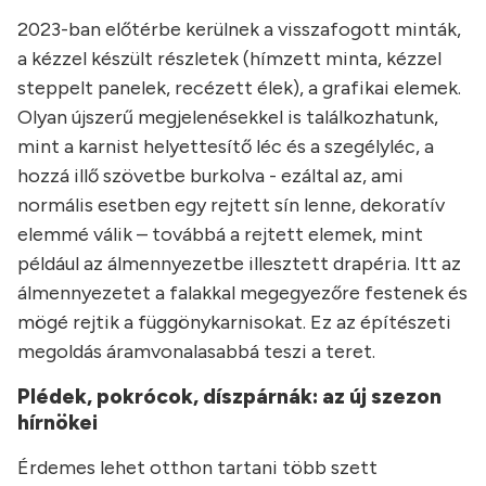
2023-ban előtérbe kerülnek a visszafogott minták,
a kézzel készült részletek (hímzett minta, kézzel
steppelt panelek, recézett élek), a grafikai elemek.
Olyan újszerű megjelenésekkel is találkozhatunk,
mint a karnist helyettesítő léc és a szegélyléc, a
hozzá illő szövetbe burkolva - ezáltal az, ami
normális esetben egy rejtett sín lenne, dekoratív
elemmé válik – továbbá a rejtett elemek, mint
például az álmennyezetbe illesztett drapéria. Itt az
álmennyezetet a falakkal megegyezőre festenek és
mögé rejtik a függönykarnisokat. Ez az építészeti
megoldás áramvonalasabbá teszi a teret.
Plédek, pokrócok, díszpárnák: az új szezon
hírnökei
Érdemes lehet otthon tartani több szett