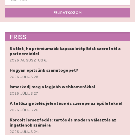
FELIRATKOZOM
FRISS
5 ötlet, ha prémiumabb kapcsolatépítést szeretnél a
partnereiddel
2026. AUGUSZTUS 6.
Hogyan építsünk számítógépet?
2026. JÚLIUS 28.
Ismerkedj meg a legjobb webkamerákkal
2026. JÚLIUS 27.
A tetőszigetelés jelentése és szerepe az épületeknél
2026. JÚLIUS 26.
Korcolt lemezfedés: tartós és modern választás az
ingatlanok számára
2026. JÚLIUS 24.