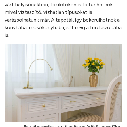
várt helyiségekben, felületeken is feltűnhetnek,
mivel víztaszító, vízhatlan típusokat is
varázsolhatunk már. A tapéták így bekerülhetnek a
konyhába, mosókonyhába, sőt még a fürdőszobába
is.
Egy jól megválasztott függönnyel felöltöztethetjük a