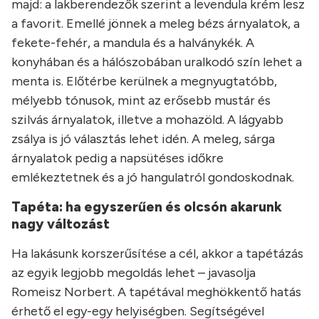
majd: a lakberendezők szerint a levendula krém lesz
a favorit. Emellé jönnek a meleg bézs árnyalatok, a
fekete-fehér, a mandula és a halványkék. A
konyhában és a hálószobában uralkodó szín lehet a
menta is. Előtérbe kerülnek a megnyugtatóbb,
mélyebb tónusok, mint az erősebb mustár és
szilvás árnyalatok, illetve a mohazöld. A lágyabb
zsálya is jó választás lehet idén. A meleg, sárga
árnyalatok pedig a napsütéses időkre
emlékeztetnek és a jó hangulatról gondoskodnak.
Tapéta: ha egyszerűen és olcsón akarunk
nagy változást
Ha lakásunk korszerűsítése a cél, akkor a tapétázás
az egyik legjobb megoldás lehet – javasolja
Romeisz Norbert. A tapétával meghökkentő hatás
érhető el egy-egy helyiségben. Segítségével