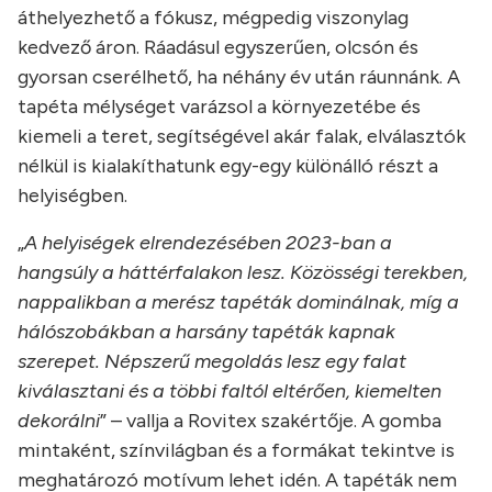
áthelyezhető a fókusz, mégpedig viszonylag
kedvező áron. Ráadásul egyszerűen, olcsón és
gyorsan cserélhető, ha néhány év után ráunnánk. A
tapéta mélységet varázsol a környezetébe és
kiemeli a teret, segítségével akár falak, elválasztók
nélkül is kialakíthatunk egy-egy különálló részt a
helyiségben.
„
A helyiségek elrendezésében 2023-ban a
hangsúly a háttérfalakon lesz. Közösségi terekben,
nappalikban a merész tapéták dominálnak, míg a
hálószobákban a harsány tapéták kapnak
szerepet. Népszerű megoldás lesz egy falat
kiválasztani és a többi faltól eltérően, kiemelten
dekorálni
” – vallja a Rovitex szakértője. A gomba
mintaként, színvilágban és a formákat tekintve is
meghatározó motívum lehet idén. A tapéták nem