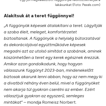
lakásunkat (Foto: Pexels.com)
Alakítsuk át a teret függönnyel!
„
A függönyök képesek átalakítani a teret. Lágyítják
a szoba éleit, meleget, komfortérzetet
biztosítanak. A függönyök a helyiség bútorzatával
és dekorációjával együttműködve képesek
megadni azt az utolsó simítást a szobának, aminek
köszönhetően a teret egy kerek egésznek érezzük.
Amikor azon gondolkodunk, hogy hogyan
válasszunk függönyt 2023-ban, mindenekelőtt
biztosak akarunk lenni abban, hogy az nem megy ki
a divatból néhány éven belül, mivel a függönyöket
nem akarja túl gyakran cserélni az ember. Ezért
választjuk gyakran az egyszerű, semleges
mintákat
” – mondja Romeisz Norbert.