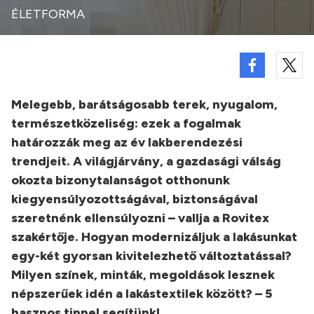
ÉLETFORMA
Melegebb, barátságosabb terek, nyugalom,
természetközeliség: ezek a fogalmak
határozzák meg az év lakberendezési
trendjeit. A világjárvány, a gazdasági válság
okozta bizonytalanságot otthonunk
kiegyensúlyozottságával, biztonságával
szeretnénk ellensúlyozni – vallja a Rovitex
szakértője. Hogyan modernizáljuk a lakásunkat
egy-két gyorsan kivitelezhető változtatással?
Milyen színek, minták, megoldások lesznek
népszerűek idén a lakástextilek között? – 5
hasznos tippel segítünk!