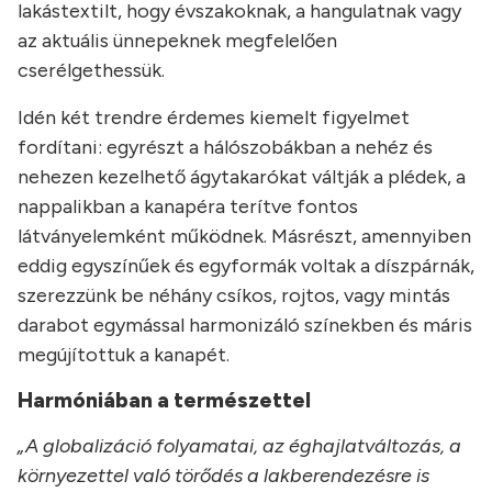
lakástextilt, hogy évszakoknak, a hangulatnak vagy
az aktuális ünnepeknek megfelelően
cserélgethessük.
Idén két trendre érdemes kiemelt figyelmet
fordítani: egyrészt a hálószobákban a nehéz és
nehezen kezelhető ágytakarókat váltják a plédek, a
nappalikban a kanapéra terítve fontos
látványelemként működnek. Másrészt, amennyiben
eddig egyszínűek és egyformák voltak a díszpárnák,
szerezzünk be néhány csíkos, rojtos, vagy mintás
darabot egymással harmonizáló színekben és máris
megújítottuk a kanapét.
Harmóniában a természettel
„A globalizáció folyamatai, az éghajlatváltozás, a
környezettel való törődés a lakberendezésre is