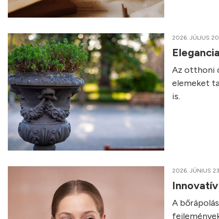
2026. JÚLIUS 20
Elegancia
Az otthoni 
elemeket ta
is.
2026. JÚNIUS 23
Innovatí
A bőrápolás 
fejlemények