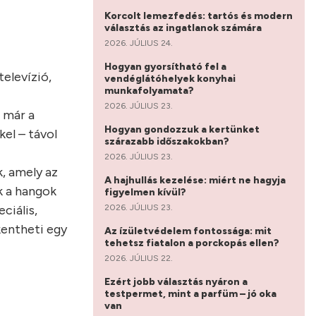
Korcolt lemezfedés: tartós és modern
választás az ingatlanok számára
2026. JÚLIUS 24.
Hogyan gyorsítható fel a
televízió,
vendéglátóhelyek konyhai
munkafolyamata?
2026. JÚLIUS 23.
 már a
Hogyan gondozzuk a kertünket
el – távol
szárazabb időszakokban?
2026. JÚLIUS 23.
, amely az
A hajhullás kezelése: miért ne hagyja
k a hangok
figyelmen kívül?
2026. JÚLIUS 23.
ciális,
kentheti egy
Az ízületvédelem fontossága: mit
tehetsz fiatalon a porckopás ellen?
2026. JÚLIUS 22.
Ezért jobb választás nyáron a
testpermet, mint a parfüm – jó oka
van