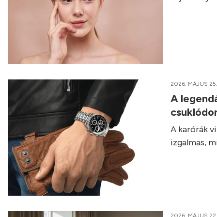
2026. MÁJUS 25
A legendá
csuklódo
A karórák v
izgalmas, m
2026. MÁJUS 22