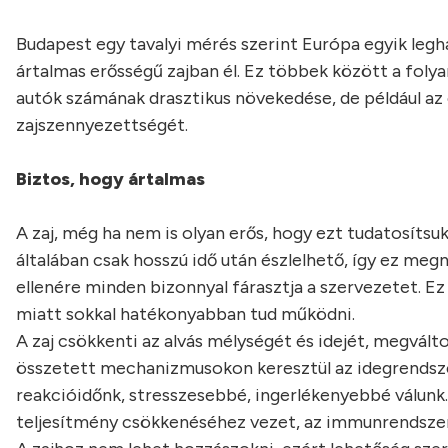
Budapest egy tavalyi mérés szerint Európa egyik leg
ártalmas erősségű zajban él. Ez többek között a fol
autók számának drasztikus növekedése, de például az é
zajszennyezettségét.
Biztos, hogy ártalmas
A zaj, még ha nem is olyan erős, hogy ezt tudatosítsuk
általában csak hosszú idő után észlelhető, így ez meg
ellenére minden bizonnyal fárasztja a szervezetet. Ez
miatt sokkal hatékonyabban tud működni.
A zaj csökkenti az alvás mélységét és idejét, megvált
összetett mechanizmusokon keresztül az idegrendszer
reakcióidőnk, stresszesebbé, ingerlékenyebbé válunk
teljesítmény csökkenéséhez vezet, az immunrendszer