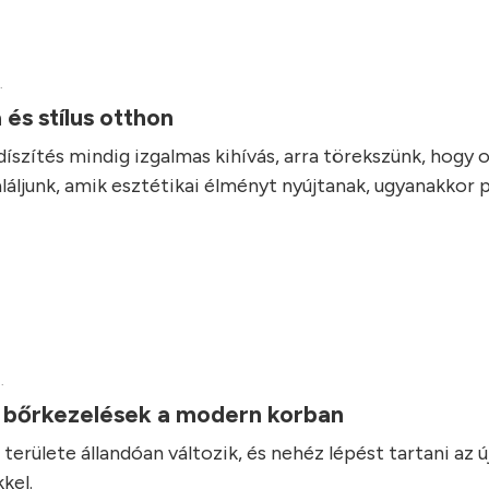
.
 és stílus otthon
díszítés mindig izgalmas kihívás, arra törekszünk, hogy 
láljunk, amik esztétikai élményt nyújtanak, ugyanakkor 
.
v bőrkezelések a modern korban
területe állandóan változik, és nehéz lépést tartani az ú
kel.