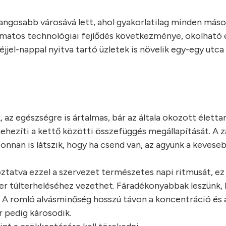
hangosabb városává lett, ahol gyakorlatilag minden más
yamatos technológiai fejlődés következménye, okolható 
jjel-nappal nyitva tartó üzletek is növelik egy-egy utca
, az egészségre is ártalmas, bár az általa okozott életta
nehezíti a kettő közötti összefüggés megállapítását. A z
 onnan is látszik, hogy ha csend van, az agyunk a kevese
oztatva ezzel a szervezet természetes napi ritmusát, ez
 túlterheléséhez vezethet. Fáradékonyabbak leszünk, l
. A romló alvásminőség hosszú távon a koncentráció és 
 pedig károsodik.