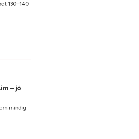
phet 130–140
üm – jó
nem mindig