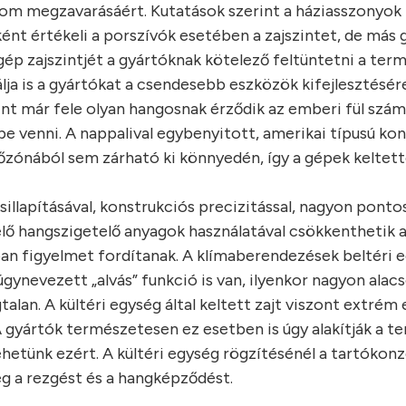
alom megzavarásáért. Kutatások szerint a háziasszonyok
nt értékeli a porszívók esetében a zajszintet, de más
ép zajszintjét a gyártóknak kötelező feltüntetni a ter
lja is a gyártókat a csendesebb eszközök kifejlesztésére
nt már fele olyan hangosnak érződik az emberi fül számá
 venni. A nappalival egybenyitott, amerikai típusú kon
őzónából sem zárható ki könnyedén, így a gépek keltet
sillapításával, konstrukciós precizitással, nagyon ponto
lelő hangszigetelő anyagok használatával csökkenthetik a
an figyelmet fordítanak. A klímaberendezések beltéri
gynevezett „alvás” funkció is van, ilyenkor nagyon alac
alan. A kültéri egység által keltett zajt viszont extrém
 gyártók természetesen ez esetben is úgy alakítják a t
ehetünk ezért. A kültéri egység rögzítésénél a tartókonz
g a rezgést és a hangképződést.