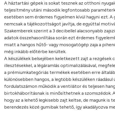
A háztartási gépek is sokat tesznek az otthoni nyug
teljesítmény utáni második legfontosabb paraméterké
esetében sem érdemes figyelmen kívül hagyni ezt. A g
nemcsak a tájékozottságot javítja, de egyúttal motivá
Szakemberek szerint a 3 decibellel alacsonyabb zajszi
adatok összehasonlítása során ezt érdemes figyelembe
miatt a hangos hűtő- vagy mosogatógép zaja a pihen
még inkább előtérbe kerültek.
A készülékek belsejében keletkezett zajt a rezgések c
illesztésekkel, a légáramlás optimalizálásával, megfe
a prémiumkategóriás termékek esetében erre általáb
különösebben hangos, a legtöbb készüléken ráadásul ú
fordulatszámon működik a ventilátor és teljesen hangt
birtokháborításnak is minősíthetnek a szomszédok. A
hogy az a lehető legkisebb zajt keltse, de magunk is t
berendezés közé gumibak tehető, így akadályozva me