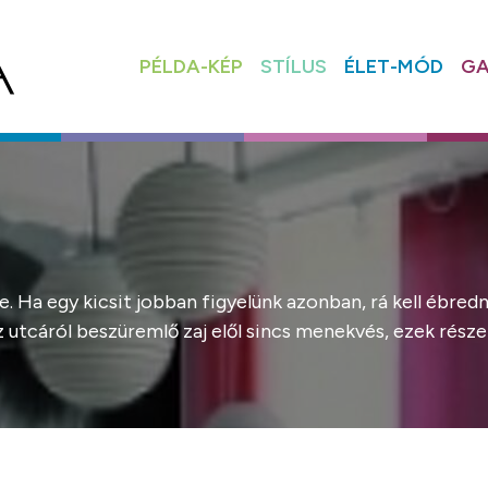
PÉLDA-KÉP
STÍLUS
ÉLET-MÓD
GA
 Ha egy kicsit jobban figyelünk azonban, rá kell ébrednü
 utcáról beszüremlő zaj elől sincs menekvés, ezek része