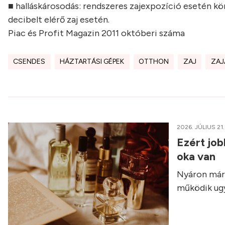
■ halláskárosodás: rendszeres zajexpozíció esetén kör
decibelt elérő zaj esetén.
Piac és Profit Magazin 2011 októberi száma
CSENDES
HÁZTARTÁSI GÉPEK
OTTHON
ZAJ
ZAJ
2026. JÚLIUS 21.
Ezért job
oka van
Nyáron már 
működik ugy