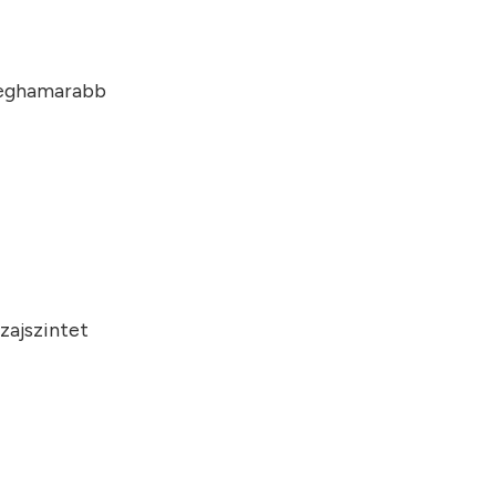
 leghamarabb
zajszintet