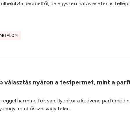
ülbelül 85 decibeltől, de egyszeri hatás esetén is fellé
ÁRTALOM
b választás nyáron a testpermet, mint a parf
reggel harminc fok van. Ilyenkor a kedvenc parfümöd 
anúgy, mint ősszel vagy télen.