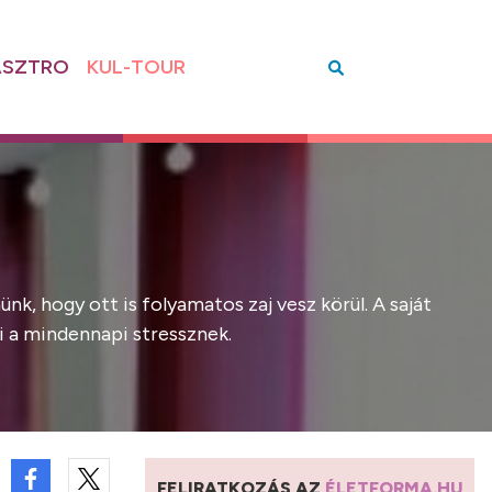
SZTRO
KUL-TOUR
nk, hogy ott is folyamatos zaj vesz körül. A saját
i a mindennapi stressznek.
FELIRATKOZÁS AZ
ÉLETFORMA.HU