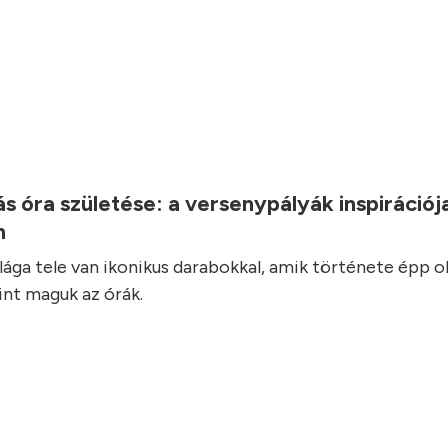
.
s óra születése: a versenypályák inspirációj
n
ilága tele van ikonikus darabokkal, amik története épp o
int maguk az órák.
.