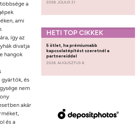
2026. JÚLIUS 21.
 többsége a
 gépek
méken, ami
.
HETI TOP CIKKEK
ra, így az
yhák divatja
5 ötlet, ha prémiumabb
kapcsolatépítést szeretnél a
te hangok
partnereiddel
2026. AUGUSZTUS 6.
s
 gyártók, és
 egysége nem
sony
 esetben akár
erméket,
ol és a