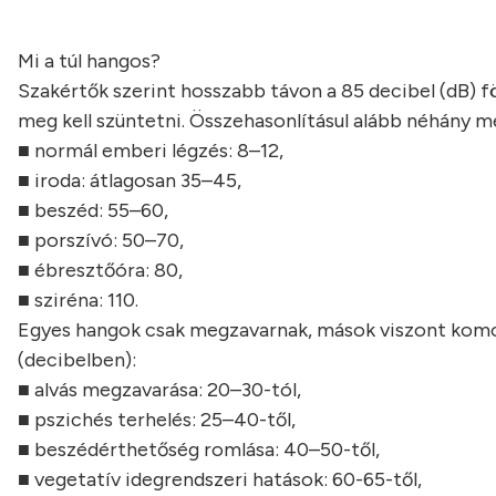
Mi a túl hangos?
Szakértők szerint hosszabb távon a 85 decibel (dB) fö
meg kell szüntetni. Összehasonlításul alább néhány 
■ normál emberi légzés: 8–12,
■ iroda: átlagosan 35–45,
■ beszéd: 55–60,
■ porszívó: 50–70,
■ ébresztőóra: 80,
■ sziréna: 110.
Egyes hangok csak megzavarnak, mások viszont komol
(decibelben):
■ alvás megzavarása: 20–30-tól,
■ pszichés terhelés: 25–40-től,
■ beszédérthetőség romlása: 40–50-től,
■ vegetatív idegrendszeri hatások: 60-65-től,