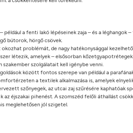
int a csökkentésére kell törekedni.
 például a fenti lakó lépéseinek zaja – és a léghangok – 
egő bútorok, hörgő csövek.
t okozhat problémát, de nagy hatékonysággal kezelhető
dszer létezik, amelyek – elsősorban kőzetgyapotrétegekk
 szakember szolgálatait kell igénybe venni.
goldások között fontos szerepe van például a parafának
omfortérzeten a textilek alkalmazása is, amelyek elnyeli
rvezett szőnyegek, az utcai zaj szűrésére kaphatóak spe
 az éjszakai pihenést. A szomszéd felőli áthallást csök
s meglehetősen jól szigetel.