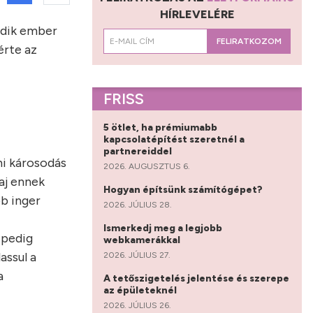
HÍRLEVELÉRE
odik ember
FELIRATKOZOM
érte az
FRISS
5 ötlet, ha prémiumabb
kapcsolatépítést szeretnél a
partnereiddel
ni károsodás
2026. AUGUSZTUS 6.
aj ennek
Hogyan építsünk számítógépet?
bb inger
2026. JÚLIUS 28.
Ismerkedj meg a legjobb
 pedig
webkamerákkal
assul a
2026. JÚLIUS 27.
a
A tetőszigetelés jelentése és szerepe
az épületeknél
2026. JÚLIUS 26.