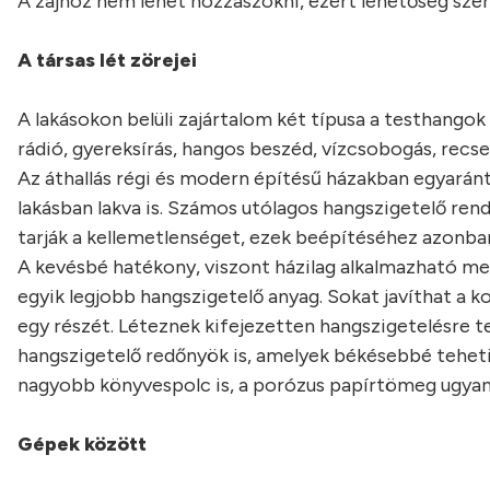
A zajhoz nem lehet hozzászokni, ezért lehetőség szer
A társas lét zörejei
A lakásokon belüli zajártalom két típusa a testhangok –
rádió, gyereksírás, hangos beszéd, vízcsobogás, recs
Az áthallás régi és modern építésű házakban egyarán
lakásban lakva is. Számos utólagos hangszigetelő ren
tarják a kellemetlenséget, ezek beépítéséhez azonban
A kevésbé hatékony, viszont házilag alkalmazható me
egyik legjobb hangszigetelő anyag. Sokat javíthat a k
egy részét. Léteznek kifejezetten hangszigetelésre te
hangszigetelő redőnyök is, amelyek békésebbé tehetik
nagyobb könyvespolc is, a porózus papírtömeg ugyani
Gépek között