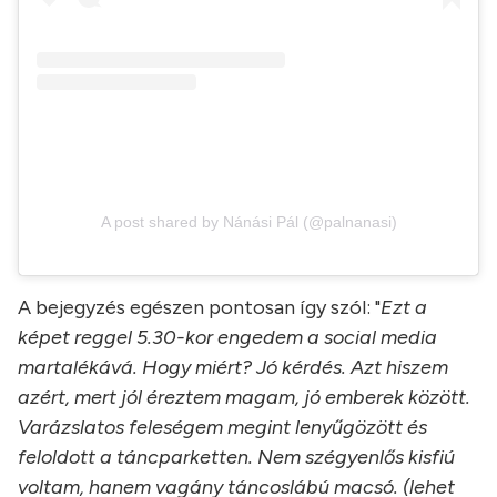
A post shared by Nánási Pál (@palnanasi)
A bejegyzés egészen pontosan így szól: "
Ezt a
képet reggel 5.30-kor engedem a social media
martalékává. Hogy miért? Jó kérdés. Azt hiszem
azért, mert jól éreztem magam, jó emberek között.
Varázslatos feleségem megint lenyűgözött és
feloldott a táncparketten. Nem szégyenlős kisfiú
voltam, hanem vagány táncoslábú macsó. (lehet