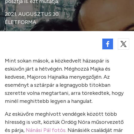
posztja is. ezt mutatja.
2021. AUGUSZTUS 30.
ÉLETFORMA
Mint sokan mások, a közkedvelt házaspár is
esküvőn járt a hétvégén. Méghozzá Majka és
kedvese, Majoros Hajnalka menyegzőjén. Az
eseményt a sztárpár a legnagyobb titokban
szerette volna megtartani, arra törekedtek, hogy
minél meghittebb legyen a hangulat.
Az esküvőre meghívott vendégek között több
híresség is volt, köztük Ördög Nóra műsorvezető
és párja,
Nánási Pál fotós.
Nánásiék családját már