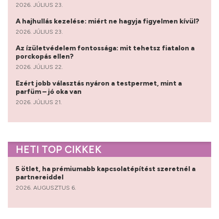
2026. JÚLIUS 23.
A hajhullás kezelése: miért ne hagyja figyelmen kívül?
2026. JÚLIUS 23.
Az ízületvédelem fontossága: mit tehetsz fiatalon a
porckopás ellen?
2026. JÚLIUS 22.
Ezért jobb választás nyáron a testpermet, mint a
parfüm – jó oka van
2026. JÚLIUS 21.
HETI TOP CIKKEK
5 ötlet, ha prémiumabb kapcsolatépítést szeretnél a
partnereiddel
2026. AUGUSZTUS 6.