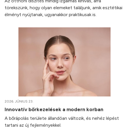
Az otthoni díszítés mindig izgalmas kihívás, arra
törekszünk, hogy olyan elemeket találjunk, amik esztétikai
élményt nyújtanak, ugyanakkor praktikusak is.
2026. JÚNIUS 23.
Innovatív bőrkezelések a modern korban
A bőrápolás területe állandóan változik, és nehéz lépést
tartani az új fejleményekkel.