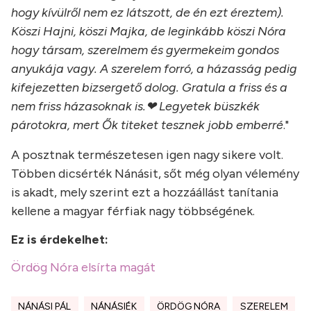
hogy kívülről nem ez látszott, de én ezt éreztem).
Köszi Hajni, köszi Majka, de leginkább köszi Nóra
hogy társam, szerelmem és gyermekeim gondos
anyukája vagy. A szerelem forró, a házasság pedig
kifejezetten bizsergető dolog. Gratula a friss és a
nem friss házasoknak is.❤ Legyetek büszkék
párotokra, mert Ők titeket tesznek jobb emberré
."
A posztnak természetesen igen nagy sikere volt.
Többen dicsérték Nánásit, sőt még olyan vélemény
is akadt, mely szerint ezt a hozzáállást tanítania
kellene a magyar férfiak nagy többségének.
Ez is érdekelhet:
Ördög Nóra elsírta magát
NÁNÁSI PÁL
NÁNÁSIÉK
ÖRDÖG NÓRA
SZERELEM