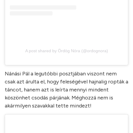
A post shared by Ördög Nóra (@ordognora)
Nánási Pál a legutóbbi posztjában viszont nem
csak azt árulta el, hogy feleségével hajnalig ropták a
táncot, hanem azt is leírta mennyi mindent
köszönhet csodás párjának. Méghozzá nem is
akármilyen szavakkal tette mindezt!