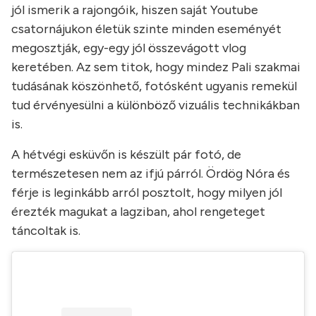
jól ismerik a rajongóik, hiszen saját Youtube
csatornájukon életük szinte minden eseményét
megosztják, egy-egy jól összevágott vlog
keretében. Az sem titok, hogy mindez Pali szakmai
tudásának köszönhető, fotósként ugyanis remekül
tud érvényesülni a különböző vizuális technikákban
is.
A hétvégi esküvőn is készült pár fotó, de
természetesen nem az ifjú párról. Ördög Nóra és
férje is leginkább arról posztolt, hogy milyen jól
érezték magukat a lagziban, ahol rengeteget
táncoltak is.