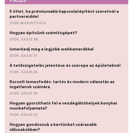
5 ötlet, ha prémiumabb kapcsolatépítést szeretnél a
partnereiddel
2026. AUGUSZTUS 6.
Hogyan építsünk számítógépet?
2026. JÚLIUS 28.
Ismerkedj meg a legjobb webkamerákkal
2026. JÚLIUS 27.
A tetőszigetelés jelentése és szerepe az épületeknél
2026. JÚLIUS 26.
Korcolt lemezfedés: tartós és modern választás az
ingatlanok számára
2026. JÚLIUS 24.
Hogyan gyorsítható fel a vendéglátóhelyek konyhai
munkafolyamata?
2026. JÚLIUS 23.
Hogyan gondozzuk a kertünket szárazabb
időszakokban?