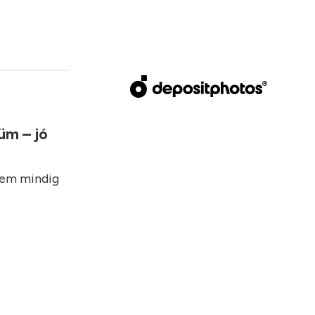
üm – jó
nem mindig