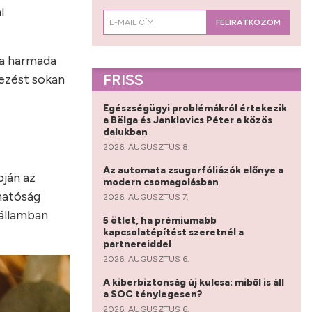
l
FELIRATKOZOM
 a harmada
FRISS
kezést sokan
Egészségügyi problémákról értekezik
a Bëlga és Janklovics Péter a közös
dalukban
2026. AUGUSZTUS 8.
Az automata zsugorfóliázók előnye a
pján az
modern csomagolásban
thatóság
2026. AUGUSZTUS 7.
 államban
5 ötlet, ha prémiumabb
kapcsolatépítést szeretnél a
partnereiddel
2026. AUGUSZTUS 6.
A kiberbiztonság új kulcsa: miből is áll
a SOC ténylegesen?
2026. AUGUSZTUS 6.