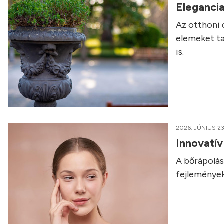
Elegancia
Az otthoni 
elemeket ta
is.
2026. JÚNIUS 23
Innovatí
A bőrápolás 
fejlemények