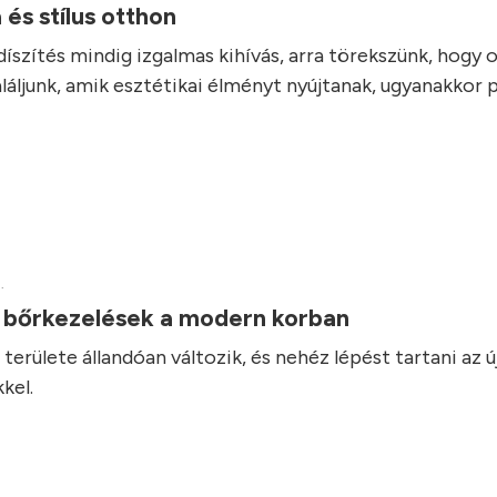
 és stílus otthon
díszítés mindig izgalmas kihívás, arra törekszünk, hogy 
láljunk, amik esztétikai élményt nyújtanak, ugyanakkor 
.
v bőrkezelések a modern korban
területe állandóan változik, és nehéz lépést tartani az ú
kel.