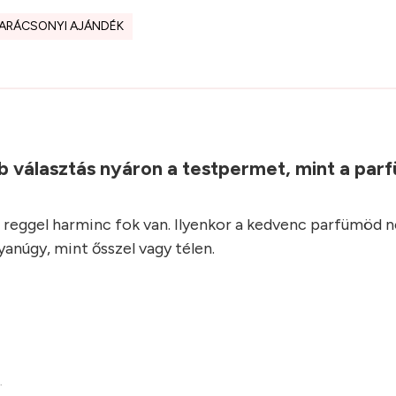
ARÁCSONYI AJÁNDÉK
b választás nyáron a testpermet, mint a parf
reggel harminc fok van. Ilyenkor a kedvenc parfümöd 
anúgy, mint ősszel vagy télen.
.