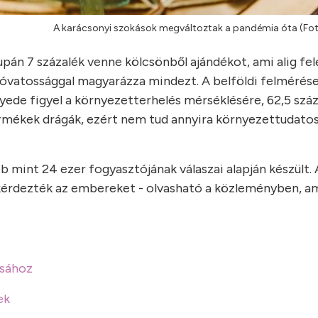
A karácsonyi szokások megváltoztak a pandémia óta (Fot
upán 7 százalék venne kölcsönből ajándékot, ami alig fel
s óvatossággal magyarázza mindezt. A belföldi felmérés
ede figyel a környezetterhelés mérséklésére, 62,5 száz
rmékek drágák, ezért nem tud annyira környezettudatosa
b mint 24 ezer fogyasztójának válaszai alapján készült. 
egkérdezték az embereket - olvasható a közleményben, a
ásához
ek