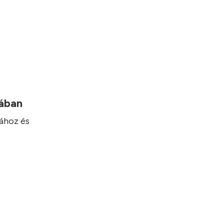
mában
hához és