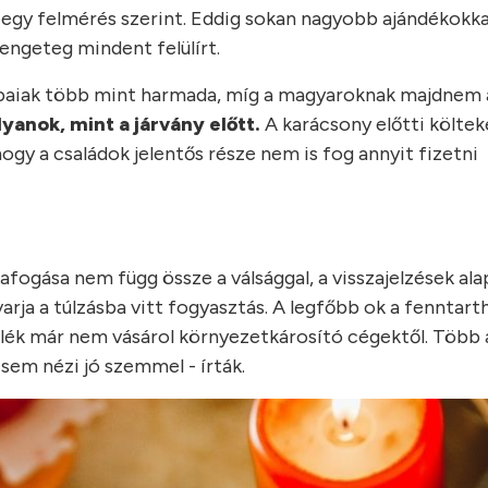
egy felmérés szerint. Eddig sokan nagyobb ajándékokka
engeteg mindent felülírt.
rópaiak több mint harmada, míg a magyaroknak majdnem
anok, mint a járvány előtt.
A karácsony előtti költe
ogy a családok jelentős része nem is fog annyit fizetni
fogása nem függ össze a válsággal, a visszajelzések ala
arja a túlzásba vitt fogyasztás. A legfőbb ok a fenntar
zalék már nem vásárol környezetkárosító cégektől. Több
sem nézi jó szemmel - írták.