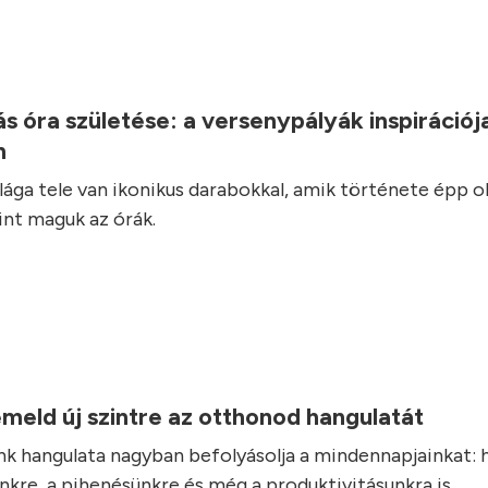
.
s óra születése: a versenypályák inspirációj
n
ilága tele van ikonikus darabokkal, amik története épp o
int maguk az órák.
.
eld új szintre az otthonod hangulatát
k hangulata nagyban befolyásolja a mindennapjainkat: h
nkre, a pihenésünkre és még a produktivitásunkra is.