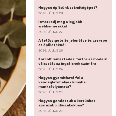
Hogyan építsünk számítógépet?
2026. JÚLIUS 28.
Ismerkedj meg a legjobb
webkamerákkal
2026. JÚLIUS 27.
A tetőszigetelés jelentése és szerepe
az épületeknél
2026. JÚLIUS 26.
Korcolt lemezfedés: tartós és modern
választás az ingatlanok számára
2026. JÚLIUS 24.
Hogyan gyorsítható fel a
vendéglátóhelyek konyhai
munkafolyamata?
2026. JÚLIUS 23.
Hogyan gondozzuk a kertünket
szárazabb időszakokban?
2026. JÚLIUS 23.