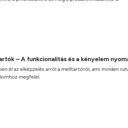
artók – A funkcionalitás és a kényelem nyo
ben él az elképzelés arról a melltartóról, ami minden ru
alomhoz megfelel.