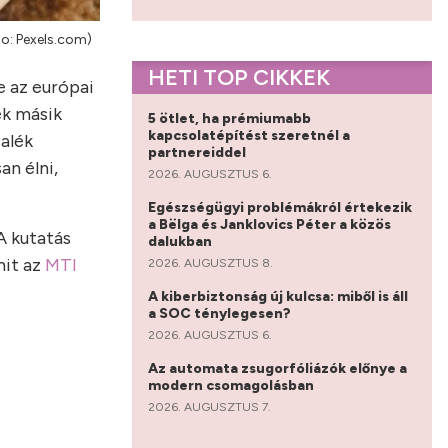
o: Pexels.com)
HETI TOP CIKKEK
e az európai
ek másik
5 ötlet, ha prémiumabb
kapcsolatépítést szeretnél a
alék
partnereiddel
n élni,
2026. AUGUSZTUS 6.
Egészségügyi problémákról értekezik
a Bëlga és Janklovics Péter a közös
A kutatás
dalukban
mit az
MTI
2026. AUGUSZTUS 8.
A kiberbiztonság új kulcsa: miből is áll
a SOC ténylegesen?
2026. AUGUSZTUS 6.
Az automata zsugorfóliázók előnye a
modern csomagolásban
2026. AUGUSZTUS 7.