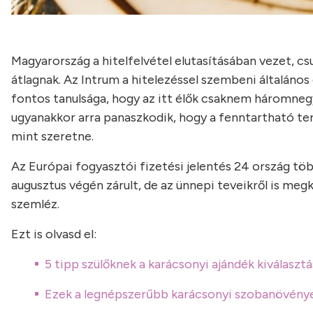
Magyarország a hitelfelvétel elutasításában vezet, cs
átlagnak. Az Intrum a hitelezéssel szembeni általáno
fontos tanulsága, hogy az itt élők csaknem háromnegy
ugyanakkor arra panaszkodik, hogy a fenntartható te
mint szeretne.
Az Európai fogyasztói fizetési jelentés 24 ország töb
augusztus végén zárult, de az ünnepi teveikről is m
szemléz.
Ezt is olvasd el:
5 tipp szülőknek a karácsonyi ajándék kiválaszt
Ezek a legnépszerűbb karácsonyi szobanövény