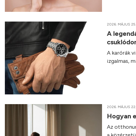
2026. MÁJUS 25
A legendá
csuklódo
A karórák v
izgalmas, m
2026. MÁJUS 22
Hogyan em
Az otthonun
a közérzetü