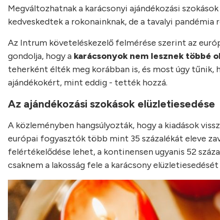
Megváltozhatnak a karácsonyi ajándékozási szokások 
kedveskedtek a rokonainknak, de a tavalyi pandémia r
Az Intrum követeléskezelő felmérése szerint az eu
gondolja, hogy a
karácsonyok nem lesznek többé oly
teherként élték meg korábban is, és most úgy tűnik, h
ajándékokért, mint eddig - tették hozzá.
Az ajándékozási szokások elüzletiesedése
A közleményben hangsúlyozták, hogy a kiadások vissza
európai fogyasztók több mint 35 százalékát eleve zav
felértékelődése lehet, a kontinensen ugyanis 52 szá
csaknem a lakosság fele a karácsony elüzletiesedését 