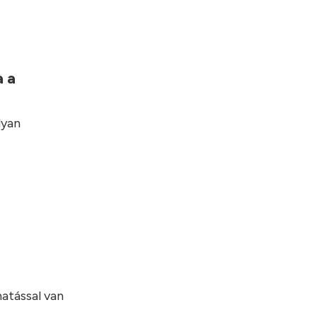
a a
lyan
atással van