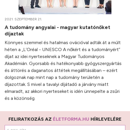
2021. SZEPTEMBER 21.
A tudomány angyalai - magyar kutatónőket
díjaztak
Könnyes szemmel és hatalmas ovációval adták át a múlt
héten a „L’Oréal - UNESCO A nőkért és a tudományért”
díjat az idei nyerteseknek a Magyar Tudományos
Akadémián. Gyorsabb és hatékonyabb gyógyszergyártás
és áttörés a daganatos áttétek megállításában – ezért
dolgoznak nap mint nap a tudomány területén a
díjazottak. S mivel a tavalyi díjátadó a járvány miatt
elmaradt, az akkori nyerteseket is idén ünnepelte a zsűri
és a közönség.
FELIRATKOZÁS AZ
ÉLETFORMA.HU
HÍRLEVELÉRE