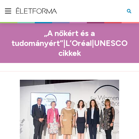
„A nőkért és a
tudományért”|L’Oréal|UNESCO
cikkek