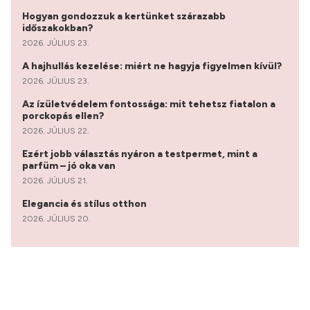
Hogyan gondozzuk a kertünket szárazabb
időszakokban?
2026. JÚLIUS 23.
A hajhullás kezelése: miért ne hagyja figyelmen kívül?
2026. JÚLIUS 23.
Az ízületvédelem fontossága: mit tehetsz fiatalon a
porckopás ellen?
2026. JÚLIUS 22.
Ezért jobb választás nyáron a testpermet, mint a
parfüm – jó oka van
2026. JÚLIUS 21.
Elegancia és stílus otthon
2026. JÚLIUS 20.