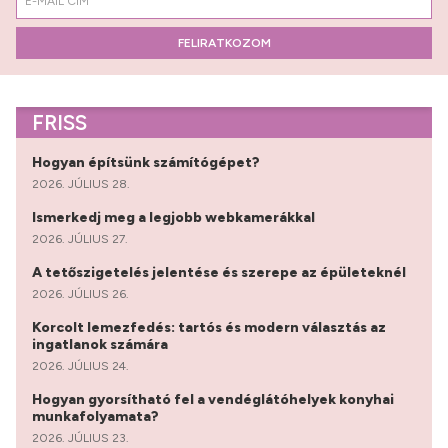
FELIRATKOZOM
FRISS
Hogyan építsünk számítógépet?
2026. JÚLIUS 28.
Ismerkedj meg a legjobb webkamerákkal
2026. JÚLIUS 27.
A tetőszigetelés jelentése és szerepe az épületeknél
2026. JÚLIUS 26.
Korcolt lemezfedés: tartós és modern választás az
ingatlanok számára
2026. JÚLIUS 24.
Hogyan gyorsítható fel a vendéglátóhelyek konyhai
munkafolyamata?
2026. JÚLIUS 23.