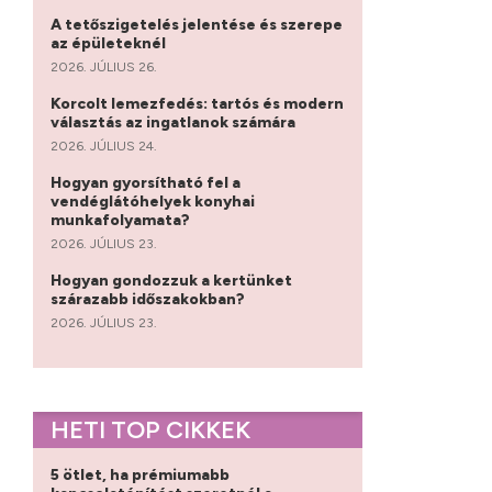
A tetőszigetelés jelentése és szerepe
az épületeknél
2026. JÚLIUS 26.
Korcolt lemezfedés: tartós és modern
választás az ingatlanok számára
2026. JÚLIUS 24.
Hogyan gyorsítható fel a
vendéglátóhelyek konyhai
munkafolyamata?
2026. JÚLIUS 23.
Hogyan gondozzuk a kertünket
szárazabb időszakokban?
2026. JÚLIUS 23.
HETI TOP CIKKEK
5 ötlet, ha prémiumabb