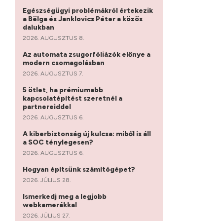
Egészségügyi problémákról értekezik
a Bëlga és Janklovics Péter a közös
dalukban
2026. AUGUSZTUS 8.
Az automata zsugorfóliázók előnye a
modern csomagolásban
2026. AUGUSZTUS 7.
5 ötlet, ha prémiumabb
kapcsolatépítést szeretnél a
partnereiddel
2026. AUGUSZTUS 6.
A kiberbiztonság új kulcsa: miből is áll
a SOC ténylegesen?
2026. AUGUSZTUS 6.
Hogyan építsünk számítógépet?
2026. JÚLIUS 28.
Ismerkedj meg a legjobb
webkamerákkal
2026. JÚLIUS 27.