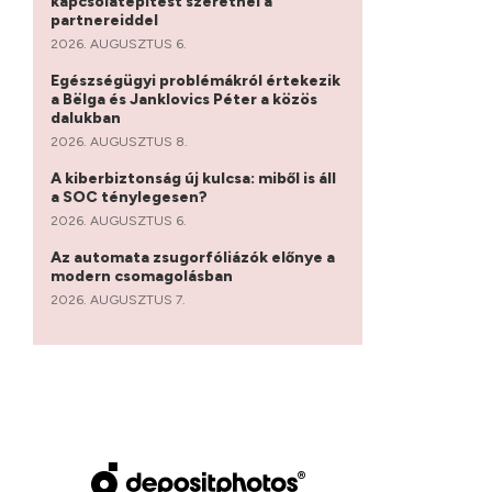
kapcsolatépítést szeretnél a
partnereiddel
2026. AUGUSZTUS 6.
Egészségügyi problémákról értekezik
a Bëlga és Janklovics Péter a közös
dalukban
2026. AUGUSZTUS 8.
A kiberbiztonság új kulcsa: miből is áll
a SOC ténylegesen?
2026. AUGUSZTUS 6.
Az automata zsugorfóliázók előnye a
modern csomagolásban
2026. AUGUSZTUS 7.