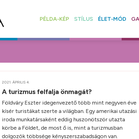
PÉLDA-KÉP
STÍLUS
ÉLET-MÓD
GA
2021. ÁPRILIS 4.
A turizmus felfalja önmagát?
Földváry Eszter idegenvezető több mint negyven éve
kísér turistákat szerte a világban. Egy amerikai utazási
iroda munkatársaként eddig huszonötször utazta
körbe a Földet, de most ő is, mint a turizmusban
dolgozók többsége kényszerszabadságon van.