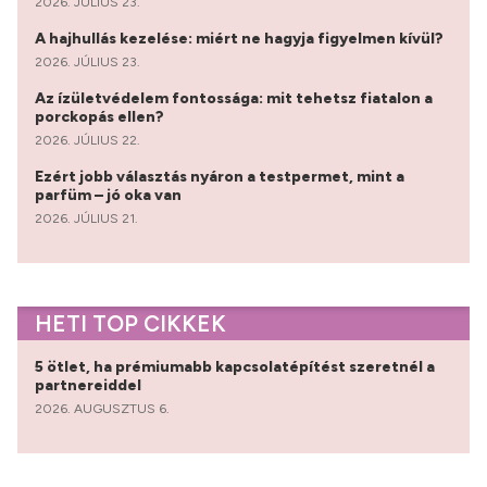
2026. JÚLIUS 23.
A hajhullás kezelése: miért ne hagyja figyelmen kívül?
2026. JÚLIUS 23.
Az ízületvédelem fontossága: mit tehetsz fiatalon a
porckopás ellen?
2026. JÚLIUS 22.
Ezért jobb választás nyáron a testpermet, mint a
parfüm – jó oka van
2026. JÚLIUS 21.
HETI TOP CIKKEK
5 ötlet, ha prémiumabb kapcsolatépítést szeretnél a
partnereiddel
2026. AUGUSZTUS 6.