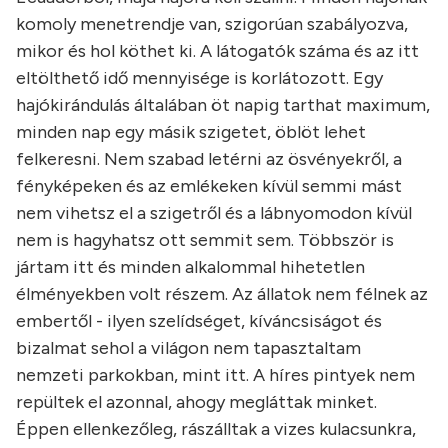
komoly menetrendje van, szigorúan szabályozva,
mikor és hol köthet ki. A látogatók száma és az itt
eltölthető idő mennyisége is korlátozott. Egy
hajókirándulás általában öt napig tarthat maximum,
minden nap egy másik szigetet, öblöt lehet
felkeresni. Nem szabad letérni az ösvényekről, a
fényképeken és az emlékeken kívül semmi mást
nem vihetsz el a szigetről és a lábnyomodon kívül
nem is hagyhatsz ott semmit sem. Többször is
jártam itt és minden alkalommal hihetetlen
élményekben volt részem. Az állatok nem félnek az
embertől - ilyen szelídséget, kíváncsiságot és
bizalmat sehol a világon nem tapasztaltam
nemzeti parkokban, mint itt. A híres pintyek nem
repültek el azonnal, ahogy megláttak minket.
Éppen ellenkezőleg, rászálltak a vizes kulacsunkra,