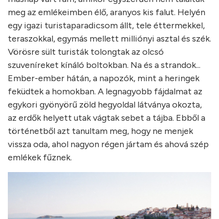
meg az emlékeimben élő, aranyos kis falut. Helyén
egy igazi turistaparadicsom állt, tele éttermekkel,
teraszokkal, egymás mellett milliónyi asztal és szék.
Vörösre sült turisták tolongtak az olcsó
szuveníreket kínáló boltokban. Na és a strandok...
Ember-ember hátán, a napozók, mint a heringek
feküdtek a homokban. A legnagyobb fájdalmat az
egykori gyönyörű zöld hegyoldal látványa okozta,
az erdők helyett utak vágtak sebet a tájba. Ebből a
történetből azt tanultam meg, hogy ne menjek
vissza oda, ahol nagyon régen jártam és ahová szép
emlékek fűznek.