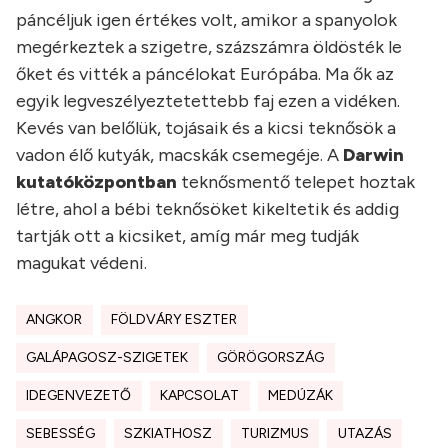
páncéljuk igen értékes volt, amikor a spanyolok
megérkeztek a szigetre, százszámra öldösték le
őket és vitték a páncélokat Európába. Ma ők az
egyik legveszélyeztetettebb faj ezen a vidéken.
Kevés van belőlük, tojásaik és a kicsi teknősök a
vadon élő kutyák, macskák csemegéje. A
Darwin
kutatóközpontban
teknősmentő telepet hoztak
létre, ahol a bébi teknősöket kikeltetik és addig
tartják ott a kicsiket, amíg már meg tudják
magukat védeni.
ANGKOR
FÖLDVÁRY ESZTER
GALÁPAGOSZ-SZIGETEK
GÖRÖGORSZÁG
IDEGENVEZETŐ
KAPCSOLAT
MEDÚZÁK
SEBESSÉG
SZKIATHOSZ
TURIZMUS
UTAZÁS