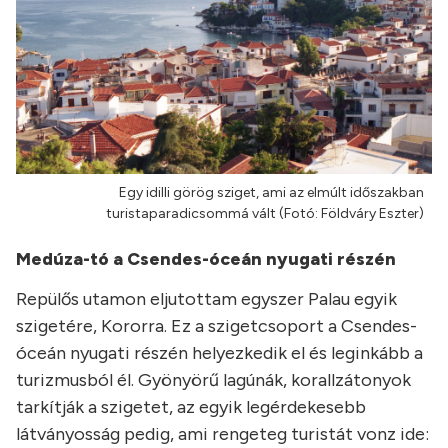
Egy idilli görög sziget, ami az elmúlt időszakban
turistaparadicsommá vált (Fotó: Földváry Eszter)
Medúza-tó a Csendes-óceán nyugati részén
Repülős utamon eljutottam egyszer Palau egyik
szigetére, Kororra. Ez a szigetcsoport a Csendes-
óceán nyugati részén helyezkedik el és leginkább a
turizmusból él. Gyönyörű lagúnák, korallzátonyok
tarkítják a szigetet, az egyik legérdekesebb
látványosság pedig, ami rengeteg turistát vonz ide: