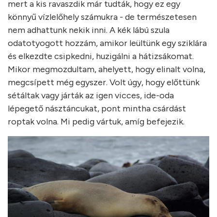
mert a kis ravaszdik már tudták, hogy ez egy
könnyű vízlelőhely számukra - de természetesen
nem adhattunk nekik inni. A kék lábú szula
odatotyogott hozzám, amikor leültünk egy sziklára
és elkezdte csipkedni, huzigálni a hátizsákomat.
Mikor megmozdultam, ahelyett, hogy elinalt volna,
megcsípett még egyszer. Volt úgy, hogy előttünk
sétáltak vagy járták az igen vicces, ide-oda
lépegető násztáncukat, pont mintha csárdást
roptak volna. Mi pedig vártuk, amíg befejezik.