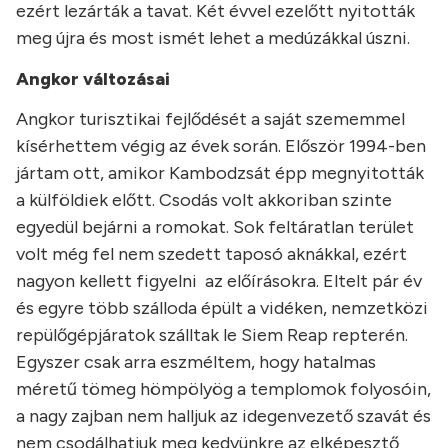
ezért lezárták a tavat. Két évvel ezelőtt nyitották
meg újra és most ismét lehet a medúzákkal úszni.
Angkor változásai
Angkor turisztikai fejlődését a saját szememmel
kísérhettem végig az évek során. Először 1994-ben
jártam ott, amikor Kambodzsát épp megnyitották
a külföldiek előtt. Csodás volt akkoriban szinte
egyedül bejárni a romokat. Sok feltáratlan terület
volt még fel nem szedett taposó aknákkal, ezért
nagyon kellett figyelni az előírásokra. Eltelt pár év
és egyre több szálloda épült a vidéken, nemzetközi
repülőgépjáratok szálltak le Siem Reap repterén.
Egyszer csak arra eszméltem, hogy hatalmas
méretű tömeg hömpölyög a templomok folyosóin,
a nagy zajban nem halljuk az idegenvezető szavát és
nem csodálhatjuk meg kedvünkre az elképesztő