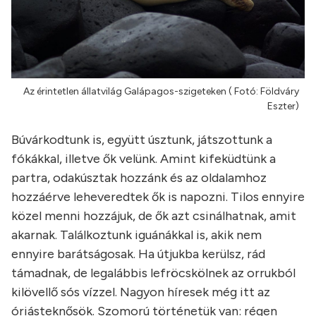
Az érintetlen állatvilág Galápagos-szigeteken ( Fotó: Földváry
Eszter)
Búvárkodtunk is, együtt úsztunk, játszottunk a
fókákkal, illetve ők velünk. Amint kifeküdtünk a
partra, odakúsztak hozzánk és az oldalamhoz
hozzáérve leheveredtek ők is napozni. Tilos ennyire
közel menni hozzájuk, de ők azt csinálhatnak, amit
akarnak. Találkoztunk iguánákkal is, akik nem
ennyire barátságosak. Ha útjukba kerülsz, rád
támadnak, de legalábbis lefröcskölnek az orrukból
kilövellő sós vízzel. Nagyon híresek még itt az
óriásteknősök. Szomorú történetük van: régen