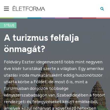
STÍLUS
A turizmus felfalja
önmagát?
Földváry Eszter idegenvezető több mint negyven
éve kísér turistákat szerte a világban. Egy amerikai
utazási iroda munkatársaként eddig huszonötször
utazta körbe a Földet, de most ő is, mint a
turizmusban dolgozók többsége
kényszerszabadságon van. Szabadidejében a fotóit
rendezgeti és feljegyzéseket készít emlékeiből,
amelyek közül néhányat a következő hetekben