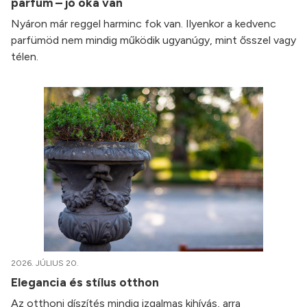
parfüm – jó oka van
Nyáron már reggel harminc fok van. Ilyenkor a kedvenc
parfümöd nem mindig működik ugyanúgy, mint ősszel vagy
télen.
2026. JÚLIUS 20.
Elegancia és stílus otthon
Az otthoni díszítés mindig izgalmas kihívás, arra