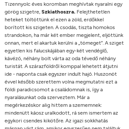
Tizennyolc éves koromban meghívtak nyaralni egy
görög szigetre,
Szkiathoszra.
Felejthetetlen
heteket töltöttünk el ezen a zöld, erdőkkel
borított kis szigeten. A csodás, tiszta homokos
strandokon, ha már két ember megjelent, eljöttünk
onnan, mert el akartuk kerülni a „tömeget”.
A sziget
egyetlen kis falucskájában egy-két vendéglő,
kávézó, néhány bolt várta az oda tévedő néhány
turistát. A szárazföldről komppal lehetett átjutni
ide - naponta csak egyszer indult hajó. Huszonöt
évvel később szerettem volna megmutatni ezt a
földi paradicsomot a családomnak is, így a
nyaralásunkat oda szerveztem. Már a
megérkezéskor alig hittem a szememnek:
mindenütt káosz uralkodott, rá sem ismertem az
egykori csendes kikötőre. Az igazi sokkhatás
másnap várt rám, amikor egyszerűen nem találtuk