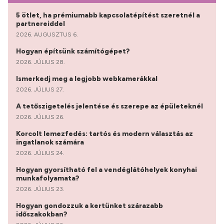
5 ötlet, ha prémiumabb kapcsolatépítést szeretnél a
partnereiddel
2026. AUGUSZTUS 6.
Hogyan építsünk számítógépet?
2026. JÚLIUS 28.
Ismerkedj meg a legjobb webkamerákkal
2026. JÚLIUS 27.
A tetőszigetelés jelentése és szerepe az épületeknél
2026. JÚLIUS 26.
Korcolt lemezfedés: tartós és modern választás az
ingatlanok számára
2026. JÚLIUS 24.
Hogyan gyorsítható fel a vendéglátóhelyek konyhai
munkafolyamata?
2026. JÚLIUS 23.
Hogyan gondozzuk a kertünket szárazabb
időszakokban?