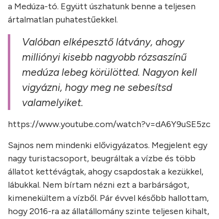
a Medúza-tó. Együtt úszhatunk benne a teljesen
ártalmatlan puhatestűekkel.
Valóban elképesztő látvány, ahogy
milliónyi kisebb nagyobb rózsaszínű
medúza lebeg körülötted. Nagyon kell
vigyázni, hogy meg ne sebesítsd
valamelyiket.
https://www.youtube.com/watch?v=dA6Y9uSE5zc
Sajnos nem mindenki elővigyázatos. Megjelent egy
nagy turistacsoport, beugráltak a vízbe és több
állatot kettévágtak, ahogy csapdostak a kezükkel,
lábukkal. Nem bírtam nézni ezt a barbárságot,
kimenekültem a vízből. Pár évvel később hallottam,
hogy 2016-ra az állatállomány szinte teljesen kihalt,