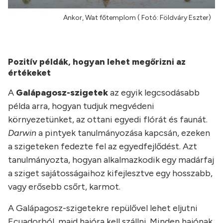
Ankor, Wat főtemplom ( Fotó: Földváry Eszter)
Pozitív példák, hogyan lehet megőrizni az
értékeket
A
Galápagosz-szigetek
az egyik legcsodásabb
példa arra, hogyan tudjuk megvédeni
környezetünket, az ottani egyedi flórát és faunát.
Darwin
a pintyek tanulmányozása kapcsán, ezeken
a szigeteken fedezte fel az egyedfejlődést. Azt
tanulmányozta, hogyan alkalmazkodik egy madárfaj
a sziget sajátosságaihoz kifejlesztve egy hosszabb,
vagy erősebb csőrt, karmot.
A Galápagosz-szigetekre repülővel lehet eljutni
Ecuadorból, majd hajóra kell szállni. Minden hajónak