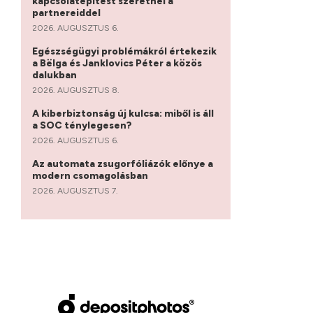
kapcsolatépítést szeretnél a
partnereiddel
2026. AUGUSZTUS 6.
Egészségügyi problémákról értekezik
a Bëlga és Janklovics Péter a közös
dalukban
2026. AUGUSZTUS 8.
A kiberbiztonság új kulcsa: miből is áll
a SOC ténylegesen?
2026. AUGUSZTUS 6.
Az automata zsugorfóliázók előnye a
modern csomagolásban
2026. AUGUSZTUS 7.