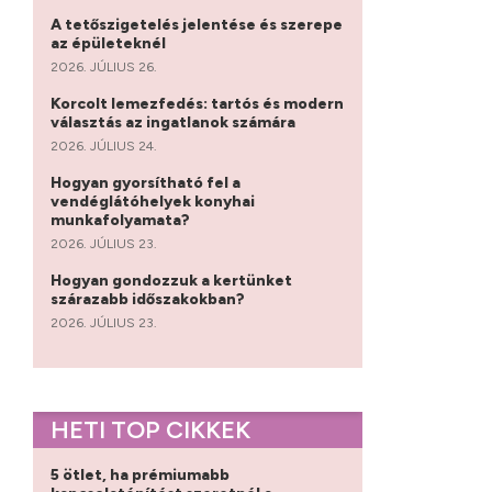
A tetőszigetelés jelentése és szerepe
az épületeknél
2026. JÚLIUS 26.
Korcolt lemezfedés: tartós és modern
választás az ingatlanok számára
2026. JÚLIUS 24.
Hogyan gyorsítható fel a
vendéglátóhelyek konyhai
munkafolyamata?
2026. JÚLIUS 23.
Hogyan gondozzuk a kertünket
szárazabb időszakokban?
2026. JÚLIUS 23.
HETI TOP CIKKEK
5 ötlet, ha prémiumabb