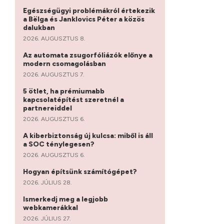
Egészségügyi problémákról értekezik
a Bëlga és Janklovics Péter a közös
dalukban
2026. AUGUSZTUS 8.
Az automata zsugorfóliázók előnye a
modern csomagolásban
2026. AUGUSZTUS 7.
5 ötlet, ha prémiumabb
kapcsolatépítést szeretnél a
partnereiddel
2026. AUGUSZTUS 6.
A kiberbiztonság új kulcsa: miből is áll
a SOC ténylegesen?
2026. AUGUSZTUS 6.
Hogyan építsünk számítógépet?
2026. JÚLIUS 28.
Ismerkedj meg a legjobb
webkamerákkal
2026. JÚLIUS 27.