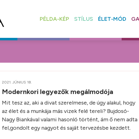
PÉLDA-KÉP
STÍLUS
ÉLET-MÓD
GA
2021. JÚNIUS 18.
Modernkori legyezők megálmodója
Mit tesz az, aki a divat szerelmese, de úgy alakul, hogy
az élet és a munkája más vizek felé tereli? Bujdosó-
Nagy Biankával valami hasonló történt, ám ő nem adta
fel,gondolt egy nagyot és saját tervezésbe kezdett.