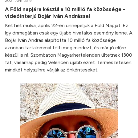
2021. ÁPRILIS 9.
A Föld napjára készül a 10 millió fa közössége -
videóinterjú Bojár Iván Andrással
Két hét múlva, április 22-én ünnepeljük a Föld Napját. Ez
így önmagában csak egy újabb hivatalos esemény lenne. A
Bojár Iván András alapította 10 millió fa közössége
azonban tartalommal tölti meg mindezt, és már jó előre
készül is rá. Szombaton Magyarhertelenden ültetnek 1300
fát, vasárnap pedig Velencén újabb ezret. Természetesen
mindkét helyszínre várják az önkénteseket.