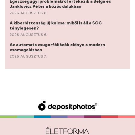
Egészségügyi problémákról értekezik a Bëlga és
Janklovics Péter a közös dalukban
2026. AUGUSZTUS 8.
A kiberbiztonság új kulcsa: miből is áll a SOC
ténylegesen?
2026. AUGUSZTUS 6.
Az automata zsugorfóliázók előnye a modern
csomagolásban
2026. AUGUSZTUS 7.