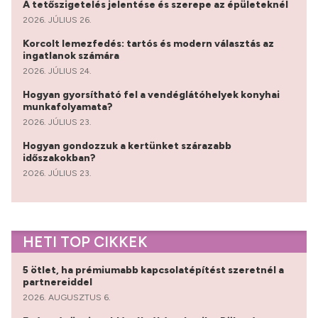
A tetőszigetelés jelentése és szerepe az épületeknél
2026. JÚLIUS 26.
Korcolt lemezfedés: tartós és modern választás az
ingatlanok számára
2026. JÚLIUS 24.
Hogyan gyorsítható fel a vendéglátóhelyek konyhai
munkafolyamata?
2026. JÚLIUS 23.
Hogyan gondozzuk a kertünket szárazabb
időszakokban?
2026. JÚLIUS 23.
HETI TOP CIKKEK
5 ötlet, ha prémiumabb kapcsolatépítést szeretnél a
partnereiddel
2026. AUGUSZTUS 6.