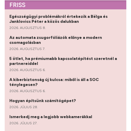
FRISS
Egészségügyi problémákról értekezik a Bëlga és
Janklovics Péter a közös dalukban
2026. AUGUSZTUS 8.
Az automata zsugorfóliázók előnye a modern
csomagolásban
2026. AUGUSZTUS 7.
5 ötlet, ha prémiumabb kapcsolatépítést szeretnél a
partnereiddel
2026. AUGUSZTUS 6.
A kiberbiztonság új kulcsa: miből is áll a SOC
ténylegesen?
2026. AUGUSZTUS 6.
Hogyan építsünk számítógépet?
2026. JÚLIUS 28.
Ismerkedj meg a legjobb webkamerákkal
2026. JÚLIUS 27.