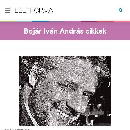
Bojár Iván András cikkek