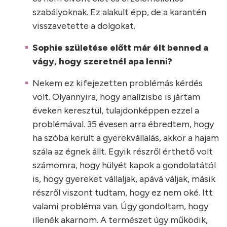
szabályoknak. Ez alakult épp, de a karantén
visszavetette a dolgokat.
Sophie születése előtt már élt benned a
vágy, hogy szeretnél apa lenni?
Nekem ez kifejezetten problémás kérdés
volt. Olyannyira, hogy analízisbe is jártam
éveken keresztül, tulajdonképpen ezzel a
problémával. 35 évesen arra ébredtem, hogy
ha szóba került a gyerekvállalás, akkor a hajam
szála az égnek állt. Egyik részről érthető volt
számomra, hogy hülyét kapok a gondolatától
is, hogy gyereket vállaljak, apává váljak, másik
részről viszont tudtam, hogy ez nem oké. Itt
valami probléma van. Úgy gondoltam, hogy
illenék akarnom. A természet úgy működik,