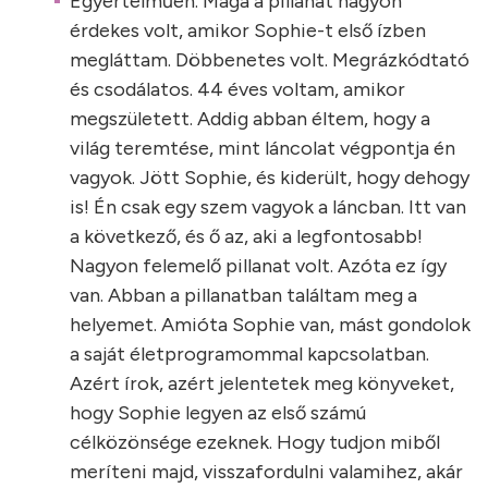
Egyértelműen. Maga a pillanat nagyon
érdekes volt, amikor Sophie-t első ízben
megláttam. Döbbenetes volt. Megrázkódtató
és csodálatos. 44 éves voltam, amikor
megszületett. Addig abban éltem, hogy a
világ teremtése, mint láncolat végpontja én
vagyok. Jött Sophie, és kiderült, hogy dehogy
is! Én csak egy szem vagyok a láncban. Itt van
a következő, és ő az, aki a legfontosabb!
Nagyon felemelő pillanat volt. Azóta ez így
van. Abban a pillanatban találtam meg a
helyemet. Amióta Sophie van, mást gondolok
a saját életprogramommal kapcsolatban.
Azért írok, azért jelentetek meg könyveket,
hogy Sophie legyen az első számú
célközönsége ezeknek. Hogy tudjon miből
meríteni majd, visszafordulni valamihez, akár