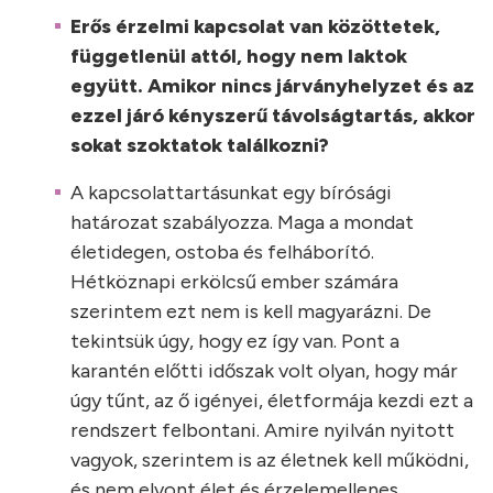
Erős érzelmi kapcsolat van közöttetek,
függetlenül attól, hogy nem laktok
együtt. Amikor nincs járványhelyzet és az
ezzel járó kényszerű távolságtartás, akkor
sokat szoktatok találkozni?
A kapcsolattartásunkat egy bírósági
határozat szabályozza. Maga a mondat
életidegen, ostoba és felháborító.
Hétköznapi erkölcsű ember számára
szerintem ezt nem is kell magyarázni. De
tekintsük úgy, hogy ez így van. Pont a
karantén előtti időszak volt olyan, hogy már
úgy tűnt, az ő igényei, életformája kezdi ezt a
rendszert felbontani. Amire nyilván nyitott
vagyok, szerintem is az életnek kell működni,
és nem elvont élet és érzelemellenes