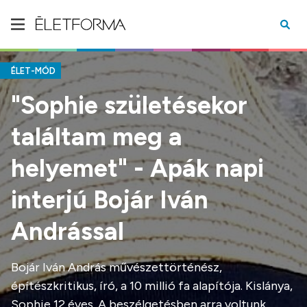
ÉLET-MÓD
"Sophie születésekor
találtam meg a
helyemet" - Apák napi
interjú Bojár Iván
Andrással
Bojár Iván András művészettörténész,
építészkritikus, író, a 10 millió fa alapítója. Kislánya,
Sophie 12 éves. A beszélgetésben arra voltunk