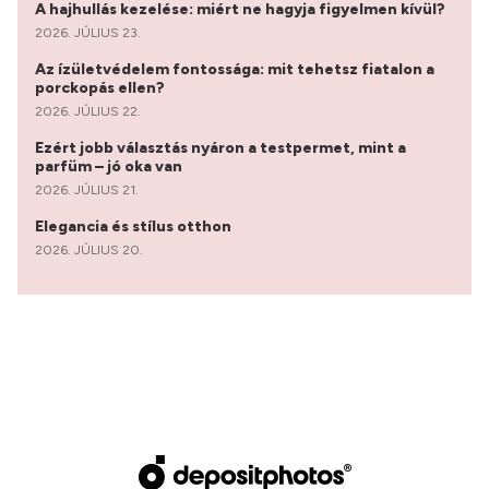
A hajhullás kezelése: miért ne hagyja figyelmen kívül?
2026. JÚLIUS 23.
Az ízületvédelem fontossága: mit tehetsz fiatalon a
porckopás ellen?
2026. JÚLIUS 22.
Ezért jobb választás nyáron a testpermet, mint a
parfüm – jó oka van
2026. JÚLIUS 21.
Elegancia és stílus otthon
2026. JÚLIUS 20.