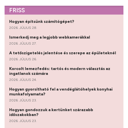
FRISS
Hogyan építsünk számítógépet?
2026. JÚLIUS 28.
Ismerkedj meg a legjobb webkamerákkal
2026. JÚLIUS 27.
A tetőszigetelés jelentése és szerepe az épületeknél
2026. JÚLIUS 26.
Korcolt lemezfedés: tartós és modern választás az
ingatlanok számára
2026. JÚLIUS 24.
Hogyan gyorsítható fel a vendéglátóhelyek konyhai
munkafolyamata?
2026. JÚLIUS 23.
Hogyan gondozzuk a kertünket szárazabb
időszakokban?
2026. JÚLIUS 23.