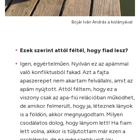
Bojár Iván András a kislányával
Ezek szerint attól féltél, hogy fiad lesz?
Igen, egyértelműen. Nyilván ez az apámmal
való konfliktusból fakad. Azt a fajta
apaszerepet nem akartam felvállalni, amit az
apám nyújtott. Attól féltem, hogy ez a
viszony csak az apa-fiú relációban működhet,
de amikor felmerült, hogy ja, léteznek lányok
is a földön, akkor megnyugodtam. Milyen
csodálatos dolog, hogy lányom lett! Ha fiam
lett volna, akkor is túljutottam már ezen a
problémán, de ez még szebb volt így.