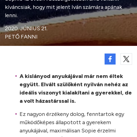
kíváncsiak, hogy mit jelent Iván számára apának
lenni.
2020. JÚNIUS 21.
PETŐ FANNI
A kislányod anyukájával már nem éltek
együtt. Elvált szülőként nyilván nehéz az
ideális viszonyt kialakítani a gyerekkel, de
a volt házastárssal is.
Ez nagyon érzékeny dolog, fenntartok egy
működőképes állapotott a gyerekem
anyukájával, maximálisan Sopie érzelmi