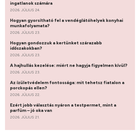
ingatlanok számára
2026. JÚLIUS 24.
Hogyan gyorsítható fel a vendéglátóhelyek konyhai
munkafolyamata?
2026. JÚLIUS 23.
Hogyan gondozzuk a kertünket szárazabb
időszakokban?
2026. JÚLIUS 23.
A hajhullás kezelése: miért ne hagyja figyelmen kívül?
2026. JÚLIUS 23.
Az ízületvédelem fontossága: mit tehetsz fiatalon a
porckopás ellen?
2026. JÚLIUS 22.
Ezért jobb választás nyáron a testpermet, mint a
parfüm – jó oka van
2026. JÚLIUS 21.