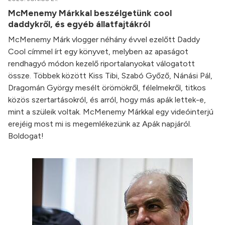
McMenemy Márkkal beszélgetünk cool
daddykről, és egyéb állatfajtákról
McMenemy Márk vlogger néhány évvel ezelőtt Daddy
Cool címmel írt egy könyvet, melyben az apaságot
rendhagyó módon kezelő riportalanyokat válogatott
össze. Többek között Kiss Tibi, Szabó Győző, Nánási Pál,
Dragomán György mesélt örömökről, félelmekről, titkos
közös szertartásokról, és arról, hogy más apák lettek-e,
mint a szüleik voltak. McMenemy Márkkal egy videóinterjú
erejéig most mi is megemlékezünk az Apák napjáról.
Boldogat!