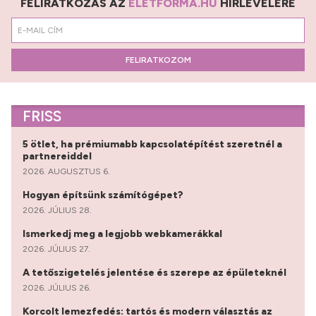
FELIRATKOZÁS AZ
ÉLETFORMA.HU
HÍRLEVELÉRE
FELIRATKOZOM
FRISS
5 ötlet, ha prémiumabb kapcsolatépítést szeretnél a
partnereiddel
2026. AUGUSZTUS 6.
Hogyan építsünk számítógépet?
2026. JÚLIUS 28.
Ismerkedj meg a legjobb webkamerákkal
2026. JÚLIUS 27.
A tetőszigetelés jelentése és szerepe az épületeknél
2026. JÚLIUS 26.
Korcolt lemezfedés: tartós és modern választás az