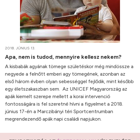
2018. JÚNIUS 13.
Apa, nem is tudod, mennyire kellesz nekem?
A kisbabák agyának tömege születéskor még mindössze a
negyede a felnőtt emberi agy tömegének, azonban az
első három évben olyan sebességgel fejlődik, mint később
egy életszakaszban sem. Az UNICEF Magyarország az
apák kiemelt szerepe mellett a korai intervenció
fontosságára is fel szeretné hívni a figyelmet a 2018.
június 17-én a Marczibányi téri Sportcentrumban
megrendezendő apák napi családi napjukon.