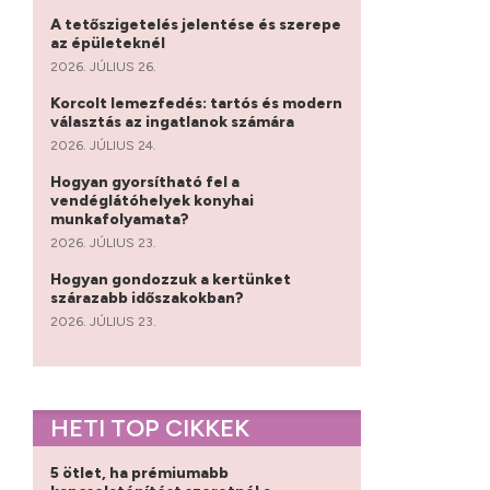
A tetőszigetelés jelentése és szerepe
az épületeknél
2026. JÚLIUS 26.
Korcolt lemezfedés: tartós és modern
választás az ingatlanok számára
2026. JÚLIUS 24.
Hogyan gyorsítható fel a
vendéglátóhelyek konyhai
munkafolyamata?
2026. JÚLIUS 23.
Hogyan gondozzuk a kertünket
szárazabb időszakokban?
2026. JÚLIUS 23.
HETI TOP CIKKEK
5 ötlet, ha prémiumabb