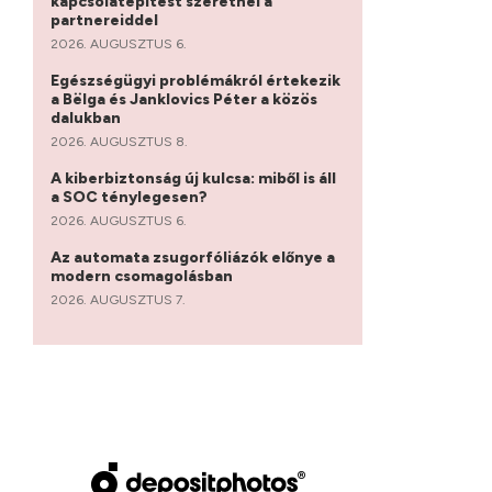
kapcsolatépítést szeretnél a
partnereiddel
2026. AUGUSZTUS 6.
Egészségügyi problémákról értekezik
a Bëlga és Janklovics Péter a közös
dalukban
2026. AUGUSZTUS 8.
A kiberbiztonság új kulcsa: miből is áll
a SOC ténylegesen?
2026. AUGUSZTUS 6.
Az automata zsugorfóliázók előnye a
modern csomagolásban
2026. AUGUSZTUS 7.