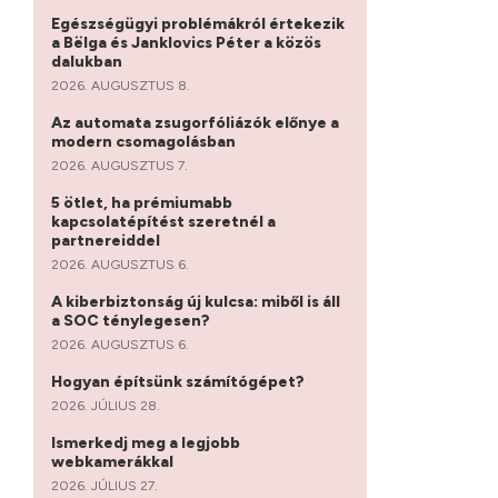
Egészségügyi problémákról értekezik
a Bëlga és Janklovics Péter a közös
dalukban
2026. AUGUSZTUS 8.
Az automata zsugorfóliázók előnye a
modern csomagolásban
2026. AUGUSZTUS 7.
5 ötlet, ha prémiumabb
kapcsolatépítést szeretnél a
partnereiddel
2026. AUGUSZTUS 6.
A kiberbiztonság új kulcsa: miből is áll
a SOC ténylegesen?
2026. AUGUSZTUS 6.
Hogyan építsünk számítógépet?
2026. JÚLIUS 28.
Ismerkedj meg a legjobb
webkamerákkal
2026. JÚLIUS 27.