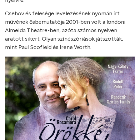
nyelvre.
Csehov és felesége levelezésének nyomán írt
művének ősbemutatója 2001-ben volt a londoni
Almeida Theatre-ben, azóta számos nyelven
aratott sikert. Olyan színészóriások játszották,
mint Paul Scofield és Irene Worth.