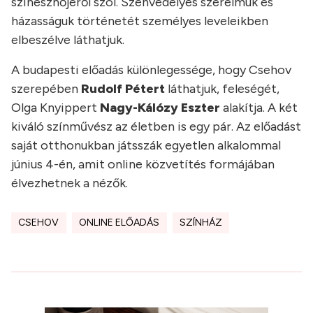
színésznőjéről szól. Szenvedélyes szerelmük és
házasságuk történetét személyes leveleikben
elbeszélve láthatjuk.
A budapesti előadás különlegessége, hogy Csehov
szerepében
Rudolf Pétert
láthatjuk, feleségét,
Olga Knyippert
Nagy-Kálózy Eszter
alakítja. A két
kiváló színművész az életben is egy pár. Az előadást
saját otthonukban játsszák egyetlen alkalommal
június 4-én, amit online közvetítés formájában
élvezhetnek a nézők.
CSEHOV
ONLINE ELŐADÁS
SZÍNHÁZ