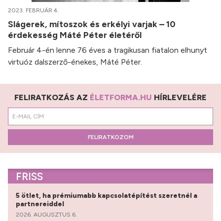
2023. FEBRUÁR 4.
Slágerek, mítoszok és erkélyi varjak – 10
érdekesség Máté Péter életéről
Február 4-én lenne 76 éves a tragikusan fiatalon elhunyt
virtuóz dalszerző-énekes, Máté Péter.
FELIRATKOZÁS AZ
ÉLETFORMA.HU
HÍRLEVELÉRE
FELIRATKOZOM
FRISS
5 ötlet, ha prémiumabb kapcsolatépítést szeretnél a
partnereiddel
2026. AUGUSZTUS 6.