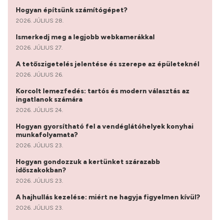
Hogyan építsünk számítógépet?
2026. JÚLIUS 28.
Ismerkedj meg a legjobb webkamerákkal
2026. JÚLIUS 27.
A tetőszigetelés jelentése és szerepe az épületeknél
2026. JÚLIUS 26.
Korcolt lemezfedés: tartós és modern választás az
ingatlanok számára
2026. JÚLIUS 24.
Hogyan gyorsítható fel a vendéglátóhelyek konyhai
munkafolyamata?
2026. JÚLIUS 23.
Hogyan gondozzuk a kertünket szárazabb
időszakokban?
2026. JÚLIUS 23.
A hajhullás kezelése: miért ne hagyja figyelmen kívül?
2026. JÚLIUS 23.