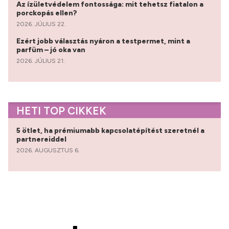
Az ízületvédelem fontossága: mit tehetsz fiatalon a
porckopás ellen?
2026. JÚLIUS 22.
Ezért jobb választás nyáron a testpermet, mint a
parfüm – jó oka van
2026. JÚLIUS 21.
HETI TOP CIKKEK
5 ötlet, ha prémiumabb kapcsolatépítést szeretnél a
partnereiddel
2026. AUGUSZTUS 6.