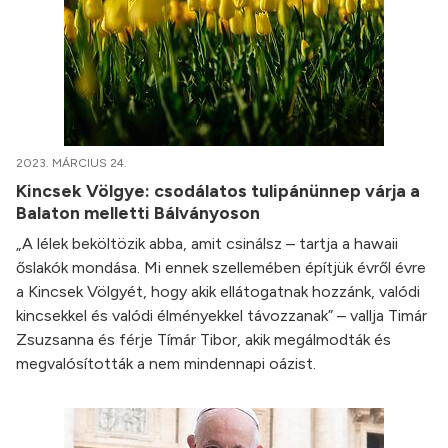
2023. MÁRCIUS 24.
Kincsek Völgye: csodálatos tulipánünnep várja a
Balaton melletti Bálványoson
„A lélek beköltözik abba, amit csinálsz – tartja a hawaii
őslakók mondása. Mi ennek szellemében építjük évről évre
a Kincsek Völgyét, hogy akik ellátogatnak hozzánk, valódi
kincsekkel és valódi élményekkel távozzanak” – vallja Timár
Zsuzsanna és férje Tímár Tibor, akik megálmodták és
megvalósították a nem mindennapi oázist.