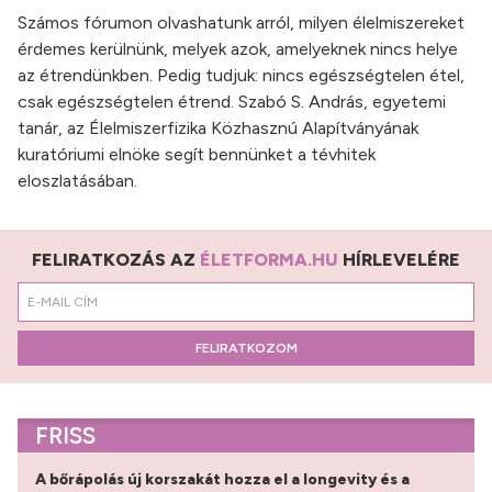
Számos fórumon olvashatunk arról, milyen élelmiszereket
érdemes kerülnünk, melyek azok, amelyeknek nincs helye
az étrendünkben. Pedig tudjuk: nincs egészségtelen étel,
csak egészségtelen étrend. Szabó S. András, egyetemi
tanár, az Élelmiszerfizika Közhasznú Alapítványának
kuratóriumi elnöke segít bennünket a tévhitek
eloszlatásában.
FELIRATKOZÁS AZ
ÉLETFORMA.HU
HÍRLEVELÉRE
FELIRATKOZOM
FRISS
A bőrápolás új korszakát hozza el a longevity és a