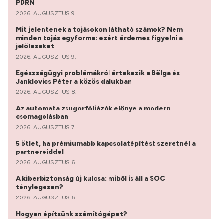
PDRN
2026. AUGUSZTUS 9.
Mit jelentenek a tojásokon látható számok? Nem
minden tojás egyforma: ezért érdemes figyelni a
jelöléseket
2026. AUGUSZTUS 9.
Egészségügyi problémákról értekezik a Bëlga és
Janklovics Péter a közös dalukban
2026. AUGUSZTUS 8.
Az automata zsugorfóliázók előnye a modern
csomagolásban
2026. AUGUSZTUS 7.
5 ötlet, ha prémiumabb kapcsolatépítést szeretnél a
partnereiddel
2026. AUGUSZTUS 6.
A kiberbiztonság új kulcsa: miből is áll a SOC
ténylegesen?
2026. AUGUSZTUS 6.
Hogyan építsünk számítógépet?