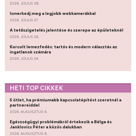
2026. JÚLIUS 28.
Ismerkedj meg a legjobb webkamerákkal
2026. JÚLIUS 27.
A tetőszigetelés jelentése és szerepe az épületeknél
2026. JÚLIUS 26.
Korcolt lemezfedés: tartós és modern választás az
ingatlanok számára
2026. JÚLIUS 24.
HETI TOP CIKKEK
5 ötlet, ha prémiumabb kapcsolatépítést szeretnél a
partnereiddel
2026. AUGUSZTUS 6.
Egészségügyi problémákról értekezik a Bëlga és
Janklovics Péter a közös dalukban
2026. AUGUSZTUS 8.