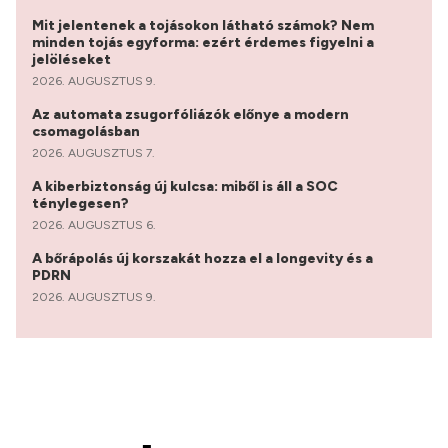
Mit jelentenek a tojásokon látható számok? Nem
minden tojás egyforma: ezért érdemes figyelni a
jelöléseket
2026. AUGUSZTUS 9.
Az automata zsugorfóliázók előnye a modern
csomagolásban
2026. AUGUSZTUS 7.
A kiberbiztonság új kulcsa: miből is áll a SOC
ténylegesen?
2026. AUGUSZTUS 6.
A bőrápolás új korszakát hozza el a longevity és a
PDRN
2026. AUGUSZTUS 9.