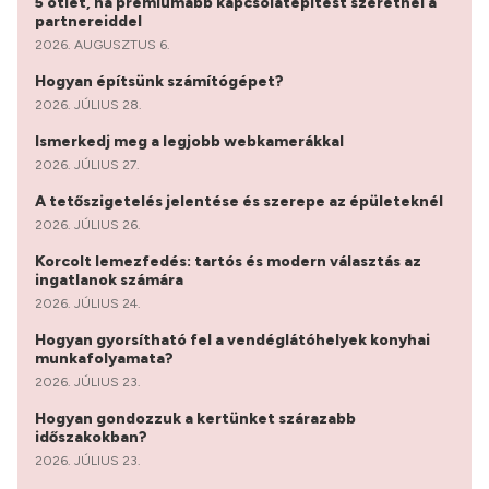
5 ötlet, ha prémiumabb kapcsolatépítést szeretnél a
partnereiddel
2026. AUGUSZTUS 6.
Hogyan építsünk számítógépet?
2026. JÚLIUS 28.
Ismerkedj meg a legjobb webkamerákkal
2026. JÚLIUS 27.
A tetőszigetelés jelentése és szerepe az épületeknél
2026. JÚLIUS 26.
Korcolt lemezfedés: tartós és modern választás az
ingatlanok számára
2026. JÚLIUS 24.
Hogyan gyorsítható fel a vendéglátóhelyek konyhai
munkafolyamata?
2026. JÚLIUS 23.
Hogyan gondozzuk a kertünket szárazabb
időszakokban?
2026. JÚLIUS 23.