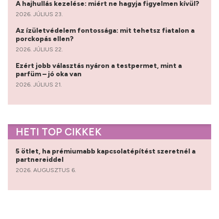
A hajhullás kezelése: miért ne hagyja figyelmen kívül?
2026. JÚLIUS 23.
Az ízületvédelem fontossága: mit tehetsz fiatalon a
porckopás ellen?
2026. JÚLIUS 22.
Ezért jobb választás nyáron a testpermet, mint a
parfüm – jó oka van
2026. JÚLIUS 21.
HETI TOP CIKKEK
5 ötlet, ha prémiumabb kapcsolatépítést szeretnél a
partnereiddel
2026. AUGUSZTUS 6.