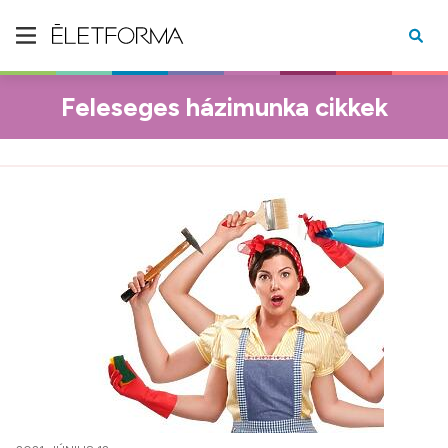
Feleseges házimunka cikkek