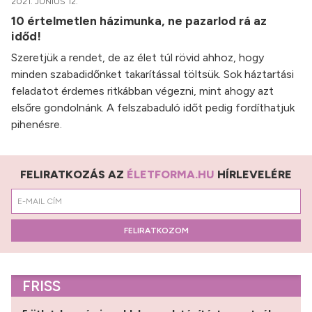
2021. JÚNIUS 12.
10 értelmetlen házimunka, ne pazarlod rá az
időd!
Szeretjük a rendet, de az élet túl rövid ahhoz, hogy
minden szabadidőnket takarítással töltsük. Sok háztartási
feladatot érdemes ritkábban végezni, mint ahogy azt
elsőre gondolnánk. A felszabaduló időt pedig fordíthatjuk
pihenésre.
FELIRATKOZÁS AZ
ÉLETFORMA.HU
HÍRLEVELÉRE
FELIRATKOZOM
FRISS