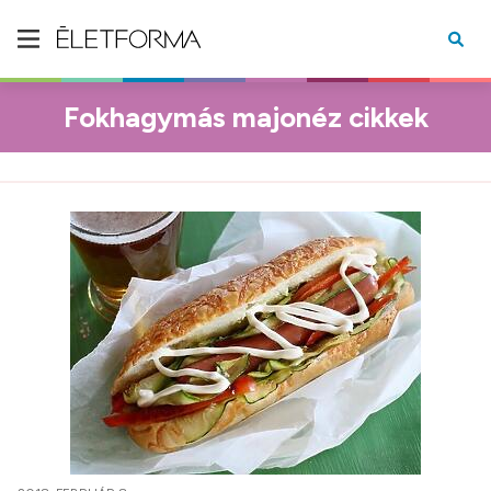
Fokhagymás majonéz cikkek