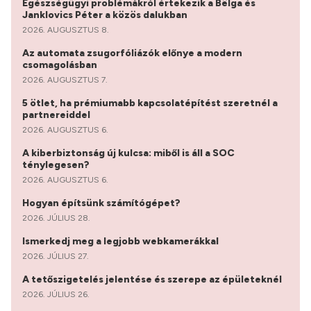
Egészségügyi problémákról értekezik a Bëlga és
Janklovics Péter a közös dalukban
2026. AUGUSZTUS 8.
Az automata zsugorfóliázók előnye a modern
csomagolásban
2026. AUGUSZTUS 7.
5 ötlet, ha prémiumabb kapcsolatépítést szeretnél a
partnereiddel
2026. AUGUSZTUS 6.
A kiberbiztonság új kulcsa: miből is áll a SOC
ténylegesen?
2026. AUGUSZTUS 6.
Hogyan építsünk számítógépet?
2026. JÚLIUS 28.
Ismerkedj meg a legjobb webkamerákkal
2026. JÚLIUS 27.
A tetőszigetelés jelentése és szerepe az épületeknél
2026. JÚLIUS 26.