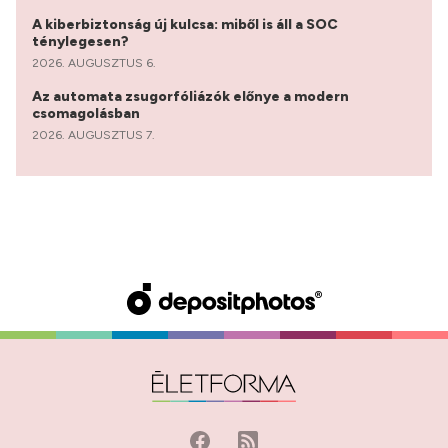
A kiberbiztonság új kulcsa: miből is áll a SOC
ténylegesen?
2026. AUGUSZTUS 6.
Az automata zsugorfóliázók előnye a modern
csomagolásban
2026. AUGUSZTUS 7.