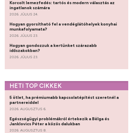
Korcolt lemezfedés: tartós és modern választás az
ingatlanok számára
2026. JÚLIUS 24.
Hogyan gyorsítható fel a vendéglátóhelyek konyhai
munkafolyamata?
2026. JÚLIUS 23.
Hogyan gondozzuk a kertünket szárazabb
időszakokban?
2026. JÚLIUS 23.
HETI TOP CIKKEK
5 ötlet, ha prémiumabb kapcsolatépítést szeretnél a
partnereiddel
2026. AUGUSZTUS 6.
Egészségügyi problémákról értekezik a Bëlga és
Janklovics Péter a közös dalukban
2026. AUGUSZTUS 8.