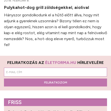
2018. FEBRUÁR 8.
Pulykahot-dog grill zöldségekkel, aiolival
Hányszor gondolkodunk el a hűtő előtt állva, hogy mit
adjunk a gyereknek uzsonnára? Bizony télen ez nem is
olyan egyszerű, hiszen azon is el kell gondolkodni, hogy
kap-e elég rostot, elég vitamint nap mint nap a felnövekvő
nemzedék? Nos, a hot-dog eleve nyerő, turbózzuk most
fel!
FELIRATKOZÁS AZ
ÉLETFORMA.HU
HÍRLEVELÉRE
FELIRATKOZOM
FRISS