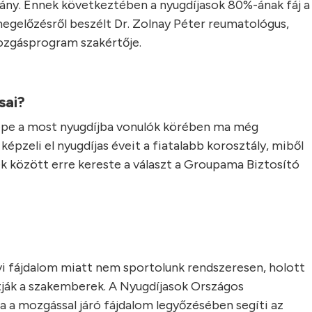
rány. Ennek következtében a nyugdíjasok 80%-ának fáj a
megelőzésről beszélt Dr. Zolnay Péter reumatológus,
mozgásprogram szakértője.
sai?
erepe a most nyugdíjba vonulók körében ma még
épzeli el nyugdíjas éveit a fiatalabb korosztály, miből
ek között erre kereste a választ a Groupama Biztosító
 fájdalom miatt nem sportolunk rendszeresen, holott
llítják a szakemberek. A Nyugdíjasok Országos
 mozgással járó fájdalom legyőzésében segíti az