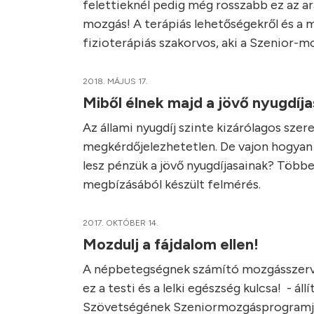
felettieknél pedig még rosszabb ez az a
mozgás! A terápiás lehetőségekről és a 
fizioterápiás szakorvos, aki a Szenior-
2018. MÁJUS 17.
Miből élnek majd a jövő nyugdíja
Az állami nyugdíj szinte kizárólagos sz
megkérdőjelezhetetlen. De vajon hogyan k
lesz pénzük a jövő nyugdíjasainak? Több
megbízásából készült felmérés.
2017. OKTÓBER 14.
Mozdulj a fájdalom ellen!
A népbetegségnek számító mozgásszervi
ez a testi és a lelki egészség kulcsa! - á
Szövetségének Szeniormozgásprogramja a