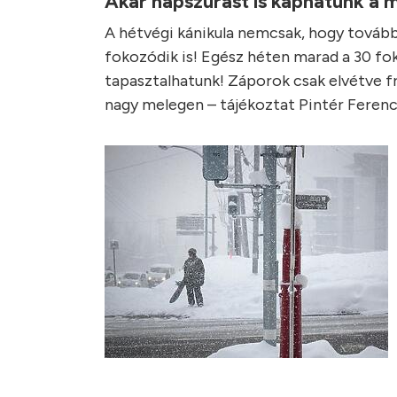
Akár napszúrást is kaphatunk a
A hétvégi kánikula nemcsak, hogy továb
fokozódik is! Egész héten marad a 30 fok
tapasztalhatunk! Záporok csak elvétve fris
nagy melegen – tájékoztat Pintér Ferenc,