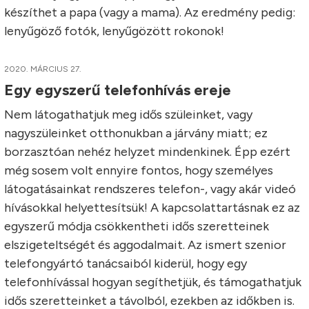
készíthet a papa (vagy a mama). Az eredmény pedig:
lenyűgöző fotók, lenyűgözött rokonok!
2020. MÁRCIUS 27.
Egy egyszerű telefonhívás ereje
Nem látogathatjuk meg idős szüleinket, vagy
nagyszüleinket otthonukban a járvány miatt; ez
borzasztóan nehéz helyzet mindenkinek. Épp ezért
még sosem volt ennyire fontos, hogy személyes
látogatásainkat rendszeres telefon-, vagy akár videó
hívásokkal helyettesítsük! A kapcsolattartásnak ez az
egyszerű módja csökkentheti idős szeretteinek
elszigeteltségét és aggodalmait. Az ismert szenior
telefongyártó tanácsaiból kiderül, hogy egy
telefonhívással hogyan segíthetjük, és támogathatjuk
idős szeretteinket a távolból, ezekben az időkben is.