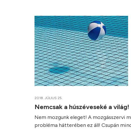
2018. JÚLIUS 25.
Nemcsak a húszéveseké a világ!
Nem mozgunk eleget! A mozgásszervi me
probléma hátterében ez áll! Csupán mind