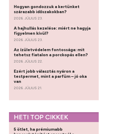
Hogyan gondozzuk a kertünket
szárazabb időszakokban?
2026. JÚLIUS 23.
A hajhullás kezelése: miért ne hagyja
figyelmen kívül?
2026. JÚLIUS 23.
Az ízületvédelem fontossága: mit
tehetsz fiatalon a porckopás ellen?
2026. JÚLIUS 22.
Ezért jobb választás nyáron a
testpermet, mint a parfüm – jó oka
van
2026. JÚLIUS 21.
HETI TOP CIKKEK
5 ötlet, ha prémiumabb