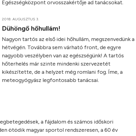
Egészségközpont orvosszakértője ad tanácsokat.
2018. AUGUSZTUS 3.
Dühöngő hőhullám!
Nagyon tartós az első idei hőhullám, megszenvedünk a
hétvégén. Továbbra sem várható front, de egyre
nagyobb veszélyben van az egészségünk! A tartós
hőterhelés már szinte mindenki szervezetét
kikészítette, de a helyzet még romlani fog. Íme, a
meteogyógyász legfontosabb tanácsai.
gbetegedések, a fájdalom és számos időskori
en ötödik magyar sportol rendszeresen, a 60 év