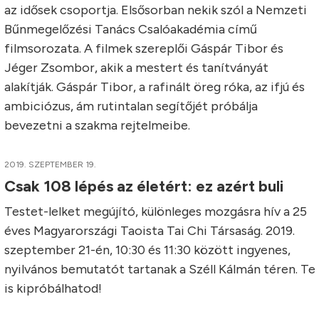
az idősek csoportja. Elsősorban nekik szól a Nemzeti
Bűnmegelőzési Tanács Csalóakadémia című
filmsorozata. A filmek szereplői Gáspár Tibor és
Jéger Zsombor, akik a mestert és tanítványát
alakítják. Gáspár Tibor, a rafinált öreg róka, az ifjú és
ambiciózus, ám rutintalan segítőjét próbálja
bevezetni a szakma rejtelmeibe.
2019. SZEPTEMBER 19.
Csak 108 lépés az életért: ez azért buli
Testet-lelket megújító, különleges mozgásra hív a 25
éves Magyarországi Taoista Tai Chi Társaság. 2019.
szeptember 21-én, 10:30 és 11:30 között ingyenes,
nyilvános bemutatót tartanak a Széll Kálmán téren. Te
is kipróbálhatod!