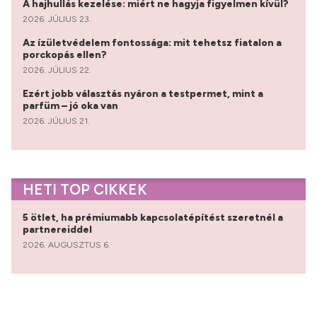
A hajhullás kezelése: miért ne hagyja figyelmen kívül?
2026. JÚLIUS 23.
Az ízületvédelem fontossága: mit tehetsz fiatalon a
porckopás ellen?
2026. JÚLIUS 22.
Ezért jobb választás nyáron a testpermet, mint a
parfüm – jó oka van
2026. JÚLIUS 21.
HETI TOP CIKKEK
5 ötlet, ha prémiumabb kapcsolatépítést szeretnél a
partnereiddel
2026. AUGUSZTUS 6.