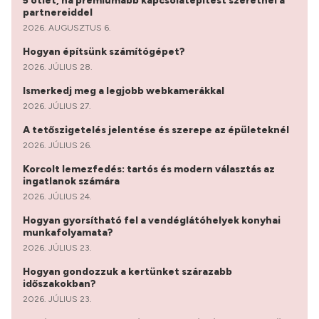
5 ötlet, ha prémiumabb kapcsolatépítést szeretnél a
partnereiddel
2026. AUGUSZTUS 6.
Hogyan építsünk számítógépet?
2026. JÚLIUS 28.
Ismerkedj meg a legjobb webkamerákkal
2026. JÚLIUS 27.
A tetőszigetelés jelentése és szerepe az épületeknél
2026. JÚLIUS 26.
Korcolt lemezfedés: tartós és modern választás az
ingatlanok számára
2026. JÚLIUS 24.
Hogyan gyorsítható fel a vendéglátóhelyek konyhai
munkafolyamata?
2026. JÚLIUS 23.
Hogyan gondozzuk a kertünket szárazabb
időszakokban?
2026. JÚLIUS 23.