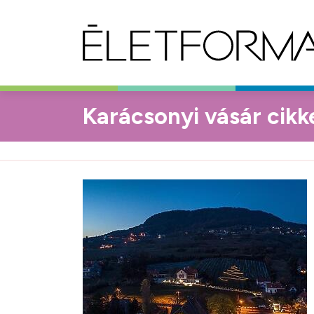
Karácsonyi vásár cikk