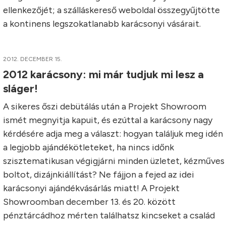
ellenkezőjét; a szálláskereső weboldal összegyűjtötte
a kontinens legszokatlanabb karácsonyi vásárait.
2012. DECEMBER 15.
2012 karácsony: mi már tudjuk mi lesz a
sláger!
A sikeres őszi debütálás után a Projekt Showroom
ismét megnyitja kapuit, és ezúttal a karácsony nagy
kérdésére adja meg a választ: hogyan találjuk meg idén
a legjobb ajándékötleteket, ha nincs időnk
szisztematikusan végigjárni minden üzletet, kézműves
boltot, dizájnkiállítást? Ne fájjon a fejed az idei
karácsonyi ajándékvásárlás miatt! A Projekt
Showroomban december 13. és 20. között
pénztárcádhoz mérten találhatsz kincseket a család