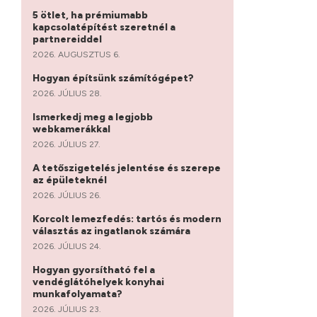
5 ötlet, ha prémiumabb
kapcsolatépítést szeretnél a
partnereiddel
2026. AUGUSZTUS 6.
Hogyan építsünk számítógépet?
2026. JÚLIUS 28.
Ismerkedj meg a legjobb
webkamerákkal
2026. JÚLIUS 27.
A tetőszigetelés jelentése és szerepe
az épületeknél
2026. JÚLIUS 26.
Korcolt lemezfedés: tartós és modern
választás az ingatlanok számára
2026. JÚLIUS 24.
Hogyan gyorsítható fel a
vendéglátóhelyek konyhai
munkafolyamata?
2026. JÚLIUS 23.