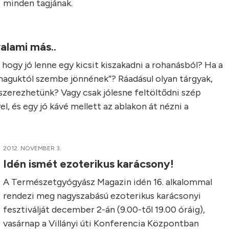
minden tagjának.
valami más..
hogy jó lenne egy kicsit kiszakadni a rohanásból? Ha a
maguktól szembe jönnének”? Ráadásul olyan tárgyak,
szerezhetünk? Vagy csak jólesne feltöltődni szép
el, és egy jó kávé mellett az ablakon át nézni a
2012. NOVEMBER 3.
Idén ismét ezoterikus karácsony!
A Természetgyógyász Magazin idén 16. alkalommal
rendezi meg nagyszabású ezoterikus karácsonyi
fesztiválját december 2-án (9.00-től 19.00 óráig),
vasárnap a Villányi úti Konferencia Központban