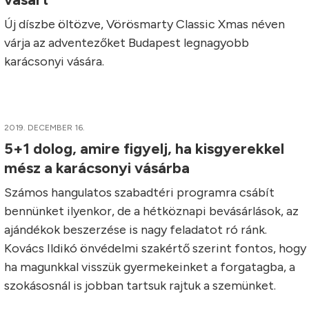
Új díszbe öltözve, Vörösmarty Classic Xmas néven
várja az adventezőket Budapest legnagyobb
karácsonyi vására.
2019. DECEMBER 16.
5+1 dolog, amire figyelj, ha kisgyerekkel
mész a karácsonyi vásárba
Számos hangulatos szabadtéri programra csábít
bennünket ilyenkor, de a hétköznapi bevásárlások, az
ajándékok beszerzése is nagy feladatot ró ránk.
Kovács Ildikó önvédelmi szakértő szerint fontos, hogy
ha magunkkal visszük gyermekeinket a forgatagba, a
szokásosnál is jobban tartsuk rajtuk a szemünket.