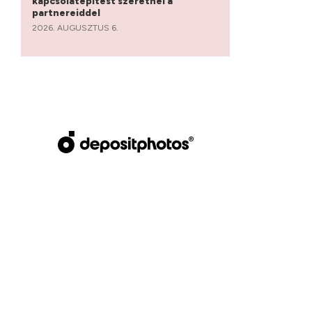
kapcsolatépítést szeretnél a
partnereiddel
2026. AUGUSZTUS 6.