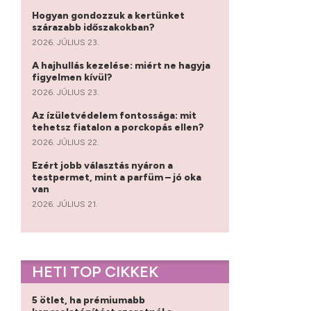
Hogyan gondozzuk a kertünket
szárazabb időszakokban?
2026. JÚLIUS 23.
A hajhullás kezelése: miért ne hagyja
figyelmen kívül?
2026. JÚLIUS 23.
Az ízületvédelem fontossága: mit
tehetsz fiatalon a porckopás ellen?
2026. JÚLIUS 22.
Ezért jobb választás nyáron a
testpermet, mint a parfüm – jó oka
van
2026. JÚLIUS 21.
HETI TOP CIKKEK
5 ötlet, ha prémiumabb