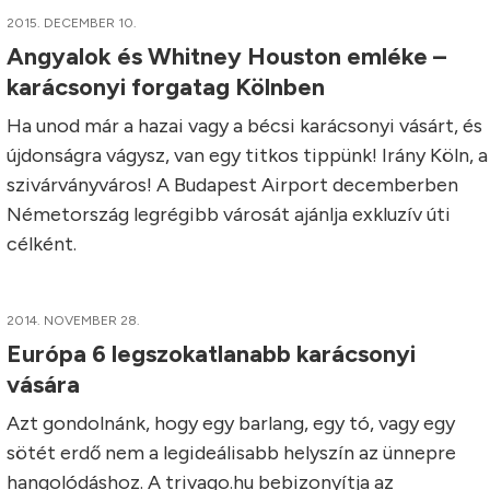
2015. DECEMBER 10.
Angyalok és Whitney Houston emléke –
karácsonyi forgatag Kölnben
Ha unod már a hazai vagy a bécsi karácsonyi vásárt, és
újdonságra vágysz, van egy titkos tippünk! Irány Köln, a
szivárványváros! A Budapest Airport decemberben
Németország legrégibb városát ajánlja exkluzív úti
célként.
2014. NOVEMBER 28.
Európa 6 legszokatlanabb karácsonyi
vására
Azt gondolnánk, hogy egy barlang, egy tó, vagy egy
sötét erdő nem a legideálisabb helyszín az ünnepre
hangolódáshoz. A trivago.hu bebizonyítja az