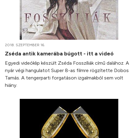
2018. SZEPTEMBER 16.
Zséda antik kamerába búgott - itt a videó
Egyedi videóklip készült Zséda Fosszíliák című dalához. A
nyár végi hangulatot Super 8-as filmre rögzítette Dobos
Tamás. A tengerparti forgatáson izgalmakból sem volt
hiány.