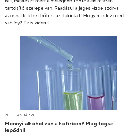
kell, másrészt mert a melegben fontos élelmiszer-
tartósító szerepe van. Ráadásul a jeges vízbe szórva
azonnal le lehet hűteni az italunkat! Hogy mindez miért
van így? Ez is kiderül...
2016. JANUÁR 26.
Mennyi alkohol van a kefírben? Meg fogsz
lepődni!