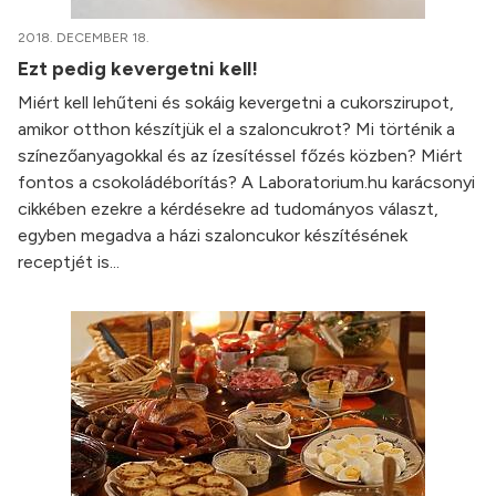
2018. DECEMBER 18.
Ezt pedig kevergetni kell!
Miért kell lehűteni és sokáig kevergetni a cukorszirupot,
amikor otthon készítjük el a szaloncukrot? Mi történik a
színezőanyagokkal és az ízesítéssel főzés közben? Miért
fontos a csokoládéborítás? A Laboratorium.hu karácsonyi
cikkében ezekre a kérdésekre ad tudományos választ,
egyben megadva a házi szaloncukor készítésének
receptjét is...