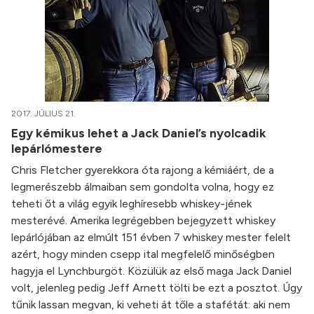
2017. JÚLIUS 21.
Egy kémikus lehet a Jack Daniel’s nyolcadik
lepárlómestere
Chris Fletcher gyerekkora óta rajong a kémiáért, de a
legmerészebb álmaiban sem gondolta volna, hogy ez
teheti őt a világ egyik leghíresebb whiskey-jének
mesterévé. Amerika legrégebben bejegyzett whiskey
lepárlójában az elmúlt 151 évben 7 whiskey mester felelt
azért, hogy minden csepp ital megfelelő minőségben
hagyja el Lynchburgöt. Közülük az első maga Jack Daniel
volt, jelenleg pedig Jeff Arnett tölti be ezt a posztot. Úgy
tűnik lassan megvan, ki veheti át tőle a stafétát: aki nem