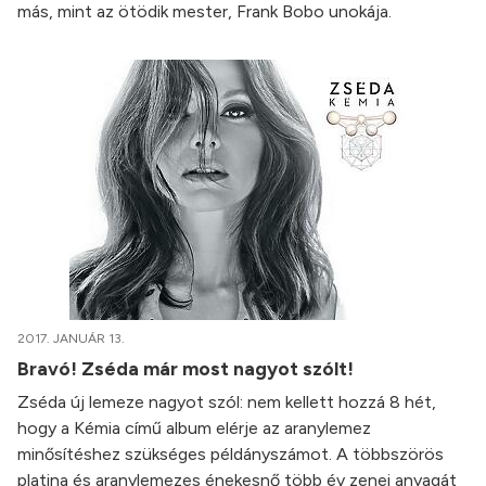
más, mint az ötödik mester, Frank Bobo unokája.
2017. JANUÁR 13.
Bravó! Zséda már most nagyot szólt!
Zséda új lemeze nagyot szól: nem kellett hozzá 8 hét,
hogy a Kémia című album elérje az aranylemez
minősítéshez szükséges példányszámot. A többszörös
platina és aranylemezes énekesnő több év zenei anyagát