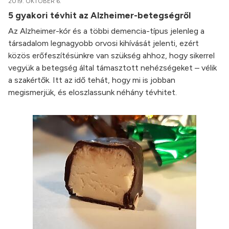
2019. OKTÓBER 6.
5 gyakori tévhit az Alzheimer-betegségről
Az Alzheimer-kór és a többi demencia-típus jelenleg a
társadalom legnagyobb orvosi kihívását jelenti, ezért
közös erőfeszítésünkre van szükség ahhoz, hogy sikerrel
vegyük a betegség által támasztott nehézségeket – vélik
a szakértők. Itt az idő tehát, hogy mi is jobban
megismerjük, és eloszlassunk néhány tévhitet.