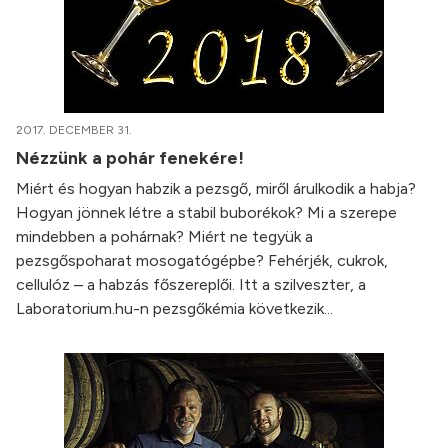
2017. DECEMBER 31.
Nézzünk a pohár fenekére!
Miért és hogyan habzik a pezsgő, miről árulkodik a habja?
Hogyan jönnek létre a stabil buborékok? Mi a szerepe
mindebben a pohárnak? Miért ne tegyük a
pezsgőspoharat mosogatógépbe? Fehérjék, cukrok,
cellulóz – a habzás főszereplői. Itt a szilveszter, a
Laboratorium.hu-n pezsgőkémia következik...