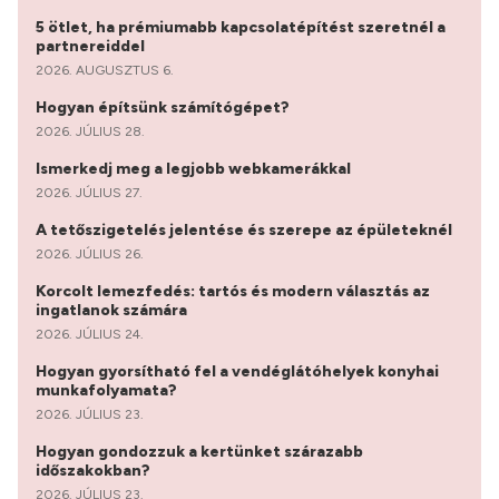
5 ötlet, ha prémiumabb kapcsolatépítést szeretnél a
partnereiddel
2026. AUGUSZTUS 6.
Hogyan építsünk számítógépet?
2026. JÚLIUS 28.
Ismerkedj meg a legjobb webkamerákkal
2026. JÚLIUS 27.
A tetőszigetelés jelentése és szerepe az épületeknél
2026. JÚLIUS 26.
Korcolt lemezfedés: tartós és modern választás az
ingatlanok számára
2026. JÚLIUS 24.
Hogyan gyorsítható fel a vendéglátóhelyek konyhai
munkafolyamata?
2026. JÚLIUS 23.
Hogyan gondozzuk a kertünket szárazabb
időszakokban?
2026. JÚLIUS 23.