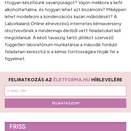
Hogyan készítsünk savanyúságot? Vajon mekkora a kefir
alkoholtartalma, és hogyan lehet azt kiszámolni? Miképpen
lehet modellezni a kondenzációs kazán működését? A
Laborkaland Online elnevezésű internetes kémiaverseny
résztvevőinek a mindennapi életből vett feladatokat kell
megoldaniuk. A késő tavaszig tartó játékot szervező
független laboratórium munkatársai a második forduló
feladatain keresztül is a kémia fontosságára hívják fel a
figyelmet.
FELIRATKOZÁS AZ
ÉLETFORMA.HU
HÍRLEVELÉRE
FELIRATKOZOM
FRISS