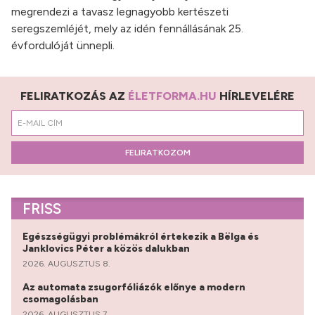
megrendezi a tavasz legnagyobb kertészeti
seregszemléjét, mely az idén fennállásának 25.
évfordulóját ünnepli.
FELIRATKOZÁS AZ
ÉLETFORMA.HU
HÍRLEVELÉRE
FELIRATKOZOM
FRISS
Egészségügyi problémákról értekezik a Bëlga és
Janklovics Péter a közös dalukban
2026. AUGUSZTUS 8.
Az automata zsugorfóliázók előnye a modern
csomagolásban
2026. AUGUSZTUS 7.