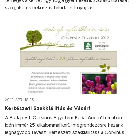
terheljék a kertet. Így fogja gyermekeink szórakoztatását
szolgálni, és nekünk is felüdülést nyújtani.
2012. ÁPRILIS 26.
Kertészeti Szakkiállítás és Vásár!
A Budapesti Corvinus Egyetem Budai Arborétumában
idén immár 25. alkalommal kerül megrendezésre hazánk
legnagyobb tavaszi, kertészeti szakkiállítása a Corvinus