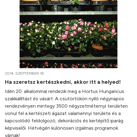
2014. SZEPTEMBER 18.
Ha szeretsz kertészkedni, akkor itt a helyed!
Idén 20. alkalommal rendezik meg a Hortus Hungaricus
szakkiállítást és vásárt. A csütörtökön nyíló négynapos
rendezvényen mintegy 3500 négyzetméternyi területen
vonul fel a kertészeti ágazat valamennyi területe és a
kapcsolódó feldolgozó, dekorációs és kertépítő iparág
képviselői. Hétvégén különösen izgalmas programok
várnak!