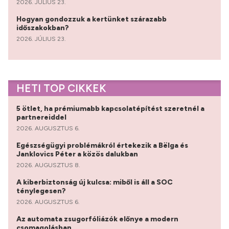
2026. JÚLIUS 23.
Hogyan gondozzuk a kertünket szárazabb
időszakokban?
2026. JÚLIUS 23.
HETI TOP CIKKEK
5 ötlet, ha prémiumabb kapcsolatépítést szeretnél a
partnereiddel
2026. AUGUSZTUS 6.
Egészségügyi problémákról értekezik a Bëlga és
Janklovics Péter a közös dalukban
2026. AUGUSZTUS 8.
A kiberbiztonság új kulcsa: miből is áll a SOC
ténylegesen?
2026. AUGUSZTUS 6.
Az automata zsugorfóliázók előnye a modern
csomagolásban