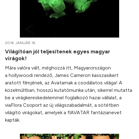
2016. JANUÁR 16.
Világítóan jól teljesítenek egyes magyar
virágok!
Mára valóra vált, méghozzá itt, Magyarországon
a hollywoodi rendező, James Cameron kasszasikert
aratott filmjének, az Avatarnak a csodálatos világa! A
közelmúltban, hosszú kutatómunka után, sikerrel mutatta
be a virágkereskedelemmel foglalkozó hazai vállalat, a
viaFlora Csoport az új világszabadalmát, a sötétben
világító virágokat, amelyek a flAVATAR fantázianevet
kapták.