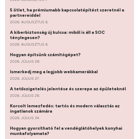
5 ötlet, ha prémiumabb kapcsolatépítést szeretnél a
partnereiddel
2026. AUGUSZTUS 6.
A kiberbiztonság új kulcsa: miből is áll a SOC
ténylegesen?
2026. AUGUSZTUS 6.
Hogyan építsünk számítógépet?
2026. JÚLIUS 28.
Ismerkedj meg a legjobb webkamerákkal
2026. JÚLIUS 27.
A tetőszigetelés jelentése és szerepe az épületeknél
2026. JÚLIUS 26.
Korcolt lemezfedés: tartós és modern választás az
ingatlanok számára
2026. JÚLIUS 24.
Hogyan gyorsítható fel a vendéglátóhelyek konyhai
munkafolyamata?