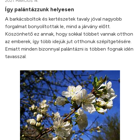
2021. MÁRCIUS 14.
Így palántázzunk helyesen
A barkácsboltok és kertészetek tavaly jóval nagyobb
forgalmat bonyolítottak le, mind a járvány előtt.
Köszönhető ez annak, hogy sokkal többet vannak otthon
az emberek, így több idejük jut otthonuk szépítgetésére.
Emiatt minden bizonnyal palántázni is többen fognak idén
tavasszal.