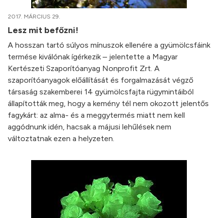
2017. MÁRCIUS 29.
Lesz mit befőzni!
A hosszan tartó súlyos mínuszok ellenére a gyümölcsfáink
termése kiválónak ígérkezik – jelentette a Magyar
Kertészeti Szaporítóanyag Nonprofit Zrt. A
szaporítóanyagok előállítását és forgalmazását végző
társaság szakemberei 14 gyümölcsfajta rügymintáiból
állapították meg, hogy a kemény tél nem okozott jelentős
fagykárt: az alma- és a meggytermés miatt nem kell
aggódnunk idén, hacsak a májusi lehűlések nem
változtatnak ezen a helyzeten.