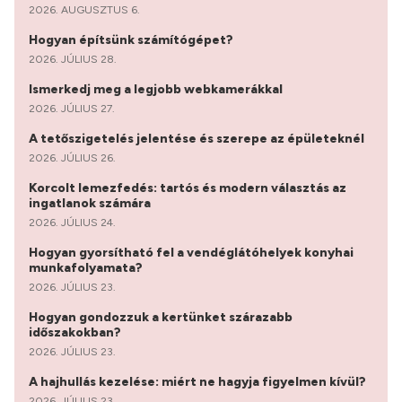
2026. AUGUSZTUS 6.
Hogyan építsünk számítógépet?
2026. JÚLIUS 28.
Ismerkedj meg a legjobb webkamerákkal
2026. JÚLIUS 27.
A tetőszigetelés jelentése és szerepe az épületeknél
2026. JÚLIUS 26.
Korcolt lemezfedés: tartós és modern választás az
ingatlanok számára
2026. JÚLIUS 24.
Hogyan gyorsítható fel a vendéglátóhelyek konyhai
munkafolyamata?
2026. JÚLIUS 23.
Hogyan gondozzuk a kertünket szárazabb
időszakokban?
2026. JÚLIUS 23.
A hajhullás kezelése: miért ne hagyja figyelmen kívül?
2026. JÚLIUS 23.