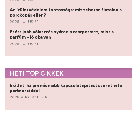
Az ízületvédelem fontossága: mit tehetsz fiatalon a
porckopás ellen?
2026. JÚLIUS 22.
Ezért jobb választás nyáron a testpermet, mint a
parfüm – jó oka van
2026. JÚLIUS 21.
HETI TOP CIKKEK
5 ötlet, ha prémiumabb kapcsolatépítést szeretnél a
partnereiddel
2026. AUGUSZTUS 6.