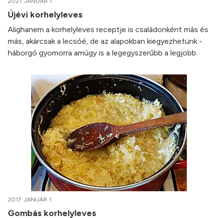
2021. JANUÁR 1.
Újévi korhelyleves
Alighanem a korhelyleves receptje is családonként más és
más, akárcsak a lecsóé, de az alapokban kiegyezhetünk -
háborgó gyomorra amúgy is a legegyszerűbb a legjobb.
2017. JANUÁR 1.
Gombás korhelyleves