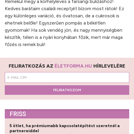
Remekül megy a korhelyleves a farsangi bulizáshoz!
Kedves barátaim családi receptjét bízom most rátok! Ez
egy különleges variáció, és óvatosan, de a cukrosok is
ehetnek belőle! Egyszerűen pompás a békétlen
gyomornak! Ha sok vendég jön, és nagy mennyiségben
készítik, télen is a nyári konyhában főzik, mert már maga
főzés is remek buli!
FELIRATKOZÁS AZ
ÉLETFORMA.HU
HÍRLEVELÉRE
FELIRATKOZOM
FRISS
5 ötlet, ha prémiumabb kapcsolatépítést szeretnél a
partnereiddel