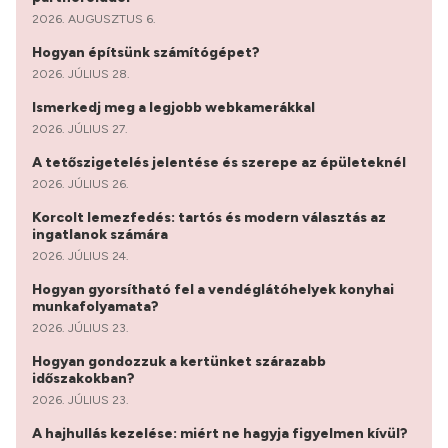
2026. AUGUSZTUS 6.
Hogyan építsünk számítógépet?
2026. JÚLIUS 28.
Ismerkedj meg a legjobb webkamerákkal
2026. JÚLIUS 27.
A tetőszigetelés jelentése és szerepe az épületeknél
2026. JÚLIUS 26.
Korcolt lemezfedés: tartós és modern választás az
ingatlanok számára
2026. JÚLIUS 24.
Hogyan gyorsítható fel a vendéglátóhelyek konyhai
munkafolyamata?
2026. JÚLIUS 23.
Hogyan gondozzuk a kertünket szárazabb
időszakokban?
2026. JÚLIUS 23.
A hajhullás kezelése: miért ne hagyja figyelmen kívül?