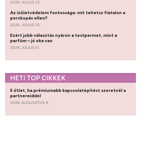
2026. JÚLIUS 23.
Az ízületvédelem fontossága: mit tehetsz fiatalon a
porckopás ellen?
2026. JÚLIUS 22.
Ezért jobb választás nyáron a testpermet, mint a
parfüm – jó oka van
2026. JÚLIUS 21.
HETI TOP CIKKEK
5 ötlet, ha prémiumabb kapcsolatépítést szeretnél a
partnereiddel
2026. AUGUSZTUS 6.