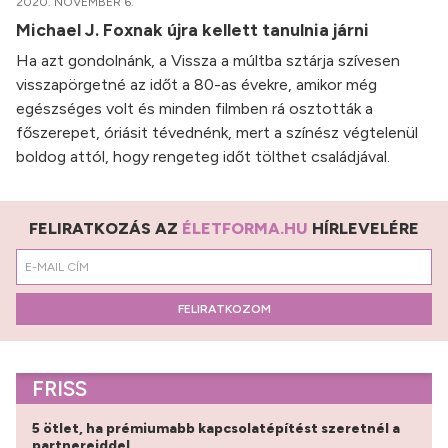
2020. NOVEMBER 6.
Michael J. Foxnak újra kellett tanulnia járni
Ha azt gondolnánk, a Vissza a múltba sztárja szívesen
visszapörgetné az időt a 80-as évekre, amikor még
egészséges volt és minden filmben rá osztották a
főszerepet, óriásit tévednénk, mert a színész végtelenül
boldog attól, hogy rengeteg időt tölthet családjával.
FELIRATKOZÁS AZ
ÉLETFORMA.HU
HÍRLEVELÉRE
FELIRATKOZOM
FRISS
5 ötlet, ha prémiumabb kapcsolatépítést szeretnél a
partnereiddel