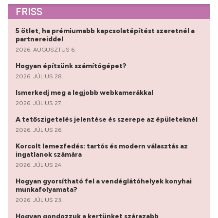
FRISS
5 ötlet, ha prémiumabb kapcsolatépítést szeretnél a
partnereiddel
2026. AUGUSZTUS 6.
Hogyan építsünk számítógépet?
2026. JÚLIUS 28.
Ismerkedj meg a legjobb webkamerákkal
2026. JÚLIUS 27.
A tetőszigetelés jelentése és szerepe az épületeknél
2026. JÚLIUS 26.
Korcolt lemezfedés: tartós és modern választás az
ingatlanok számára
2026. JÚLIUS 24.
Hogyan gyorsítható fel a vendéglátóhelyek konyhai
munkafolyamata?
2026. JÚLIUS 23.
Hogyan gondozzuk a kertünket szárazabb