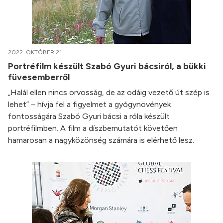
2022. OKTÓBER 21.
Portréfilm készült Szabó Gyuri bácsiról, a bükki
füvesemberről
„Halál ellen nincs orvosság, de az odáig vezető út szép is
lehet” – hívja fel a figyelmet a gyógynövények
fontosságára Szabó Gyuri bácsi a róla készült
portréfilmben. A film a díszbemutatót követően
hamarosan a nagyközönség számára is elérhető lesz.