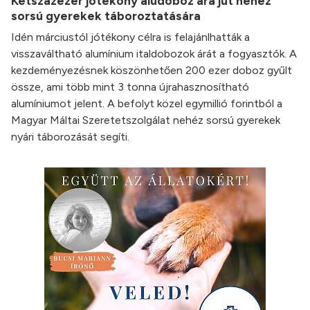
Kétszázezer jótékony aludoboz ára jut nehéz
sorsú gyerekek táboroztatására
Idén márciustól jótékony célra is felajánlhatták a
visszaváltható alumínium italdobozok árát a fogyasztók. A
kezdeményezésnek köszönhetően 200 ezer doboz gyűlt
össze, ami több mint 3 tonna újrahasznosítható
alumíniumot jelent. A befolyt közel egymillió forintból a
Magyar Máltai Szeretetszolgálat nehéz sorsú gyerekek
nyári táborozását segíti.