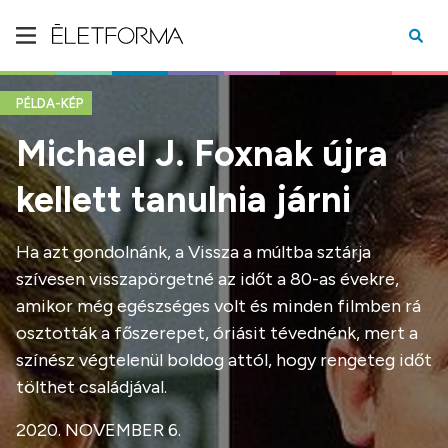
PÉLDA-KÉP
Michael J. Foxnak újra
kellett tanulnia járni
Ha azt gondolnánk, a Vissza a múltba sztárja
szívesen visszapörgetné az időt a 80-as évekre,
amikor még egészséges volt és minden filmben rá
osztották a főszerepet, óriásit tévednénk, mert a
színész végtelenül boldog attól, hogy rengeteg időt
tölthet családjával.
2020. NOVEMBER 6.