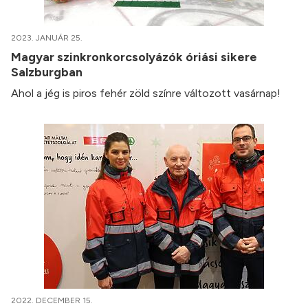
2023. JANUÁR 25.
Magyar szinkronkorcsolyázók óriási sikere
Salzburgban
Ahol a jég is piros fehér zöld színre változott vasárnap!
2022. DECEMBER 15.