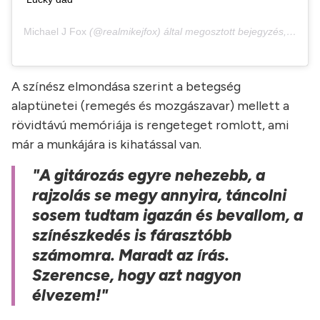
Michael J Fox
(@realmikejfox) által megosztott bejegyzés,
Jún 21
A színész elmondása szerint a betegség
alaptünetei (remegés és mozgászavar) mellett a
rövidtávú memóriája is rengeteget romlott, ami
már a munkájára is kihatással van.
"A gitározás egyre nehezebb, a
rajzolás se megy annyira, táncolni
sosem tudtam igazán és bevallom, a
színészkedés is fárasztóbb
számomra. Maradt az írás.
Szerencse, hogy azt nagyon
élvezem!"