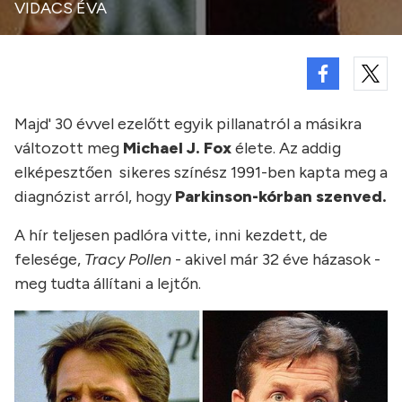
VIDACS ÉVA
Majd' 30 évvel ezelőtt egyik pillanatról a másikra
változott meg
Michael J. Fox
élete. Az addig
elképesztően sikeres színész 1991-ben kapta meg a
diagnózist arról, hogy
Parkinson-kórban szenved.
A hír teljesen padlóra vitte, inni kezdett, de
felesége,
Tracy Pollen
- akivel már 32 éve házasok -
meg tudta állítani a lejtőn.