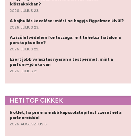
időszakokban?
2026. JÚLIUS 23.
A hajhullás kezelése: miért ne hagyja figyelmen kívül?
2026. JÚLIUS 23.
Az ízületvédelem fontossága: mit tehetsz fiatalon a
porckopás ellen?
2026. JÚLIUS 22.
Ezért jobb választás nyáron a testpermet, mint a
parfüm – jó oka van
2026. JÚLIUS 21.
HETI TOP CIKKEK
5 ötlet, ha prémiumabb kapcsolatépítést szeretnél a
partnereiddel
2026. AUGUSZTUS 6.