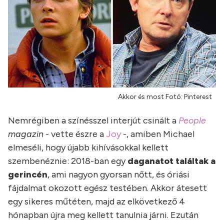
Akkor és most Fotó: Pinterest
Nemrégiben a színésszel interjút csinált a
People
magazin
- vette észre a
Joy
-, amiben Michael
elmeséli, hogy újabb kihívásokkal kellett
szembenéznie: 2018-ban egy
daganatot találtak a
gerincén
, ami nagyon gyorsan nőtt, és óriási
fájdalmat okozott egész testében. Akkor átesett
egy sikeres műtéten, majd az elkövetkező 4
hónapban újra meg kellett tanulnia járni. Ezután