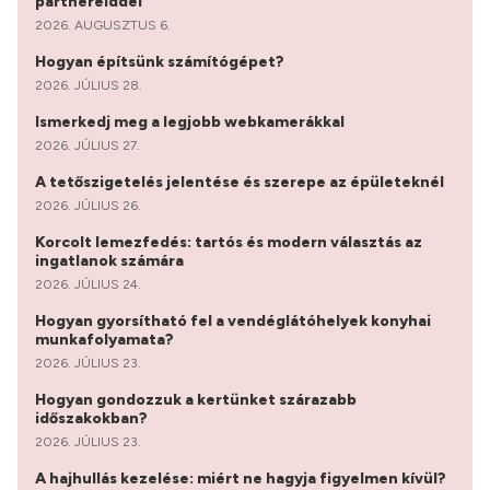
partnereiddel
2026. AUGUSZTUS 6.
Hogyan építsünk számítógépet?
2026. JÚLIUS 28.
Ismerkedj meg a legjobb webkamerákkal
2026. JÚLIUS 27.
A tetőszigetelés jelentése és szerepe az épületeknél
2026. JÚLIUS 26.
Korcolt lemezfedés: tartós és modern választás az
ingatlanok számára
2026. JÚLIUS 24.
Hogyan gyorsítható fel a vendéglátóhelyek konyhai
munkafolyamata?
2026. JÚLIUS 23.
Hogyan gondozzuk a kertünket szárazabb
időszakokban?
2026. JÚLIUS 23.
A hajhullás kezelése: miért ne hagyja figyelmen kívül?