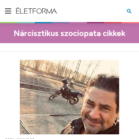
Nárcisztikus szociopata cikkek