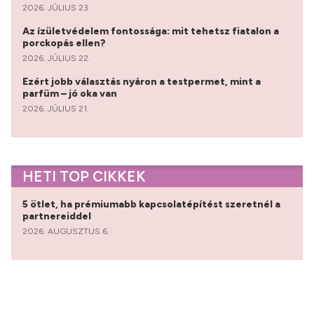
2026. JÚLIUS 23.
Az ízületvédelem fontossága: mit tehetsz fiatalon a
porckopás ellen?
2026. JÚLIUS 22.
Ezért jobb választás nyáron a testpermet, mint a
parfüm – jó oka van
2026. JÚLIUS 21.
HETI TOP CIKKEK
5 ötlet, ha prémiumabb kapcsolatépítést szeretnél a
partnereiddel
2026. AUGUSZTUS 6.