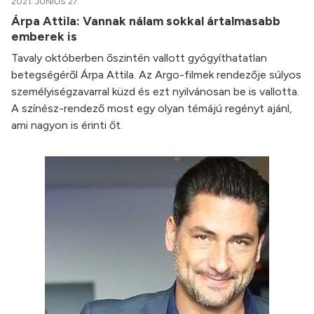
2021. JÚNIUS 27.
Árpa Attila: Vannak nálam sokkal ártalmasabb
emberek is
Tavaly októberben őszintén vallott gyógyíthatatlan
betegségéről Árpa Attila. Az Argo-filmek rendezője súlyos
személyiségzavarral küzd és ezt nyilvánosan be is vallotta.
A színész-rendező most egy olyan témájú regényt ajánl,
ami nagyon is érinti őt.