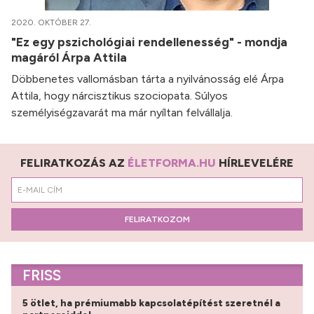
2020. OKTÓBER 27.
"Ez egy pszichológiai rendellenesség" - mondja
magáról Árpa Attila
Döbbenetes vallomásban tárta a nyilvánosság elé Árpa
Attila, hogy nárcisztikus szociopata. Súlyos
személyiségzavarát ma már nyíltan felvállalja.
FELIRATKOZÁS AZ
ÉLETFORMA.HU
HÍRLEVELÉRE
FELIRATKOZOM
FRISS
5 ötlet, ha prémiumabb kapcsolatépítést szeretnél a