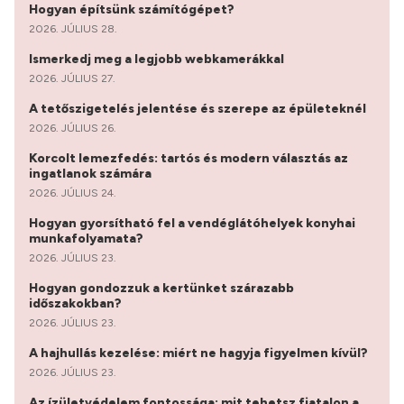
Hogyan építsünk számítógépet?
2026. JÚLIUS 28.
Ismerkedj meg a legjobb webkamerákkal
2026. JÚLIUS 27.
A tetőszigetelés jelentése és szerepe az épületeknél
2026. JÚLIUS 26.
Korcolt lemezfedés: tartós és modern választás az
ingatlanok számára
2026. JÚLIUS 24.
Hogyan gyorsítható fel a vendéglátóhelyek konyhai
munkafolyamata?
2026. JÚLIUS 23.
Hogyan gondozzuk a kertünket szárazabb
időszakokban?
2026. JÚLIUS 23.
A hajhullás kezelése: miért ne hagyja figyelmen kívül?
2026. JÚLIUS 23.
Az ízületvédelem fontossága: mit tehetsz fiatalon a