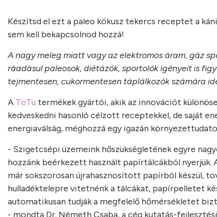
Készítsd el ezt a paleo kókusz tekercs receptet a ká
sem kell bekapcsolnod hozzá!
A nagy meleg miatt vagy az elektromos áram, gáz spór
ráadásul paleosok, diétázók, sportolók igényeit is fi
tejmentesen, cukormentesen táplálkozók számára ideá
A
ToTu
termékek gyártói, akik az innovációt különös
kedveskedni hasonló célzott receptekkel, de saját en
energiaválság, méghozzá egy igazán környezettudato
- Szigetcsépi üzemeink hőszükségletének egyre nagy
hozzánk beérkezett használt papírtálcákból nyerjük. 
már sokszorosan újrahasznosított papírból készül, to
hulladéktelepre vitetnénk a tálcákat, papírpelletet ké
automatikusan tudják a megfelelő hőmérsékletet bizto
- mondta Dr. Németh Csaba, a cég kutatás-fejlesztési