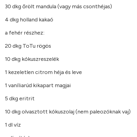
30 dkg őrölt mandula (vagy más csonthéjas)
4 dkg holland kakaó
a fehér részhez:
20 dkg ToTu rögös
10 dkg kókuszreszelék
1 kezeletlen citrom héja és leve
1 vaníliarúd kikapart magjai
5 dkg eritrit
10 dkg olvasztott kókuszolaj (nem paleozóknak vaj)
1 dl víz