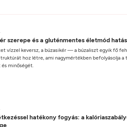
.
kér szerepe és a gluténmentes életmód hatá
et vízzel keversz, a búzasikér — a búzaliszt egyik fő fe
struktúrát hoz létre, ami nagymértékben befolyásolja a 
 és minőségét.
.
tkezéssel hatékony fogyás: a kalóriaszabál
ége