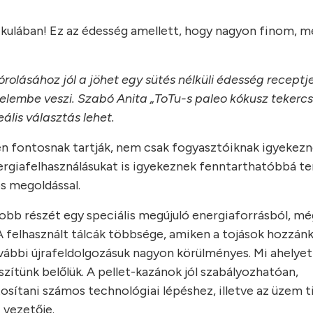
nikulában! Ez az édesség amellett, hogy nagyon finom, m
olásához jól a jöhet egy sütés nélküli édesség receptje
gyelembe veszi. Szabó Anita „ToTu-s paleo kókusz tekercs
lis választás lehet.
en fontosnak tartják, nem csak fogyasztóiknak igyekez
ergiafelhasználásukat is igyekeznek fenntarthatóbbá te
s megoldással.
obb részét egy speciális megújuló energiaforrásból, m
A felhasznált tálcák többsége, amiken a tojások hozzán
vábbi újrafeldolgozásuk nagyon körülményes. Mi ahelyet
szítünk belőlük. A pellet-kazánok jól szabályozhatóan,
sítani számos technológiai lépéshez, illetve az üzem t
 vezetője.