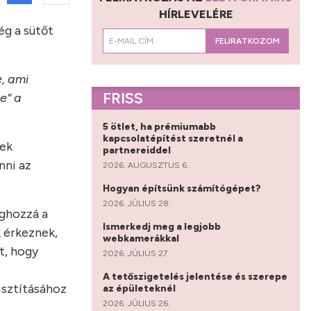
HÍRLEVELÉRE
ég a sütőt
FELIRATKOZOM
, ami
FRISS
e” a
5 ötlet, ha prémiumabb
kapcsolatépítést szeretnél a
nek
partnereiddel
nni az
2026. AUGUSZTUS 6.
Hogyan építsünk számítógépet?
2026. JÚLIUS 28.
éghozzá a
Ismerkedj meg a legjobb
k érkeznek,
webkamerákkal
t, hogy
2026. JÚLIUS 27.
A tetőszigetelés jelentése és szerepe
isztításához
az épületeknél
2026. JÚLIUS 26.