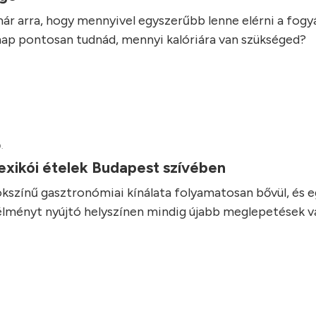
ár arra, hogy mennyivel egyszerűbb lenne elérni a fogyás
ap pontosan tudnád, mennyi kalóriára van szükséged?
.
exikói ételek Budapest szívében
kszínű gasztronómiai kínálata folyamatosan bővül, és 
élményt nyújtó helyszínen mindig újabb meglepetések vá