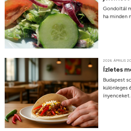
Gondoltál m
ha minden n
2026. ÁPRILIS 20
Ízletes m
Budapest so
különleges 
ínyenceket.