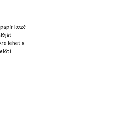
őpapír közé
lóját
re lehet a
előtt