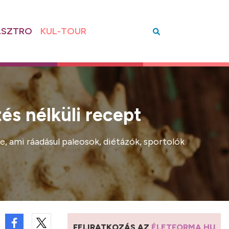
SZTRO
KUL-TOUR
és nélküli recept
e, ami ráadásul paleosok, diétázók, sportolók
FELIRATKOZÁS AZ
ÉLETFORMA.HU