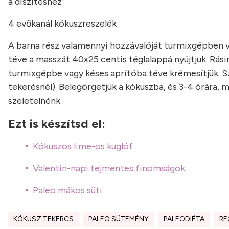
a díszítéshez:
4 evőkanál kókuszreszelék
A barna rész valamennyi hozzávalóját turmixgépben 
téve a masszát 40x25 centis téglalappá nyújtjuk. Rási
turmixgépbe vagy késes aprítóba téve krémesítjük. Szo
tekerésnél). Belegörgetjük a kókuszba, és 3-4 órára, 
szeletelnénk.
Ezt is készítsd el:
Kókuszos lime-os kuglóf
Valentin-napi tejmentes finomságok
Paleo mákos süti
KÓKUSZ TEKERCS
PALEO SÜTEMÉNY
PALEODIÉTA
RE