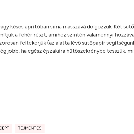
vagy késes aprítóban sima masszává dolgozzuk. Két süt
mítjuk a fehér részt, amihez szintén valamennyi hozzáva
rosan feltekerjük (az alatta lévő sütőpapír segítségünk
még jobb, ha egész éjszakára hűtőszekrénybe tesszük, mi
CEPT
TEJMENTES