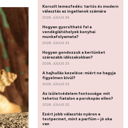
Korcolt lemezfedés: tartós és modern
választás az ingatlanok számára
2026. JÚLIUS 24.
Hogyan gyorsítható fel a
vendéglátóhelyek konyhai
munkafolyamata?
2026. JÚLIUS 23.
Hogyan gondozzuk a kertünket
szárazabb időszakokban?
2026. JÚLIUS 23.
A hajhullás kezelése: miért ne hagyja
figyelmen kívül?
2026. JÚLIUS 23.
Az ízületvédelem fontossága: mit
tehetsz fiatalon a porckopás ellen?
2026. JÚLIUS 22.
Ezért jobb választás nyáron a
testpermet, mint a parfüm – jó oka
van