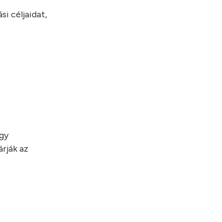
i céljaidat,
egy
rják az