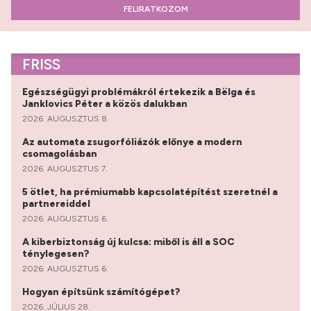
FELIRATKOZOM
FRISS
Egészségügyi problémákról értekezik a Bëlga és
Janklovics Péter a közös dalukban
2026. AUGUSZTUS 8.
Az automata zsugorfóliázók előnye a modern
csomagolásban
2026. AUGUSZTUS 7.
5 ötlet, ha prémiumabb kapcsolatépítést szeretnél a
partnereiddel
2026. AUGUSZTUS 6.
A kiberbiztonság új kulcsa: miből is áll a SOC
ténylegesen?
2026. AUGUSZTUS 6.
Hogyan építsünk számítógépet?
2026. JÚLIUS 28.