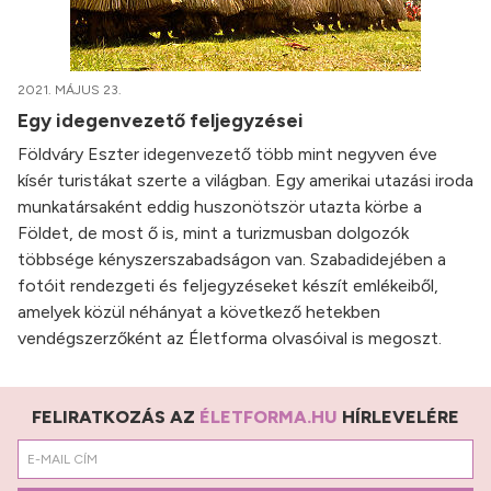
2021. MÁJUS 23.
Egy idegenvezető feljegyzései
Földváry Eszter idegenvezető több mint negyven éve
kísér turistákat szerte a világban. Egy amerikai utazási iroda
munkatársaként eddig huszonötször utazta körbe a
Földet, de most ő is, mint a turizmusban dolgozók
többsége kényszerszabadságon van. Szabadidejében a
fotóit rendezgeti és feljegyzéseket készít emlékeiből,
amelyek közül néhányat a következő hetekben
vendégszerzőként az Életforma olvasóival is megoszt.
FELIRATKOZÁS AZ
ÉLETFORMA.HU
HÍRLEVELÉRE