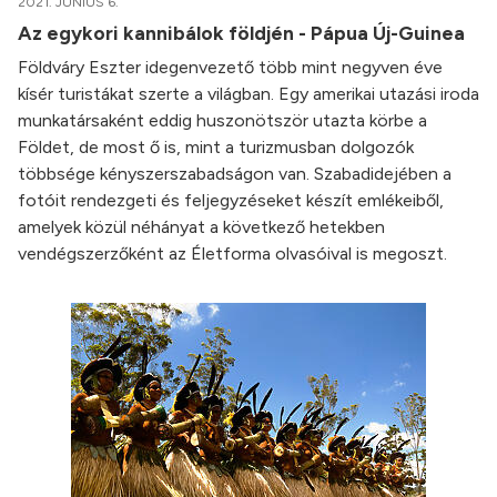
2021. JÚNIUS 6.
Az egykori kannibálok földjén - Pápua Új-Guinea
Földváry Eszter idegenvezető több mint negyven éve
kísér turistákat szerte a világban. Egy amerikai utazási iroda
munkatársaként eddig huszonötször utazta körbe a
Földet, de most ő is, mint a turizmusban dolgozók
többsége kényszerszabadságon van. Szabadidejében a
fotóit rendezgeti és feljegyzéseket készít emlékeiből,
amelyek közül néhányat a következő hetekben
vendégszerzőként az Életforma olvasóival is megoszt.