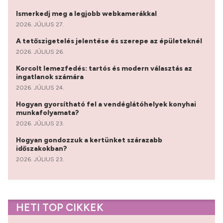
Ismerkedj meg a legjobb webkamerákkal
2026. JÚLIUS 27.
A tetőszigetelés jelentése és szerepe az épületeknél
2026. JÚLIUS 26.
Korcolt lemezfedés: tartós és modern választás az
ingatlanok számára
2026. JÚLIUS 24.
Hogyan gyorsítható fel a vendéglátóhelyek konyhai
munkafolyamata?
2026. JÚLIUS 23.
Hogyan gondozzuk a kertünket szárazabb
időszakokban?
2026. JÚLIUS 23.
HETI TOP CIKKEK