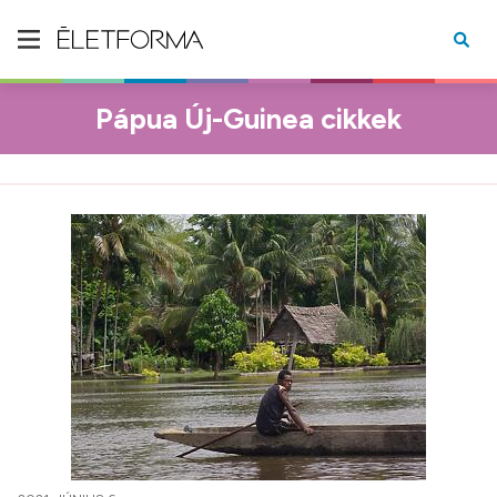
Pápua Új-Guinea cikkek