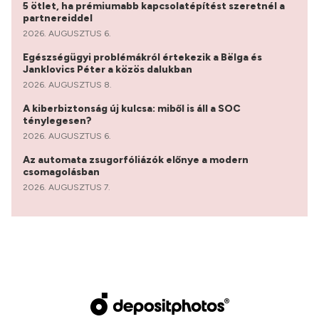
5 ötlet, ha prémiumabb kapcsolatépítést szeretnél a
partnereiddel
2026. AUGUSZTUS 6.
Egészségügyi problémákról értekezik a Bëlga és
Janklovics Péter a közös dalukban
2026. AUGUSZTUS 8.
A kiberbiztonság új kulcsa: miből is áll a SOC
ténylegesen?
2026. AUGUSZTUS 6.
Az automata zsugorfóliázók előnye a modern
csomagolásban
2026. AUGUSZTUS 7.