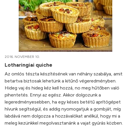
2016. NOVEMBER 10.
Lotharingiai quiche
Az omlós tészta készítésének van néhány szabálya, amit
betartva biztosak lehetünk a kitűnő végeredményben.
Hideg vaj és hideg kéz kell hozzá, no meg hűtőben való
pihentetés. Ennyi az egész. Akkor dolgozunk a
legeredményesebben, ha egy késes betétű aprítógépet
hívunk segítségül, és addig nyomogatjuk a gombját, míg
labdává nem dolgozza a hozzávalókat anélkül, hogy mi a
meleg kezünkkel megolvasztanánk a vajat gyúrás közben.