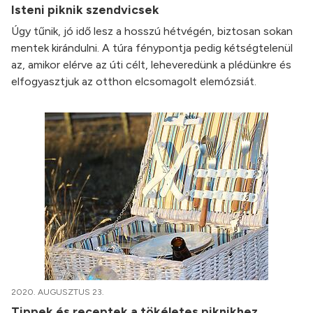
Isteni piknik szendvicsek
Úgy tűnik, jó idő lesz a hosszú hétvégén, biztosan sokan
mentek kirándulni. A túra fénypontja pedig kétségtelenül
az, amikor elérve az úti célt, leheveredünk a plédünkre és
elfogyasztjuk az otthon elcsomagolt elemózsiát.
2020. AUGUSZTUS 23.
Tippek és receptek a tökéletes piknikhez