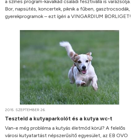
a színes program-kavalkád családi fesztivállá is varázsolja.
Bor, napsütés, koncertek, piknik a fűben, gasztrocsodák,
gyerekprogramok – ezt ígéri a VINGARDIUM BORLIGET!
2015. SZEPTEMBER 26.
Teszteld a kutyaparkolót és a kutya wc-t
Van-e még probléma a kutyás életmód körül? A felelős
városi kutyatartást népszerűsítő egyesület, az EB OVO