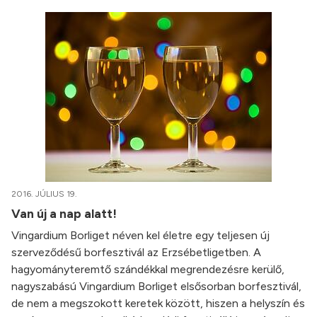
2016. JÚLIUS 19.
Van új a nap alatt!
Vingardium Borliget néven kel életre egy teljesen új
szerveződésű borfesztivál az Erzsébetligetben. A
hagyományteremtő szándékkal megrendezésre kerülő,
nagyszabású Vingardium Borliget elsősorban borfesztivál,
de nem a megszokott keretek között, hiszen a helyszín és