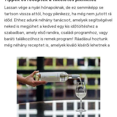
Lassan vége a nyári hónapoknak, de ez semmiképp se
tartson vissza attól, hogy piknikezz, ha még nem jutott rá
időd. Ehhez adunk néhány tanácsot, amelyek segítségével
neked is megjöhet a kedved egy kis időtöltéshez a
szabadban, amely első randira, családi programhoz, vagy
baráti találkozóhoz is remek program! Ráadásul hoztunk
még néhány receptet is, amelyek kiváló kísérői lehetnek a