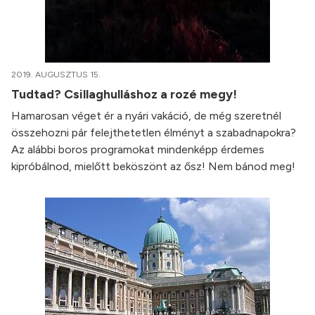
2019. AUGUSZTUS 15.
Tudtad? Csillaghulláshoz a rozé megy!
Hamarosan véget ér a nyári vakáció, de még szeretnél
összehozni pár felejthetetlen élményt a szabadnapokra?
Az alábbi boros programokat mindenképp érdemes
kipróbálnod, mielőtt beköszönt az ősz! Nem bánod meg!