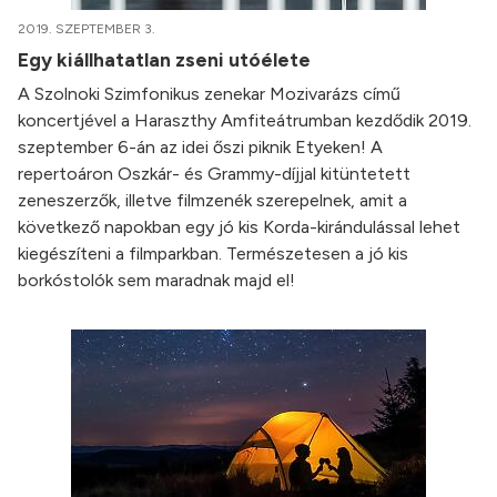
2019. SZEPTEMBER 3.
Egy kiállhatatlan zseni utóélete
A Szolnoki Szimfonikus zenekar Mozivarázs című
koncertjével a Haraszthy Amfiteátrumban kezdődik 2019.
szeptember 6-án az idei őszi piknik Etyeken! A
repertoáron Oszkár- és Grammy-díjjal kitüntetett
zeneszerzők, illetve filmzenék szerepelnek, amit a
következő napokban egy jó kis Korda-kirándulással lehet
kiegészíteni a filmparkban. Természetesen a jó kis
borkóstolók sem maradnak majd el!