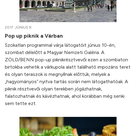
2017. JÚNIUS 9.
Pop up piknik a Várban
Szokatlan programmal várja látogatóit június 10-én,
szombat délelőtt a Magyar Nemzeti Galéria. A
ZÖLD/BENN pop-up piknikrésztvevői ezen a szombaton
birtokba vehetik a várkupola alatt található impozáns teret
és olyan teraszok is megnyílnak előttük, melyek a
„hagyományos” nyitva tartás során nem látogathatóak. A
piknik résztvevői olyan terekben jógázhatnak,
falatozhatnak és kávézhatnak, ahol korábban még senki
sem tette ezt.