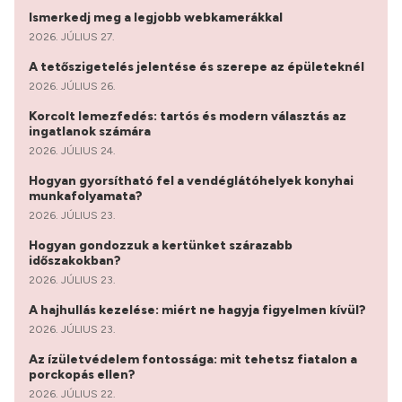
Ismerkedj meg a legjobb webkamerákkal
2026. JÚLIUS 27.
A tetőszigetelés jelentése és szerepe az épületeknél
2026. JÚLIUS 26.
Korcolt lemezfedés: tartós és modern választás az
ingatlanok számára
2026. JÚLIUS 24.
Hogyan gyorsítható fel a vendéglátóhelyek konyhai
munkafolyamata?
2026. JÚLIUS 23.
Hogyan gondozzuk a kertünket szárazabb
időszakokban?
2026. JÚLIUS 23.
A hajhullás kezelése: miért ne hagyja figyelmen kívül?
2026. JÚLIUS 23.
Az ízületvédelem fontossága: mit tehetsz fiatalon a
porckopás ellen?
2026. JÚLIUS 22.