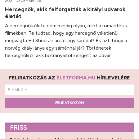
2021. DECEMBER 26.
Hercegnők, akik felforgatták a királyi udvarok
életét
A hercegnők élete nem mindig olyan, mint a romantikus
filmekben. Te tudtad, hogy egy hercegnő véletlenül
megvágta Ed Sheeran arcát egy karddal? És azt, hogy a
norvég király lánya egy sámánnal jár? Történetek
hercegnőkről, akik botrányaitól zengett az udvar.
FELIRATKOZÁS AZ
ÉLETFORMA.HU
HÍRLEVELÉRE
FELIRATKOZOM
FRISS