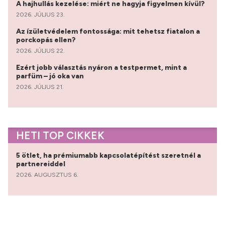
A hajhullás kezelése: miért ne hagyja figyelmen kívül?
2026. JÚLIUS 23.
Az ízületvédelem fontossága: mit tehetsz fiatalon a
porckopás ellen?
2026. JÚLIUS 22.
Ezért jobb választás nyáron a testpermet, mint a
parfüm – jó oka van
2026. JÚLIUS 21.
HETI TOP CIKKEK
5 ötlet, ha prémiumabb kapcsolatépítést szeretnél a
partnereiddel
2026. AUGUSZTUS 6.