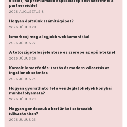
5 ötlet, ha prémiumabb kapcsolatépítést szeretnél a
partnereiddel
2026. AUGUSZTUS 6.
Hogyan építsünk számítógépet?
2026. JÚLIUS 28.
Ismerkedj meg a legjobb webkamerákkal
2026. JÚLIUS 27.
A tetőszigetelés jelentése és szerepe az épületeknél
2026. JÚLIUS 26.
Korcolt lemezfedés: tartós és modern választás az
ingatlanok számára
2026. JÚLIUS 24.
Hogyan gyorsítható fel a vendéglátóhelyek konyhai
munkafolyamata?
2026. JÚLIUS 23.
Hogyan gondozzuk a kertünket szárazabb
időszakokban?
2026. JÚLIUS 23.