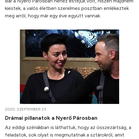
Bár a Nyerő Párosban nehéz estéjük volt, hiszen majdnem
kiestek, a valós életben szerelmes posztban emlékeztek
meg arról, hogy már egy éve együtt vannak.
2020. SZEPTEMBER 23.
Drámai pillanatok a Nyerő Párosban
Az eddigi szériákban is láthattuk, hogy az összezártság, a
feladatok, sok olyat is megmutatnak a sztárokról, amit