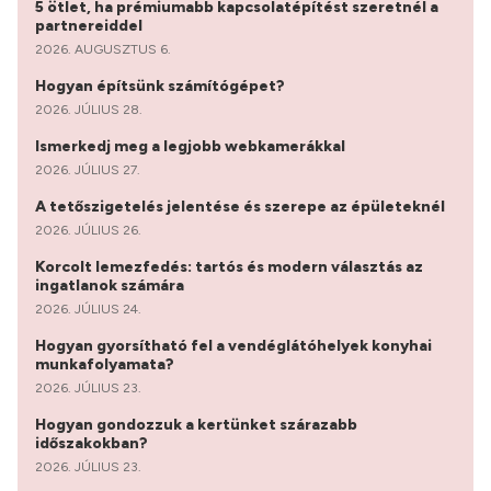
5 ötlet, ha prémiumabb kapcsolatépítést szeretnél a
partnereiddel
2026. AUGUSZTUS 6.
Hogyan építsünk számítógépet?
2026. JÚLIUS 28.
Ismerkedj meg a legjobb webkamerákkal
2026. JÚLIUS 27.
A tetőszigetelés jelentése és szerepe az épületeknél
2026. JÚLIUS 26.
Korcolt lemezfedés: tartós és modern választás az
ingatlanok számára
2026. JÚLIUS 24.
Hogyan gyorsítható fel a vendéglátóhelyek konyhai
munkafolyamata?
2026. JÚLIUS 23.
Hogyan gondozzuk a kertünket szárazabb
időszakokban?
2026. JÚLIUS 23.