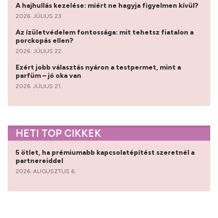
A hajhullás kezelése: miért ne hagyja figyelmen kívül?
2026. JÚLIUS 23.
Az ízületvédelem fontossága: mit tehetsz fiatalon a
porckopás ellen?
2026. JÚLIUS 22.
Ezért jobb választás nyáron a testpermet, mint a
parfüm – jó oka van
2026. JÚLIUS 21.
HETI TOP CIKKEK
5 ötlet, ha prémiumabb kapcsolatépítést szeretnél a
partnereiddel
2026. AUGUSZTUS 6.