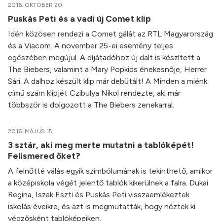
2016. OKTÓBER 20.
Puskás Peti és a vadi új Comet klip
Idén közösen rendezi a Comet gálát az RTL Magyarország
és a Viacom. A november 25-ei esemény teljes
egészében megújul. A díjátadóhoz új dalt is készített a
The Biebers, valamint a Mary Popkids énekesnője, Herrer
Sári. A dalhoz készült klip már debütált! A Minden a miénk
című szám klipjét Czibulya Nikol rendezte, aki már
többször is dolgozott a The Biebers zenekarral.
2016. MÁJUS 15.
3 sztár, aki meg merte mutatni a tablóképét!
Felismered őket?
A felnőtté válás egyik szimbólumának is tekinthető, amikor
a középiskola végét jelentő tablók kikerülnek a falra. Dukai
Regina, Iszak Eszti és Puskás Peti visszaemlékeztek
iskolás éveikre, és azt is megmutatták, hogy néztek ki
végzősként tablóképeiken.