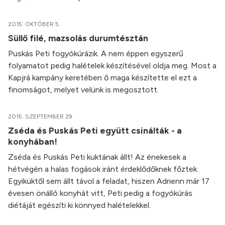
2015. OKTÓBER 5.
Süllő filé, mazsolás durumtésztán
Puskás Peti fogyókúrázik. A nem éppen egyszerű
folyamatot pedig halételek készítésével oldja meg. Most a
Kapjrá kampány keretében ő maga készítette el ezt a
finomságot, melyet velünk is megosztott.
2015. SZEPTEMBER 29.
Zséda és Puskás Peti együtt csinálták - a
konyhában!
Zséda és Puskás Peti kuktának állt! Az énekesek a
hétvégén a halas fogások iránt érdeklődőknek főztek.
Egyiküktől sem állt távol a feladat, hiszen Adrienn már 17
évesen önálló konyhát vitt, Peti pedig a fogyókúrás
diétáját egészíti ki könnyed halételekkel.