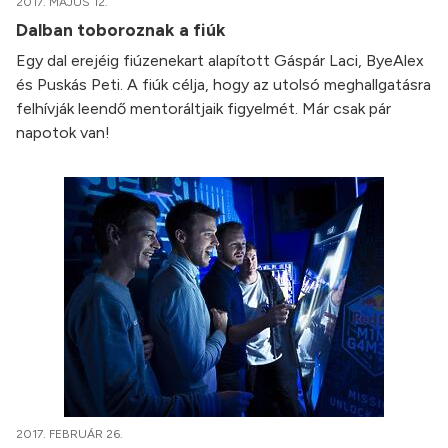
2017. MÁJUS 12.
Dalban toboroznak a fiúk
Egy dal erejéig fiúzenekart alapított Gáspár Laci, ByeAlex
és Puskás Peti. A fiúk célja, hogy az utolsó meghallgatásra
felhívják leendő mentoráltjaik figyelmét. Már csak pár
napotok van!
2017. FEBRUÁR 26.