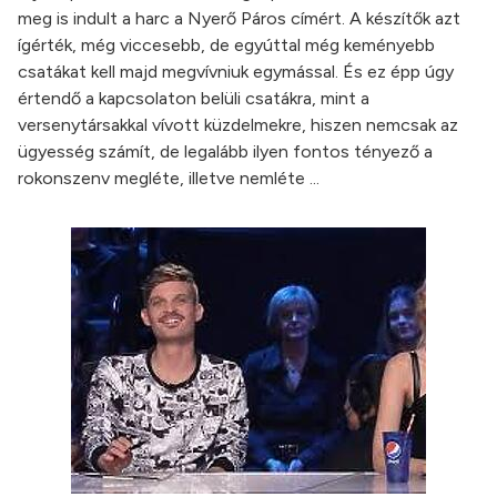
meg is indult a harc a Nyerő Páros címért. A készítők azt
ígérték, még viccesebb, de egyúttal még keményebb
csatákat kell majd megvívniuk egymással. És ez épp úgy
értendő a kapcsolaton belüli csatákra, mint a
versenytársakkal vívott küzdelmekre, hiszen nemcsak az
ügyesség számít, de legalább ilyen fontos tényező a
rokonszenv megléte, illetve nemléte ...