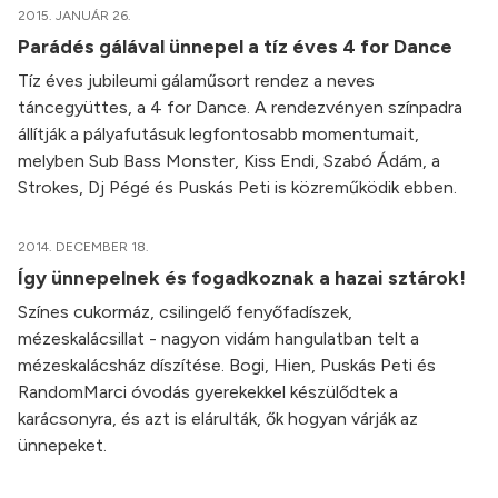
2015. JANUÁR 26.
Parádés gálával ünnepel a tíz éves 4 for Dance
Tíz éves jubileumi gálaműsort rendez a neves
táncegyüttes, a 4 for Dance. A rendezvényen színpadra
állítják a pályafutásuk legfontosabb momentumait,
melyben Sub Bass Monster, Kiss Endi, Szabó Ádám, a
Strokes, Dj Pégé és Puskás Peti is közreműködik ebben.
2014. DECEMBER 18.
Így ünnepelnek és fogadkoznak a hazai sztárok!
Színes cukormáz, csilingelő fenyőfadíszek,
mézeskalácsillat - nagyon vidám hangulatban telt a
mézeskalácsház díszítése. Bogi, Hien, Puskás Peti és
RandomMarci óvodás gyerekekkel készülődtek a
karácsonyra, és azt is elárulták, ők hogyan várják az
ünnepeket.