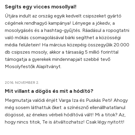
Segíts egy vicces mosollyal!
Útjára indult az ország egyik kedvelt csipszeket gyártó
cégének rendhagyó kampánya! Lényege a jókedv, a
mosolygásés és a hashtag-gyűjtés. Ráadásul a ropogtatni
való mókás csomagolásával bárki segíthet a közösségi
média felületein! Ha március közepéig összegyűlik 20.000
db csipszes mosoly, akkor a társaság 5 millió forinttal
támogatja a gyerekek mindennapjait szebbé tevő
Mosolyfestők Alapítványt.
2016. NOVEMBER 2.
Mit villant a dögös és mit a hódító?
Megmutatja valódi énjét Varga Iza és Puskás Peti! Ahogy
még sosem láthattuk őket: a színésznő ellenállhatatlanul
dögössé, az énekes vérbeli hódítóvá vált! Mi a titok? Az,
hogy nincs titok, Te is átváltozhatsz! Csak légy nyitott!