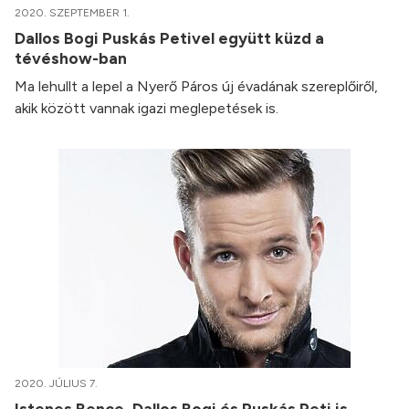
2020. SZEPTEMBER 1.
Dallos Bogi Puskás Petivel együtt küzd a
tévéshow-ban
Ma lehullt a lepel a Nyerő Páros új évadának szereplőiről,
akik között vannak igazi meglepetések is.
2020. JÚLIUS 7.
Istenes Bence, Dallos Bogi és Puskás Peti is