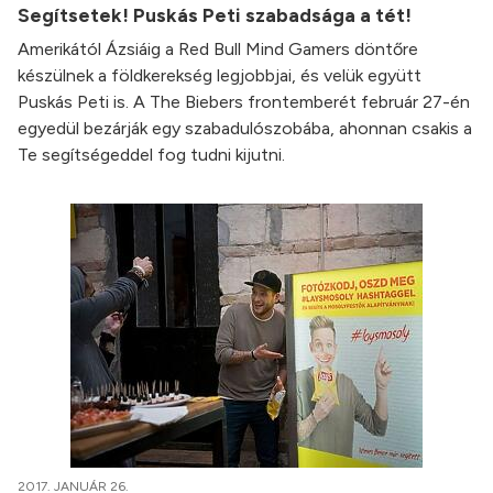
Segítsetek! Puskás Peti szabadsága a tét!
Amerikától Ázsiáig a Red Bull Mind Gamers döntőre
készülnek a földkerekség legjobbjai, és velük együtt
Puskás Peti is. A The Biebers frontemberét február 27-én
egyedül bezárják egy szabadulószobába, ahonnan csakis a
Te segítségeddel fog tudni kijutni.
2017. JANUÁR 26.