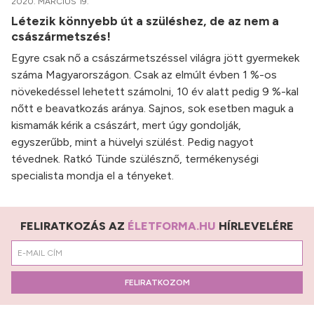
2020. MÁRCIUS 19.
Létezik könnyebb út a szüléshez, de az nem a
császármetszés!
Egyre csak nő a császármetszéssel világra jött gyermekek
száma Magyarországon. Csak az elmúlt évben 1 %-os
növekedéssel lehetett számolni, 10 év alatt pedig 9 %-kal
nőtt e beavatkozás aránya. Sajnos, sok esetben maguk a
kismamák kérik a császárt, mert úgy gondolják,
egyszerűbb, mint a hüvelyi szülést. Pedig nagyot
tévednek. Ratkó Tünde szülésznő, termékenységi
specialista mondja el a tényeket.
FELIRATKOZÁS AZ
ÉLETFORMA.HU
HÍRLEVELÉRE
FELIRATKOZOM