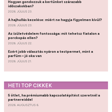
Hogyan gondozzuk a kertünket szárazabb
időszakokban?
2026. JÚLIUS 23.
A hajhullás kezelése: miért ne hagyja figyelmen kívül?
2026. JÚLIUS 23.
Az ízületvédelem fontossága: mit tehetsz fiatalon a
porckopás ellen?
2026. JÚLIUS 22.
Ezért jobb választás nyáron a testpermet, mint a
parfüm – jó oka van
2026. JÚLIUS 21.
HETI TOP CIKKEK
5 ötlet, ha prémiumabb kapcsolatépítést szeretnél a
partnereiddel
2026. AUGUSZTUS 6.