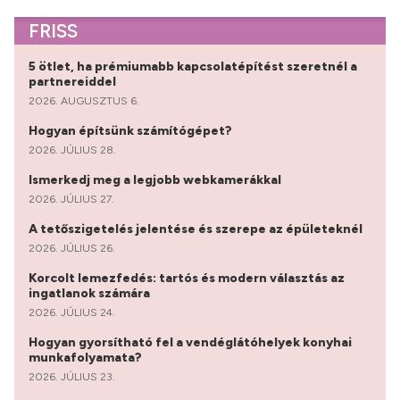
FRISS
5 ötlet, ha prémiumabb kapcsolatépítést szeretnél a
partnereiddel
2026. AUGUSZTUS 6.
Hogyan építsünk számítógépet?
2026. JÚLIUS 28.
Ismerkedj meg a legjobb webkamerákkal
2026. JÚLIUS 27.
A tetőszigetelés jelentése és szerepe az épületeknél
2026. JÚLIUS 26.
Korcolt lemezfedés: tartós és modern választás az
ingatlanok számára
2026. JÚLIUS 24.
Hogyan gyorsítható fel a vendéglátóhelyek konyhai
munkafolyamata?
2026. JÚLIUS 23.