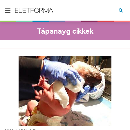
Tápanayg cikkek