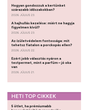
Hogyan gondozzuk a kertünket
szárazabb időszakokban?
2026. JÚLIUS 23.
A hajhullás kezelése: miért ne hagyja
figyelmen kívül?
2026. JÚLIUS 23.
Az ízületvédelem fontossága: mit
tehetsz fiatalon a porckopás ellen?
2026. JÚLIUS 22.
Ezért jobb választás nyáron a
testpermet, mint a parfüm – jó oka
van
2026. JÚLIUS 21.
HETI TOP CIKKEK
5 ötlet, ha prémiumabb