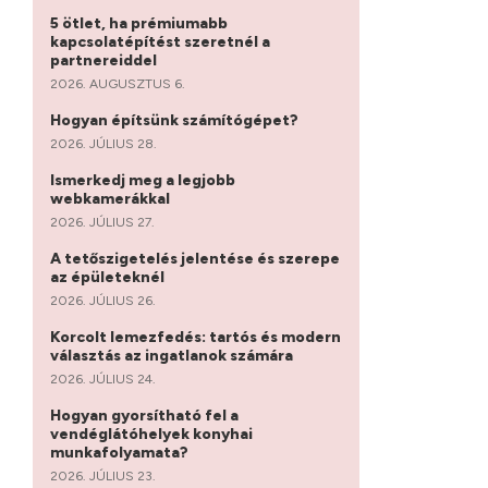
5 ötlet, ha prémiumabb
kapcsolatépítést szeretnél a
partnereiddel
2026. AUGUSZTUS 6.
Hogyan építsünk számítógépet?
2026. JÚLIUS 28.
Ismerkedj meg a legjobb
webkamerákkal
2026. JÚLIUS 27.
A tetőszigetelés jelentése és szerepe
az épületeknél
2026. JÚLIUS 26.
Korcolt lemezfedés: tartós és modern
választás az ingatlanok számára
2026. JÚLIUS 24.
Hogyan gyorsítható fel a
vendéglátóhelyek konyhai
munkafolyamata?
2026. JÚLIUS 23.