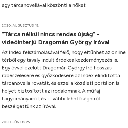
egy tárcanovellával köszönti a nőket.
2020. AUGUSZTUS 15.
"Tárca nélkül nincs rendes újság" -
videóinterjú Dragomán György íróval
Az Index felszámolásával félő, hogy eltűnhet az online
térből egy tavaly indult érdekes kezdeményezés is.
Egy évvel ezelőtt Dragomán György író hosszas
rábeszélésére és győzködésére az Index elindította
tárcanovella rovatát, és ezzel a közéleti portálon is
helyet biztosított az irodalomnak. A műfaj
hagyományairól, és további lehetőségeiről
beszélgettünk az íróval.
2020. JÚNIUS 25.