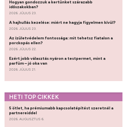
Hogyan gondozzuk a kertünket szárazabb
időszakokban?
2026. JÚLIUS 23.
A hajhullás kezelése: miért ne hagyja figyelmen kívül?
2026. JÚLIUS 23.
Az ízületvédelem fontossága: mit tehetsz fiatalon a
porckopás ellen?
2026. JÚLIUS 22.
Ezért jobb választás nyáron a testpermet, mint a
parfüm – jó oka van
2026. JÚLIUS 21.
HETI TOP CIKKEK
5 ötlet, ha prémiumabb kapcsolatépítést szeretnél a
partnereiddel
2026. AUGUSZTUS 6.