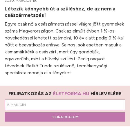
2020. MÁRCIUS 19.
Létezik könnyebb út a szüléshez, de az nem a
császármetszés!
Egyre csak nő a császármetszéssel világra jött gyermekek
száma Magyarországon. Csak az elmúlt évben 1 %-os
növekedéssel lehetett számolni, 10 év alatt pedig 9 %-kal
nőtt e beavatkozás aránya. Sajnos, sok esetben maguk a
kismamák kérik a császárt, mert úgy gondolják,
egyszerűbb, mint a hüvelyi szülést. Pedig nagyot
tévednek. Ratkó Tünde szülésznő, termékenységi
specialista mondja el a tényeket.
FELIRATKOZÁS AZ
ÉLETFORMA.HU
HÍRLEVELÉRE
FELIRATKOZOM