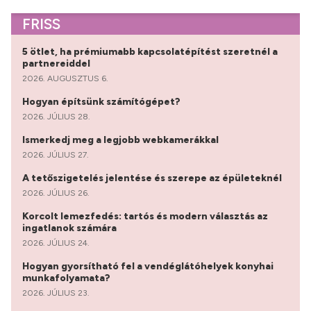
FRISS
5 ötlet, ha prémiumabb kapcsolatépítést szeretnél a
partnereiddel
2026. AUGUSZTUS 6.
Hogyan építsünk számítógépet?
2026. JÚLIUS 28.
Ismerkedj meg a legjobb webkamerákkal
2026. JÚLIUS 27.
A tetőszigetelés jelentése és szerepe az épületeknél
2026. JÚLIUS 26.
Korcolt lemezfedés: tartós és modern választás az
ingatlanok számára
2026. JÚLIUS 24.
Hogyan gyorsítható fel a vendéglátóhelyek konyhai
munkafolyamata?
2026. JÚLIUS 23.