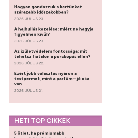
Hogyan gondozzuk a kertünket
szárazabb időszakokban?
2026. JÚLIUS 23.
A hajhullás kezelése: miért ne hagyja
figyelmen kívül?
2026. JÚLIUS 23.
Az ízületvédelem fontossága: mit
tehetsz fiatalon a porckopás ellen?
2026. JÚLIUS 22.
Ezért jobb választás nyáron a
testpermet, mint a parfüm – jó oka
van
2026. JÚLIUS 21.
HETI TOP CIKKEK
5 ötlet, ha prémiumabb