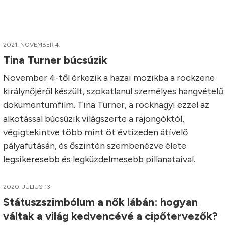
2021. NOVEMBER 4.
Tina Turner búcsúzik
November 4-től érkezik a hazai mozikba a rockzene
királynőjéről készült, szokatlanul személyes hangvételű
dokumentumfilm. Tina Turner, a rocknagyi ezzel az
alkotással búcsúzik világszerte a rajongóktól,
végigtekintve több mint öt évtizeden átívelő
pályafutásán, és őszintén szembenézve élete
legsikeresebb és legküzdelmesebb pillanataival.
2020. JÚLIUS 13.
Státuszszimbólum a nők lábán: hogyan
váltak a világ kedvencévé a cipőtervezők?