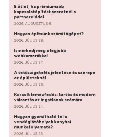
5 ötlet, ha prémiumabb
kapcsolatépítést szeretnél a
partnereiddel
2026. AUGUSZTUS 6.
Hogyan építsünk számítógépet?
2026. JÚLIUS 28.
Ismerkedj meg a legjobb
webkamerákkal
2026. JÚLIUS 27.
A tetőszigetelés jelentése és szerepe
az épületeknél
2026. JÚLIUS 26.
Korcolt lemezfedés: tartós és modern
választás az ingatlanok számára
2026. JÚLIUS 24.
Hogyan gyorsítható fel a
vendéglátóhelyek konyhai
munkafolyamata?
2026. JÚLIUS 23.