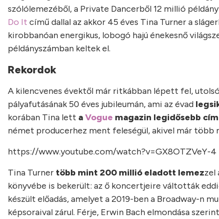
szólólemezéből, a Private Dancerből 12 millió példány
Do It
című dallal az akkor 45 éves Tina Turner a sláge
kirobbanóan energikus, lobogó hajú énekesnő világsze
példányszámban keltek el.
Rekordok
A kilencvenes évektől már ritkábban lépett fel, utols
pályafutásának 50 éves jubileumán, ami az évad
legsi
korában Tina lett
a
Vogue
magazin legidősebb cím
német producerhez ment feleségül, akivel már több m
https://www.youtube.com/watch?v=GX8OTZVeY-4
Tina Turner
több mint 200 millió eladott lemez
zel
könyvébe is bekerült: az ő koncertjeire váltották edd
készült előadás, amelyet a 2019-ben a Broadway-n mut
képsoraival zárul. Férje, Erwin Bach elmondása szerin