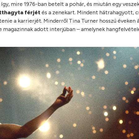
l így, mire 1976-ban betelt a pohár, és miután egy vesze
tthagyta férjét
és a zenekart. Mindent hátrahagyott, c
ítenie a karrierjét. Minderről Tina Turner hosszú éveken á
le magazinnak adott interjúban – amelynek hangfelvétele