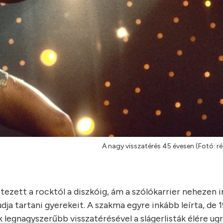
A nagy visszatérés 45 évesen (Fotó: rés
zett a rocktól a diszkóig, ám a szólókarrier nehezen in
tudja tartani gyerekeit. A szakma egyre inkább leírta, de
 legnagyszerűbb visszatérésével a slágerlisták élére ug