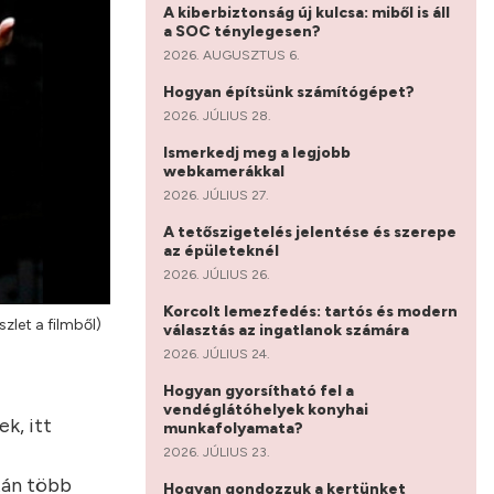
A kiberbiztonság új kulcsa: miből is áll
a SOC ténylegesen?
2026. AUGUSZTUS 6.
Hogyan építsünk számítógépet?
2026. JÚLIUS 28.
Ismerkedj meg a legjobb
webkamerákkal
2026. JÚLIUS 27.
A tetőszigetelés jelentése és szerepe
az épületeknél
2026. JÚLIUS 26.
Korcolt lemezfedés: tartós és modern
zlet a filmből)
választás az ingatlanok számára
2026. JÚLIUS 24.
Hogyan gyorsítható fel a
vendéglátóhelyek konyhai
k, itt
munkafolyamata?
2026. JÚLIUS 23.
tán több
Hogyan gondozzuk a kertünket