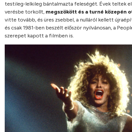
testileg-lelkileg bántalmazta feleségét. Évek teltek e
verésbe torkollt,
megszökött és a turné közepén o
vitte tovább, és üres zsebbel, a nulláról kellett újraép
és csak 1981-ben beszélt először nyilvánosan, a Peop
szerepet kapott a filmben is.