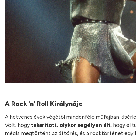
A Rock 'n' Roll Királynője
A hetvenes évek végétől mindenféle műfajban kísérlete
Volt, hogy
takarított, olykor segélyen élt
, hogy el 
mégis megtörtént az áttörés, és a rocktörténet egyik