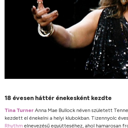
18 évesen háttér énekesként kezdte
Tina Turner
Anna Mae Bullock néven született Tennes
kezdett el énekelni a helyi klubokban. Tizennyolc éve
Rhythm
elnevezésű együtteséhez, ahol hamarosan fron