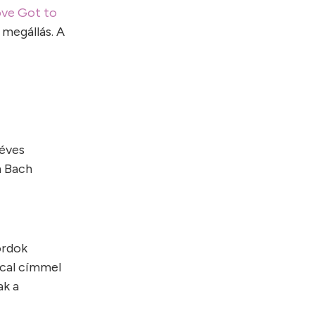
ove Got to
 megállás. A
 éves
n Bach
ordok
ical címmel
ak a