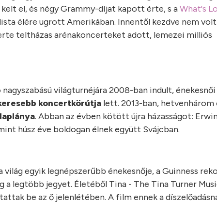
 kelt el, és négy Grammy-díjat kapott érte, s a
What's L
rlista élére ugrott Amerikában. Innentől kezdve nem volt
rte teltházas arénakoncerteket adott, lemezei milliós
ó nagyszabású világturnéjára 2008-ban indult, énekesnői
keresebb koncertkörútja
lett. 2013-ban, hetvenhárom
laplánya
. Abban az évben kötött újra házasságot: Erwi
int húsz éve boldogan élnek együtt Svájcban.
 a világ egyik legnépszerűbb énekesnője, a Guinness rek
ig a legtöbb jegyet. Életéből Tina - The Tina Turner Mus
attak be az ő jelenlétében. A film ennek a díszelőadásn
t