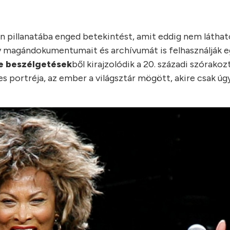
n pillanatába enged betekintést, amit eddig nem láthat
gy magándokumentumait és archívumát is felhasználják 
te beszélgetések
ből kirajzolódik a 20. századi szórakoz
portréja, az ember a világsztár mögött, akire csak úg