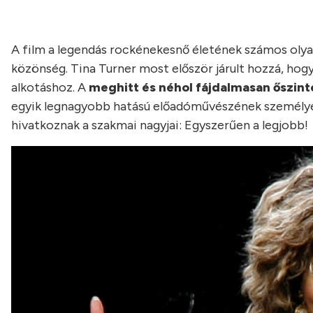
A film a legendás rockénekesnő életének számos olya
közönség. Tina Turner most először járult hozzá, ho
alkotáshoz. A
meghitt és néhol fájdalmasan őszin
egyik legnagyobb hatású előadóművészének személyes 
hivatkoznak a szakmai nagyjai: Egyszerűen a legjobb!