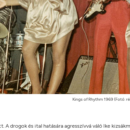
Kings of Rhythm 1969 (Fotó: rés
 A drogok és ital hatására agresszívvá váló Ike kizsák