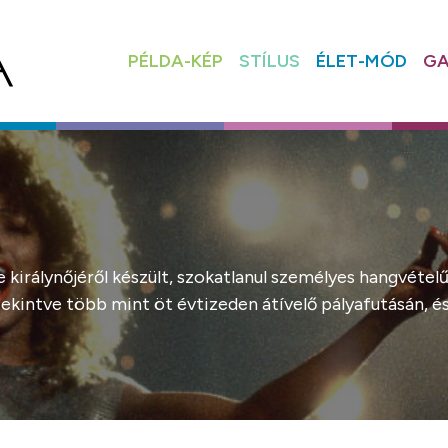
PÉLDA-KÉP
STÍLUS
ÉLET-MÓD
GA
királynőjéről készült, szokatlanul személyes hangvétel
igtekintve több mint öt évtizeden átívelő pályafutásán,