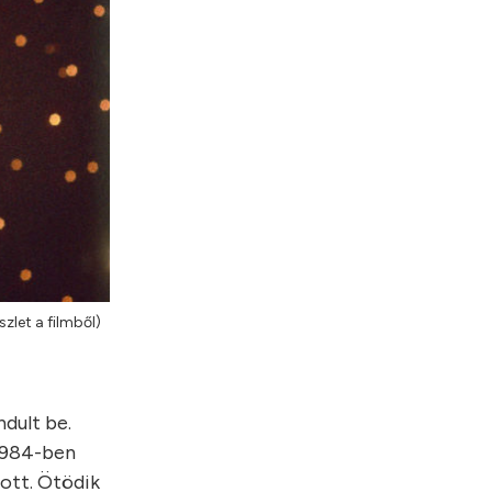
zlet a filmből)
dult be.
 1984-ben
rott. Ötödik