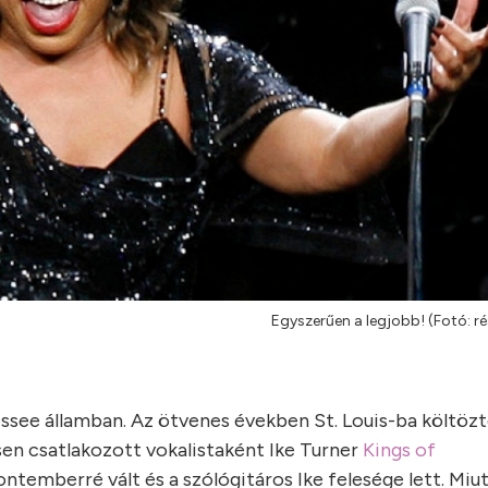
Egyszerűen a legjobb! (Fotó: rés
see államban. Az ötvenes években St. Louis-ba költözte
sen csatlakozott vokalistaként Ike Turner
Kings of
temberré vált és a szólógitáros Ike felesége lett. Miu