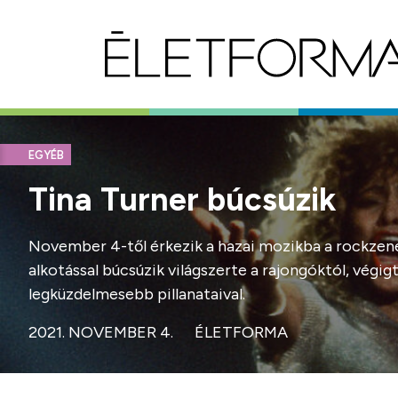
EGYÉB
Tina Turner búcsúzik
November 4-től érkezik a hazai mozikba a rockzene 
alkotással búcsúzik világszerte a rajongóktól, vég
legküzdelmesebb pillanataival.
2021. NOVEMBER 4.
ÉLETFORMA