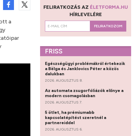
FELIRATKOZÁS AZ
ÉLETFORMA.HU
HÍRLEVELÉRE
ott a
FELIRATKOZOM
egy
tatóipar
y
FRISS
Egészségügyi problémákról értekezik
a Bëlga és Janklovics Péter a közös
dalukban
2026. AUGUSZTUS 8.
Az automata zsugorfóliázók előnye a
modern csomagolásban
2026. AUGUSZTUS 7.
5 ötlet, ha prémiumabb
kapcsolatépítést szeretnél a
partnereiddel
2026. AUGUSZTUS 6.