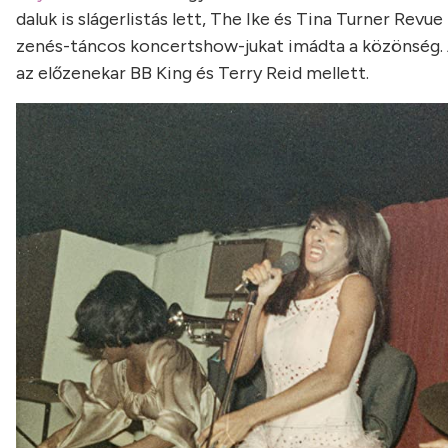
daluk is slágerlistás lett, The Ike és Tina Turner Revu
zenés-táncos koncertshow-jukat imádta a közönség. A 
az előzenekar BB King és Terry Reid mellett.