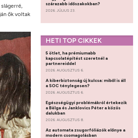
szárazabb időszakokban?
 slágerré,
2026. JÚLIUS 23.
án ők voltak
HETI TOP CIKKEK
5 ötlet, ha prémiumabb
kapcsolatépítést szeretnél a
partnereiddel
2026. AUGUSZTUS 6.
A kiberbiztonság új kulcsa: miből is áll
a SOC ténylegesen?
2026. AUGUSZTUS 6.
Egészségügyi problémákról értekezik
a Bëlga és Janklovics Péter a közös
dalukban
2026. AUGUSZTUS 8.
Az automata zsugorfóliázók előnye a
modern csomagolásban