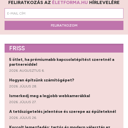
FELIRATKOZÁS AZ
ÉLETFORMA.HU
HÍRLEVELÉRE
FELIRATKOZOM
FRISS
5 ötlet, ha prémiumabb kapcsolatépítést szeretnél a
partnereiddel
2026. AUGUSZTUS 6.
Hogyan építsünk számítógépet?
2026. JÚLIUS 28.
Ismerkedj meg a legjobb webkamerákkal
2026. JÚLIUS 27.
A tetőszigetelés jelentése és szerepe az épületeknél
2026. JÚLIUS 26.
Korcolt lemezfedés: tartós és modern választás az