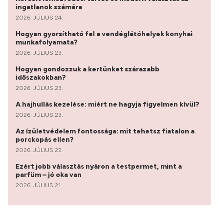
ingatlanok számára
2026. JÚLIUS 24.
Hogyan gyorsítható fel a vendéglátóhelyek konyhai
munkafolyamata?
2026. JÚLIUS 23.
Hogyan gondozzuk a kertünket szárazabb
időszakokban?
2026. JÚLIUS 23.
A hajhullás kezelése: miért ne hagyja figyelmen kívül?
2026. JÚLIUS 23.
Az ízületvédelem fontossága: mit tehetsz fiatalon a
porckopás ellen?
2026. JÚLIUS 22.
Ezért jobb választás nyáron a testpermet, mint a
parfüm – jó oka van
2026. JÚLIUS 21.