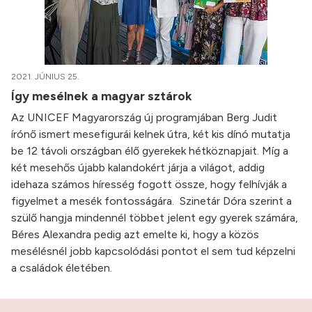
2021. JÚNIUS 25.
Így mesélnek a magyar sztárok
Az UNICEF Magyarország új programjában Berg Judit
írónő ismert mesefigurái kelnek útra, két kis dínó mutatja
be 12 távoli országban élő gyerekek hétköznapjait. Míg a
két mesehős újabb kalandokért járja a világot, addig
idehaza számos híresség fogott össze, hogy felhívják a
figyelmet a mesék fontosságára. Szinetár Dóra szerint a
szülő hangja mindennél többet jelent egy gyerek számára,
Béres Alexandra pedig azt emelte ki, hogy a közös
mesélésnél jobb kapcsolódási pontot el sem tud képzelni
a családok életében.