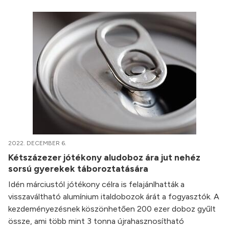
2022. DECEMBER 6.
Kétszázezer jótékony aludoboz ára jut nehéz
sorsú gyerekek táboroztatására
Idén márciustól jótékony célra is felajánlhatták a
visszaváltható alumínium italdobozok árát a fogyasztók. A
kezdeményezésnek köszönhetően 200 ezer doboz gyűlt
össze, ami több mint 3 tonna újrahasznosítható