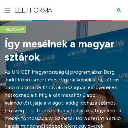
PÉLDA-KÉP
Így mesélnek a magyar
sztárok
Az UNICEF Magyarország új programjában Berg
Judit írónő ismert mesefigurái kelnek útra, két kis
dínó mutatja be 12 távoli országban élő gyerekek
hétköznapjait. Míg a két mesehős újabb
kalandokért járja a világot, addig idehaza számos
híresség fogott össze, hogy felhívják a figyelmet a
mesék fontosságára. Szinetár Dóra szerint a szülő
hangja mindennél többet jelent egy gyerek