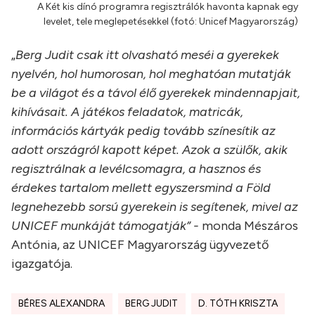
A Két kis dínó programra regisztrálók havonta kapnak egy
levelet, tele meglepetésekkel (fotó: Unicef Magyarország)
„
Berg Judit csak itt olvasható meséi a gyerekek
nyelvén, hol humorosan, hol meghatóan mutatják
be a világot és a távol élő gyerekek mindennapjait,
kihívásait. A játékos feladatok, matricák,
információs kártyák pedig tovább színesítik az
adott országról kapott képet. Azok a szülők, akik
regisztrálnak a levélcsomagra, a hasznos és
érdekes tartalom mellett egyszersmind a Föld
legnehezebb sorsú gyerekein is segítenek, mivel az
UNICEF munkáját támogatják” -
monda Mészáros
Antónia, az UNICEF Magyarország ügyvezető
igazgatója.
BÉRES ALEXANDRA
BERG JUDIT
D. TÓTH KRISZTA