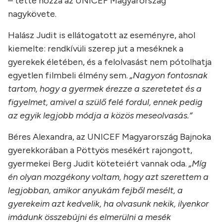
– tette hozzá az UNICEF Magyarország
nagykövete.
Halász Judit is ellátogatott az eseményre, ahol
kiemelte: rendkívüli szerep jut a meséknek a
gyerekek életében, és a felolvasást nem pótolhatja
egyetlen filmbeli élmény sem.
„Nagyon fontosnak
tartom, hogy a gyermek érezze a szeretetet és a
figyelmet, amivel a szülő felé fordul, ennek pedig
az egyik legjobb módja a közös meseolvasás.”
Béres Alexandra, az UNICEF Magyarország Bajnoka
gyerekkorában a Pöttyös mesékért rajongott,
gyermekei Berg Judit köteteiért vannak oda.
„Míg
én olyan mozgékony voltam, hogy azt szerettem a
legjobban, amikor anyukám fejből mesélt, a
gyerekeim azt kedvelik, ha olvasunk nekik, ilyenkor
imádunk összebújni és elmerülni a mesék