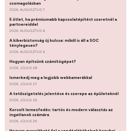
csomagolásban
2026. AUGUSZTUS 7.
5 ötlet, ha prémiumabb kapcsolatépítést szeretnél a
partnereiddel
2026. AUGUSZTUS 6.
A kiberbiztonság új kulcsa: miből is áll a SOC
ténylegesen?
2026. AUGUSZTUS 6.
Hogyan építsünk számítógépet?
2026. JÚLIUS 28.
Ismerkedj meg a legjobb webkamerákkal
2026. JÚLIUS 27.
A tetőszigetelés jelentése és szerepe az épületeknél
2026. JÚLIUS 26.
Korcolt lemezfedés: tartós és modern választás az
ingatlanok számára
2026. JÚLIUS 24.
Hogyan gyorsítható fel a vendéglátóhelyek konyhai