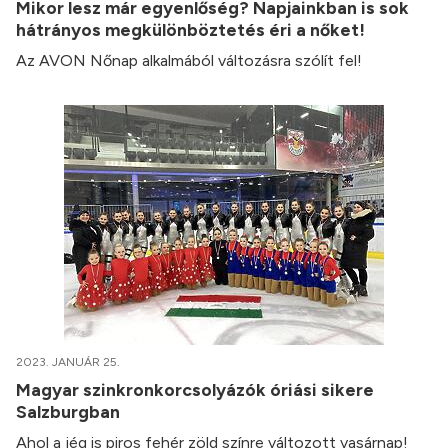
Mikor lesz már egyenlőség? Napjainkban is sok
hátrányos megkülönböztetés éri a nőket!
Az AVON Nőnap alkalmából változásra szólít fel!
2023. JANUÁR 25.
Magyar szinkronkorcsolyázók óriási sikere
Salzburgban
Ahol a jég is piros fehér zöld színre változott vasárnap!