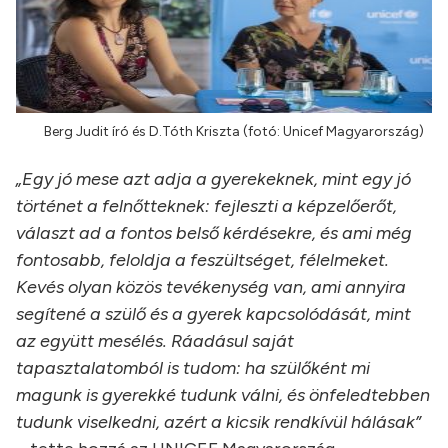
Berg Judit író és D.Tóth Kriszta (fotó: Unicef Magyarország)
„Egy jó mese azt adja a gyerekeknek, mint egy jó
történet a felnőtteknek: fejleszti a képzelőerőt,
választ ad a fontos belső kérdésekre, és ami még
fontosabb, feloldja a feszültséget, félelmeket.
Kevés olyan közös tevékenység van, ami annyira
segítené a szülő és a gyerek kapcsolódását, mint
az együtt mesélés. Ráadásul saját
tapasztalatomból is tudom: ha szülőként mi
magunk is gyerekké tudunk válni, és önfeledtebben
tudunk viselkedni, azért a kicsik rendkívül hálásak”