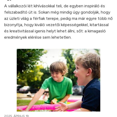
A vállalkozói lét kihívásokkal teli, de egyben inspiráló és
felszabadító út is. Sokan még mindig úgy gondolják, hogy
az üzleti világ a férfiak terepe, pedig ma már egyre több nő
bizonyítja, hogy kiváló vezetői képességekkel, kitartással
és kreativitással igenis helyt lehet állni, sőt: a kimagasló
eredmények elérése sem lehetetlen.
2025. ÁPRILIS 19.