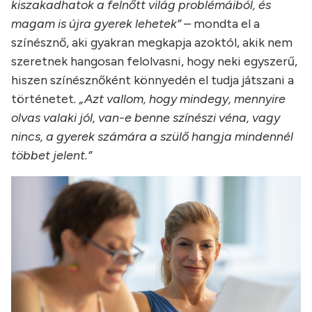
kiszakadhatok a felnőtt világ problémáiból, és
magam is újra gyerek lehetek”
– mondta el a
színésznő, aki gyakran megkapja azoktól, akik nem
szeretnek hangosan felolvasni, hogy neki egyszerű,
hiszen színésznőként könnyedén el tudja játszani a
történetet
. „Azt vallom, hogy mindegy, mennyire
olvas valaki jól, van-e benne színészi véna, vagy
nincs, a gyerek számára a szülő hangja mindennél
többet jelent.”