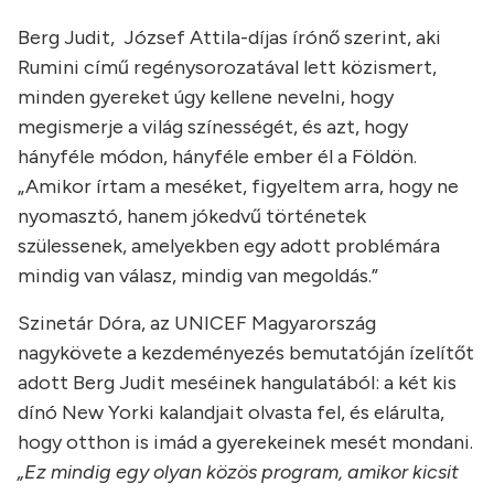
Berg Judit, József Attila-díjas írónő szerint, aki
Rumini című regénysorozatával lett közismert,
minden gyereket úgy kellene nevelni, hogy
megismerje a világ színességét, és azt, hogy
hányféle módon, hányféle ember él a Földön.
„Amikor írtam a meséket, figyeltem arra, hogy ne
nyomasztó, hanem jókedvű történetek
szülessenek, amelyekben egy adott problémára
mindig van válasz, mindig van megoldás.”
Szinetár Dóra, az UNICEF Magyarország
nagykövete a kezdeményezés bemutatóján ízelítőt
adott Berg Judit meséinek hangulatából: a két kis
dínó New Yorki kalandjait olvasta fel, és elárulta,
hogy otthon is imád a gyerekeinek mesét mondani.
„Ez mindig egy olyan közös program, amikor kicsit