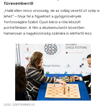
füvesemberről
„Halál ellen nincs orvosság, de az odáig vezető út szép is
lehet” – hívja fel a figyelmet a gyógynövények
fontosságára Szabó Gyuri bácsi a róla készült
portréfilmben. A film a díszbemutatót követően
hamarosan a nagyközönség számára is elérhető lesz.
2022. SZEPTEMBER 23.