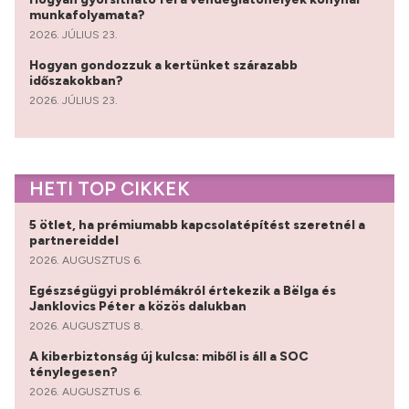
munkafolyamata?
2026. JÚLIUS 23.
Hogyan gondozzuk a kertünket szárazabb
időszakokban?
2026. JÚLIUS 23.
HETI TOP CIKKEK
5 ötlet, ha prémiumabb kapcsolatépítést szeretnél a
partnereiddel
2026. AUGUSZTUS 6.
Egészségügyi problémákról értekezik a Bëlga és
Janklovics Péter a közös dalukban
2026. AUGUSZTUS 8.
A kiberbiztonság új kulcsa: miből is áll a SOC
ténylegesen?
2026. AUGUSZTUS 6.