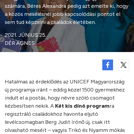
számára, Béres Alexandra pedig azt emelte ki, hogy
a közös mesélésnél jobb kapcsolódási pontot el
sem tud képzelni a családok életében.
2021. JÚNIUS 25.
DÉR ÁGNES
Hatalmas az érdeklődés az UNICEF Magyarország
új programja iránt – eddig közel 1500 gyermekhez
indult el a postás, hogy névre szóló csomagot
kézbesítsen nekik. A
Két kis dínó program
ra
regisztráló családokhoz havonta eljutó
levélcsomagban Berg Judit írónő új, csak itt
olvasható meséit – vagyis Trikó és Nyamm mókás