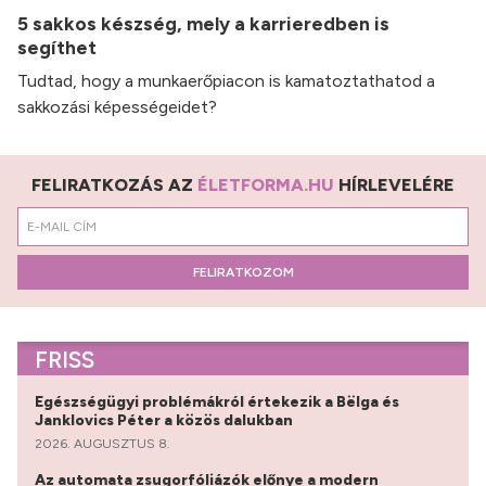
5 sakkos készség, mely a karrieredben is
segíthet
Tudtad, hogy a munkaerőpiacon is kamatoztathatod a
sakkozási képességeidet?
FELIRATKOZÁS AZ
ÉLETFORMA.HU
HÍRLEVELÉRE
FELIRATKOZOM
FRISS
Egészségügyi problémákról értekezik a Bëlga és
Janklovics Péter a közös dalukban
2026. AUGUSZTUS 8.
Az automata zsugorfóliázók előnye a modern