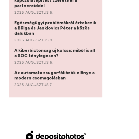
kapcsolatépítést szeretnél a
partnereiddel
2026. AUGUSZTUS 6.
Egészségügyi problémákról értekezik
a Bëlga és Janklovics Péter a közös
dalukban
2026. AUGUSZTUS 8.
A kiberbiztonság új kulcsa: miből is áll
a SOC ténylegesen?
2026. AUGUSZTUS 6.
Az automata zsugorfóliázók előnye a
modern csomagolásban
2026. AUGUSZTUS 7.