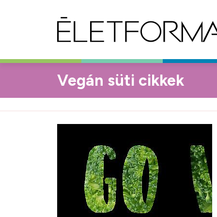
Vegán süti cikkek