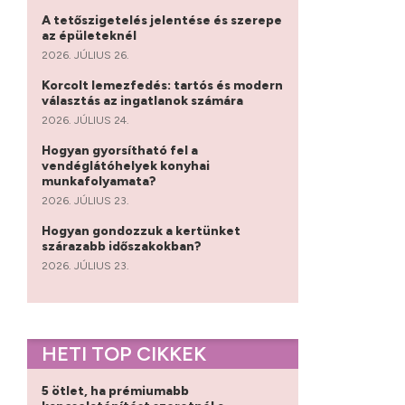
A tetőszigetelés jelentése és szerepe
az épületeknél
2026. JÚLIUS 26.
Korcolt lemezfedés: tartós és modern
választás az ingatlanok számára
2026. JÚLIUS 24.
Hogyan gyorsítható fel a
vendéglátóhelyek konyhai
munkafolyamata?
2026. JÚLIUS 23.
Hogyan gondozzuk a kertünket
szárazabb időszakokban?
2026. JÚLIUS 23.
HETI TOP CIKKEK
5 ötlet, ha prémiumabb