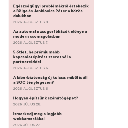
Egészségügyi problémákról értekezik
a Bëlga és Janklovics Péter a közös
dalukban
2026. AUGUSZTUS 8.
Az automata zsugorfóliázók előnye a
modern csomagolásban
2026. AUGUSZTUS 7.
5 ötlet, ha prémiumabb
kapcsolatépítést szeretnél a
partnereiddel
2026. AUGUSZTUS 6.
A kiberbiztonság új kulcsa: miből is áll
a SOC ténylegesen?
2026. AUGUSZTUS 6.
Hogyan építsünk számítógépet?
2026. JÚLIUS 28.
Ismerkedj meg a legjobb
webkamerákkal
2026. JÚLIUS 27.