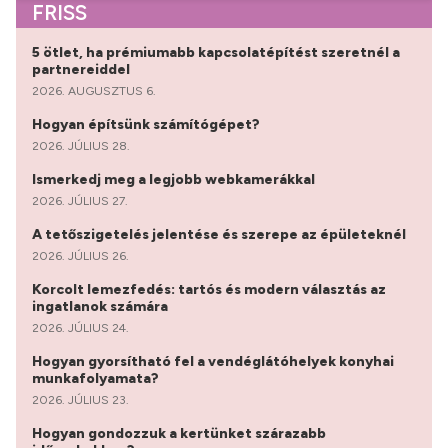
FRISS
5 ötlet, ha prémiumabb kapcsolatépítést szeretnél a
partnereiddel
2026. AUGUSZTUS 6.
Hogyan építsünk számítógépet?
2026. JÚLIUS 28.
Ismerkedj meg a legjobb webkamerákkal
2026. JÚLIUS 27.
A tetőszigetelés jelentése és szerepe az épületeknél
2026. JÚLIUS 26.
Korcolt lemezfedés: tartós és modern választás az
ingatlanok számára
2026. JÚLIUS 24.
Hogyan gyorsítható fel a vendéglátóhelyek konyhai
munkafolyamata?
2026. JÚLIUS 23.
Hogyan gondozzuk a kertünket szárazabb