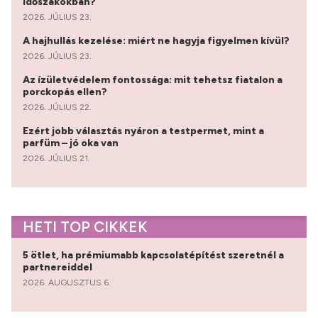
időszakokban?
2026. JÚLIUS 23.
A hajhullás kezelése: miért ne hagyja figyelmen kívül?
2026. JÚLIUS 23.
Az ízületvédelem fontossága: mit tehetsz fiatalon a
porckopás ellen?
2026. JÚLIUS 22.
Ezért jobb választás nyáron a testpermet, mint a
parfüm – jó oka van
2026. JÚLIUS 21.
HETI TOP CIKKEK
5 ötlet, ha prémiumabb kapcsolatépítést szeretnél a
partnereiddel
2026. AUGUSZTUS 6.