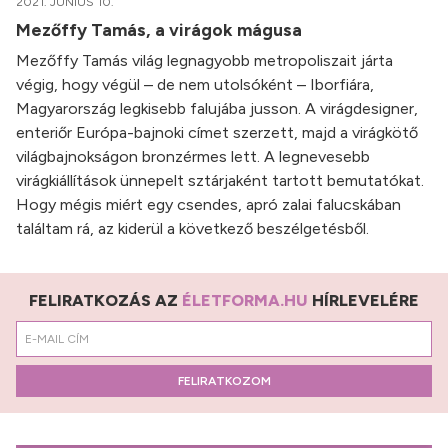
2021. JÚNIUS 10.
Mezőffy Tamás, a virágok mágusa
Mezőffy Tamás világ legnagyobb metropoliszait járta
végig, hogy végül – de nem utolsóként – Iborfiára,
Magyarország legkisebb falujába jusson. A virágdesigner,
enteriőr Európa-bajnoki címet szerzett, majd a virágkötő
világbajnokságon bronzérmes lett. A legnevesebb
virágkiállítások ünnepelt sztárjaként tartott bemutatókat.
Hogy mégis miért egy csendes, apró zalai falucskában
találtam rá, az kiderül a következő beszélgetésből.
FELIRATKOZÁS AZ
ÉLETFORMA.HU
HÍRLEVELÉRE
FELIRATKOZOM