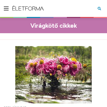
Virágkötő cikkek